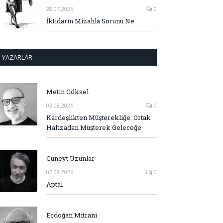
28.07.2026
0
İktidarın Mizahla Sorunu Ne
YAZARLAR
Metin Göksel
03.08.2026
0
Kardeşlikten Müşterekliğe: Ortak
Hafızadan Müşterek Geleceğe
Cüneyt Uzunlar
02.08.2026
0
Aptal
Erdoğan Mitrani