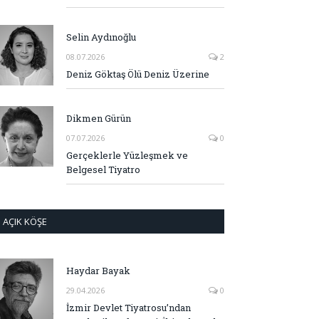
Selin Aydınoğlu
08.07.2026
2
Deniz Göktaş Ölü Deniz Üzerine
Dikmen Gürün
07.07.2026
0
Gerçeklerle Yüzleşmek ve
Belgesel Tiyatro
AÇIK KÖŞE
Haydar Bayak
29.04.2026
0
İzmir Devlet Tiyatrosu’ndan