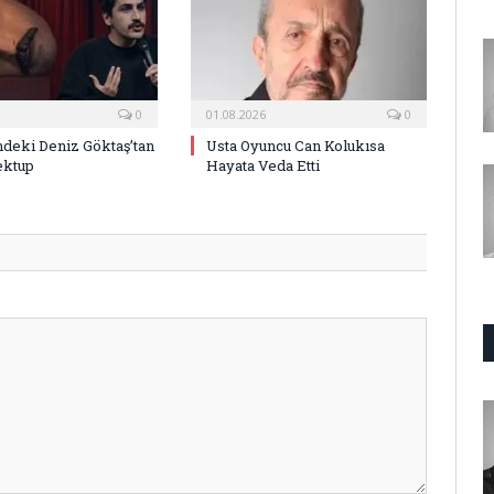
0
01.08.2026
0
deki Deniz Göktaş’tan
Usta Oyuncu Can Kolukısa
ektup
Hayata Veda Etti