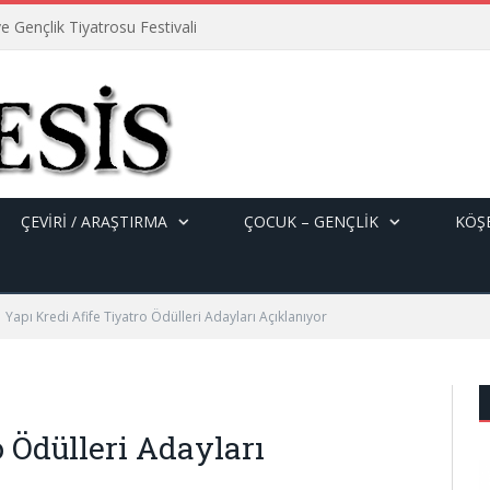
e Gençlik Tiyatrosu Festivali
ÇEVİRİ / ARAŞTIRMA
ÇOCUK – GENÇLIK
KÖŞE
Yapı Kredi Afife Tiyatro Ödülleri Adayları Açıklanıyor
o Ödülleri Adayları