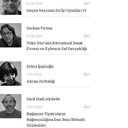
02.08.2026
0
Geçen Sezonun En İyi Oyunları IV
Serkan Fırtına
02.08.2026
0
Yoko Ono’nun Kavramsal Sanat
Evreni ve Eylemin Saf Gerçekliği
Zehra İpşiroğlu
27.07.2026
0
Akran Zorbalığı
Sacit Hadi Akdede
14.07.2026
0
Bağımsız Tiyatroların
Bağımsızlığına Dair Bazı İktisadi
Gözlemler