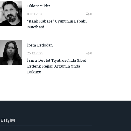
Bülent Yıldız
03.01.2026
0
“Kanlı Kabare” Oyununun Esbabı
Mucibesi
İrem Erdoğan
25.12.2025
0
İzmir Devlet Tiyatrosu’nda Sibel
Erdenk Rejisi: Arzunun Onda
Dokuzu
LETİŞİM