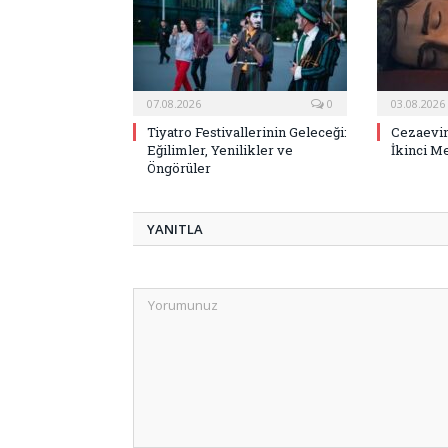
07.08.2026
0
03.08.2026
Tiyatro Festivallerinin Geleceği:
Cezaevin
Eğilimler, Yenilikler ve
İkinci M
Öngörüler
YANITLA