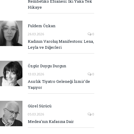
Rembetiko Efsanesi: İki Yaka Tek
Hikaye
Fuldem Özkan
26.03.2026
0
Kadının Varoluş Manifestosu: Lena,
Leyla ve Diğerleri
Özgür Duygu Durgun
13.03.2026
0
Asırlık Tiyatro Geleneği İzmir’de
Yaşıyor
Gürel Sürücü
05.03.2026
0
Medea’nın Kafasına Dair