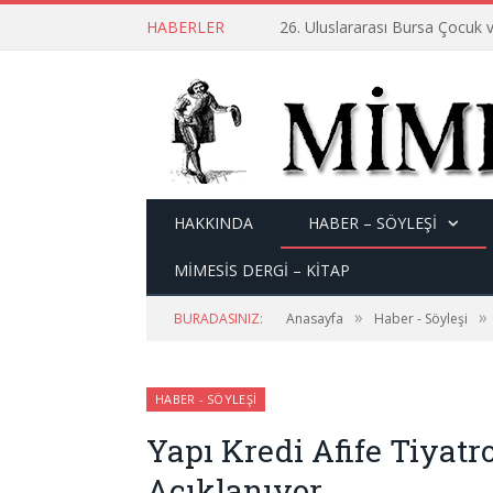
HABERLER
26. Uluslararası Bursa Çocuk v
HAKKINDA
HABER – SÖYLEŞI
MİMESİS DERGİ – KİTAP
»
»
BURADASINIZ:
Anasayfa
Haber - Söyleşi
HABER - SÖYLEŞI
Yapı Kredi Afife Tiyatr
Açıklanıyor