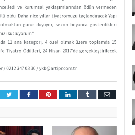
güncelledi ve kurumsal yaklaşımlarından ödün vermeden
ülü oldu. Daha nice yıllar tiyatromuzu taçlandıracak Yapı
ı olmaktan gurur duyuyor, sezon boyunca gösterdikleri
mızı kutluyorum.”
ılında 11 ana kategori, 4 özel olmak üzere toplamda 15
ife Tiyatro Ödülleri, 24 Nisan 2017’de gerçekleştirilecek
ner / 0212 347 03 30 / ykb@artipr.com.tr
Twitter
Facebook
Pinterest
LinkedIn
Tumblr
E-
Posta