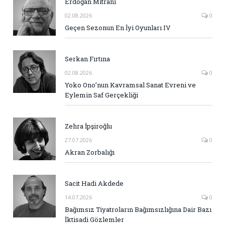
Erdoğan Mitrani
02.08.2026
0
Geçen Sezonun En İyi Oyunları IV
Serkan Fırtına
02.08.2026
0
Yoko Ono’nun Kavramsal Sanat Evreni ve
Eylemin Saf Gerçekliği
Zehra İpşiroğlu
27.07.2026
0
Akran Zorbalığı
Sacit Hadi Akdede
14.07.2026
0
Bağımsız Tiyatroların Bağımsızlığına Dair Bazı
İktisadi Gözlemler