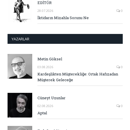
EDİTÖR
28.07.2026
0
İktidarın Mizahla Sorunu Ne
YAZARLAR
Metin Göksel
03.08.2026
0
Kardeşlikten Müşterekliğe: Ortak Hafızadan
Müşterek Geleceğe
Cüneyt Uzunlar
02.08.2026
0
Aptal