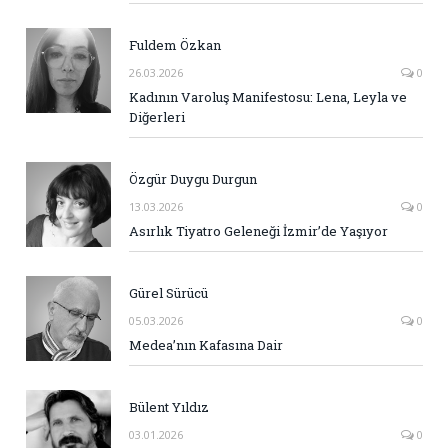
Fuldem Özkan
26.03.2026
0
Kadının Varoluş Manifestosu: Lena, Leyla ve
Diğerleri
Özgür Duygu Durgun
13.03.2026
0
Asırlık Tiyatro Geleneği İzmir’de Yaşıyor
Gürel Sürücü
05.03.2026
0
Medea’nın Kafasına Dair
Bülent Yıldız
03.01.2026
0