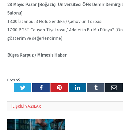
28 Mayıs Pazar [Boğaziçi Üniversitesi ÖFB Demir Demirgil
Salonu]
13:00 İstanbul 3 Nolu Sendika / Çehov’un Torbası
17:00 BGST Çalışan Tiyatrosu / Adaletin Bu Mu Dünya? (Ön
gösterim ve değerlendirme)
Büşra Karpuz / Mimesis Haber
PAYLAŞ.
Twitter
Facebook
Pinterest
LinkedIn
Tumblr
E-
Posta
ILIŞKILI
YAZILAR