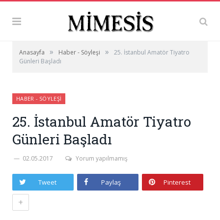
»
»
Anasayfa
Haber - Söyleşi
25. İstanbul Amatör Tiyatro
Günleri Başladı
HABER - SÖYLEŞI
25. İstanbul Amatör Tiyatro
Günleri Başladı
02.05.2017
Yorum yapılmamış
Tweet
Paylaş
Pinterest
+