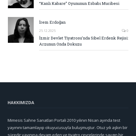
“Kanlı Kabare” Oyununun Esbabı Mucibesi
İrem Erdoğan
25.12.2025
0
İzmir Devlet Tiyatrosu’nda Sibel Erdenk Rejisi:
Arzunun Onda Dokuzu
HAKKIMIZDA
Mimesis Sahne Sanatları Portali 2010 yılının Nisan ayında test
yayınını tamamlayıp okuyucusuyla buluşmuştur. Otuz yılı aşkın bir
süredir yayınına devam eden ve tiyatro çevrelerinde saygın bir