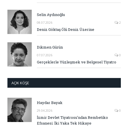
Selin Aydınoğlu
08.07.2026
2
Deniz Göktaş Ölü Deniz Üzerine
Dikmen Gürün
07.07.2026
0
Gerçeklerle Yüzleşmek ve Belgesel Tiyatro
AÇIK KÖŞE
Haydar Bayak
29.04.2026
0
İzmir Devlet Tiyatrosu’ndan Rembetiko
Efsanesi: İki Yaka Tek Hikaye