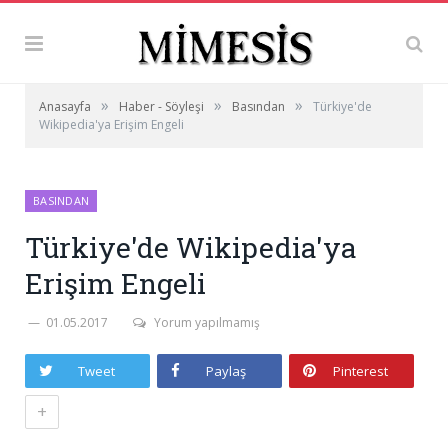
»
»
»
Anasayfa
Haber - Söyleşi
Basından
Türkiye'de
Wikipedia'ya Erişim Engeli
BASINDAN
Türkiye'de Wikipedia'ya
Erişim Engeli
01.05.2017
Yorum yapılmamış
Tweet
Paylaş
Pinterest
+