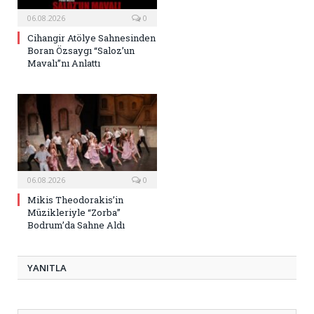
06.08.2026
0
Cihangir Atölye Sahnesinden
Boran Özsaygı “Saloz’un
Mavalı”nı Anlattı
06.08.2026
0
Mikis Theodorakis’in
Müzikleriyle “Zorba”
Bodrum’da Sahne Aldı
YANITLA