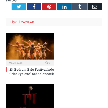
PAYLAŞ.
Twitter
Facebook
Pinterest
LinkedIn
Tumblr
E-
Posta
ILIŞKILI
YAZILAR
06.08.2026
0
23. Bodrum Bale Festivali’nde
“Pinokyo.exe” Sahnelenecek