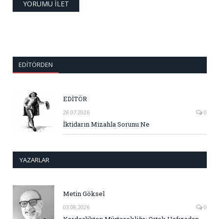
EDITÖRDEN
EDİTÖR
28.07.2026
0
İktidarın Mizahla Sorunu Ne
YAZARLAR
Metin Göksel
03.08.2026
0
Kardeşlikten Müşterekliğe: Ortak Hafızadan