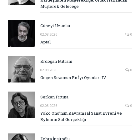
Müşterek Geleceğe
Cüneyt Uzunlar
02.08.2026
0
Aptal
Erdoğan Mitrani
02.08.2026
0
Geçen Sezonun En İyi Oyunları IV
Serkan Fırtına
02.08.2026
0
Yoko Ono’nun Kavramsal Sanat Evreni ve
Eylemin Saf Gerçekliği
Zehra İpşiroğlu