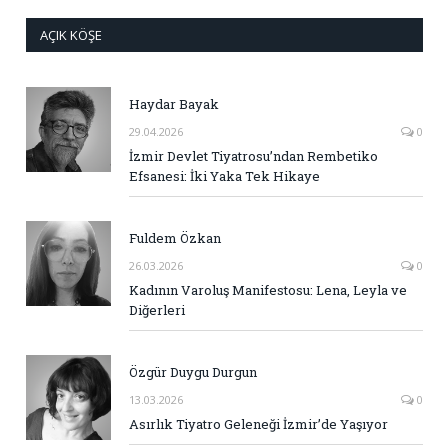
AÇIK KÖŞE
Haydar Bayak
29.04.2026
0
İzmir Devlet Tiyatrosu’ndan Rembetiko
Efsanesi: İki Yaka Tek Hikaye
Fuldem Özkan
26.03.2026
0
Kadının Varoluş Manifestosu: Lena, Leyla ve
Diğerleri
Özgür Duygu Durgun
13.03.2026
0
Asırlık Tiyatro Geleneği İzmir’de Yaşıyor