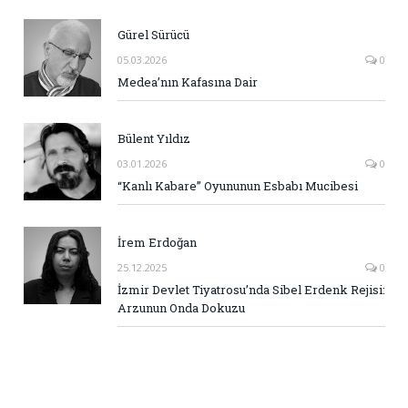
Gürel Sürücü
05.03.2026
0
Medea’nın Kafasına Dair
Bülent Yıldız
03.01.2026
0
“Kanlı Kabare” Oyununun Esbabı Mucibesi
İrem Erdoğan
25.12.2025
0
İzmir Devlet Tiyatrosu’nda Sibel Erdenk Rejisi:
Arzunun Onda Dokuzu