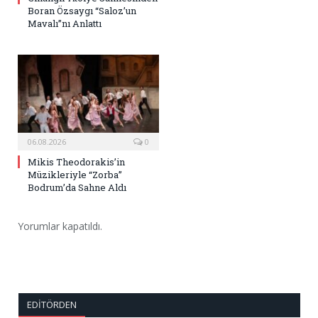
Boran Özsaygı “Saloz’un
Mavalı”nı Anlattı
06.08.2026
0
Mikis Theodorakis’in
Müzikleriyle “Zorba”
Bodrum’da Sahne Aldı
Yorumlar kapatıldı.
EDITÖRDEN