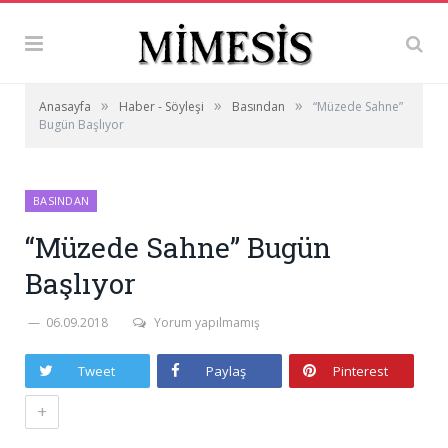
»
»
»
Anasayfa
Haber - Söyleşi
Basından
“Müzede Sahne”
Bugün Başlıyor
BASINDAN
“Müzede Sahne” Bugün
Başlıyor
06.09.2018
Yorum yapılmamış
Tweet
Paylaş
Pinterest
+