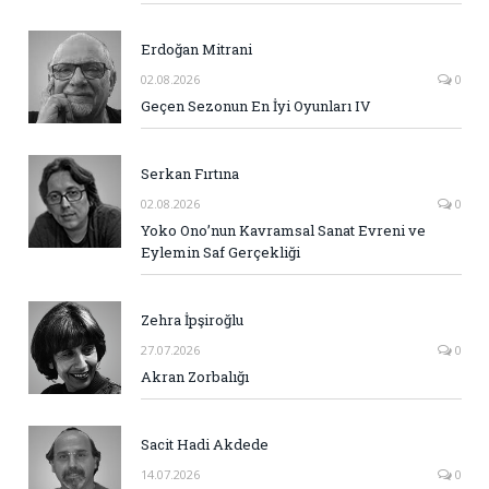
Erdoğan Mitrani
02.08.2026
0
Geçen Sezonun En İyi Oyunları IV
Serkan Fırtına
02.08.2026
0
Yoko Ono’nun Kavramsal Sanat Evreni ve
Eylemin Saf Gerçekliği
Zehra İpşiroğlu
27.07.2026
0
Akran Zorbalığı
Sacit Hadi Akdede
14.07.2026
0