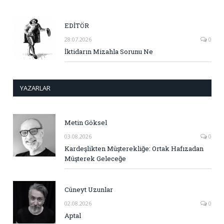
EDİTÖR
28.07.2026
0
İktidarın Mizahla Sorunu Ne
YAZARLAR
Metin Göksel
03.08.2026
0
Kardeşlikten Müşterekliğe: Ortak Hafızadan
Müşterek Geleceğe
Cüneyt Uzunlar
02.08.2026
0
Aptal