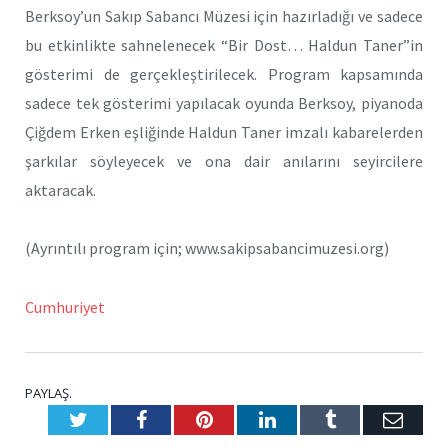
Berksoy’un Sakıp Sabancı Müzesi için hazırladığı ve sadece
bu etkinlikte sahnelenecek “Bir Dost… Haldun Taner”in
gösterimi de gerçekleştirilecek. Program kapsamında
sadece tek gösterimi yapılacak oyunda Berksoy, piyanoda
Çiğdem Erken eşliğinde Haldun Taner imzalı kabarelerden
şarkılar söyleyecek ve ona dair anılarını seyircilere
aktaracak.
(Ayrıntılı program için; www.sakipsabancimuzesi.org)
Cumhuriyet
PAYLAŞ.
Twitter
Facebook
Pinterest
LinkedIn
Tumblr
E-