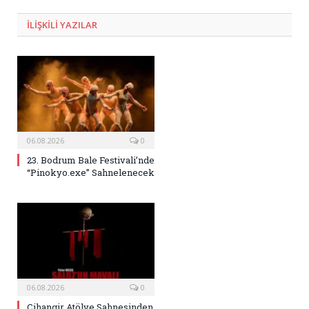
Posta
ILIŞKILI
YAZILAR
06.08.2026
0
23. Bodrum Bale Festivali’nde
“Pinokyo.exe” Sahnelenecek
06.08.2026
0
Cihangir Atölye Sahnesinden