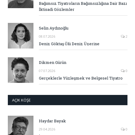
Bağımsız Tiyatroların Bağımsızlığına Dair Bazı
İktisadi Gözlemler
Selin Aydınoğlu
08.07.2026
2
Deniz Göktaş Ölü Deniz Üzerine
Dikmen Gürün
07.07.2026
0
Gerçeklerle Yüzleşmek ve Belgesel Tiyatro
AÇIK KÖŞE
Haydar Bayak
29.04.2026
0