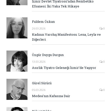
İzmir Devlet Tiyatrosu’ndan Rembetiko
Efsanesi: İki Yaka Tek Hikaye
Fuldem Özkan
26.03.2026
0
Kadının Varoluş Manifestosu: Lena, Leyla ve
Diğerleri
Özgür Duygu Durgun
13.03.2026
0
Asırlık Tiyatro Geleneği İzmir’de Yaşıyor
Gürel Sürücü
05.03.2026
0
Medea’nın Kafasına Dair