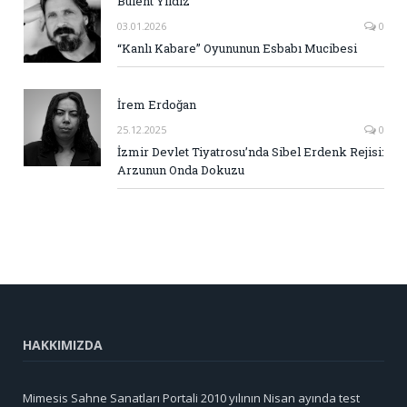
Bülent Yıldız
03.01.2026
0
“Kanlı Kabare” Oyununun Esbabı Mucibesi
İrem Erdoğan
25.12.2025
0
İzmir Devlet Tiyatrosu’nda Sibel Erdenk Rejisi:
Arzunun Onda Dokuzu
HAKKIMIZDA
Mimesis Sahne Sanatları Portali 2010 yılının Nisan ayında test