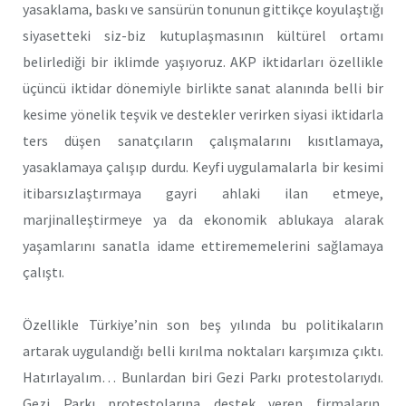
yasaklama, baskı ve sansürün tonunun gittikçe koyulaştığı
siyasetteki siz-biz kutuplaşmasının kültürel ortamı
belirlediği bir iklimde yaşıyoruz. AKP iktidarları özellikle
üçüncü iktidar dönemiyle birlikte sanat alanında belli bir
kesime yönelik teşvik ve destekler verirken siyasi iktidarla
ters düşen sanatçıların çalışmalarını kısıtlamaya,
yasaklamaya çalışıp durdu. Keyfi uygulamalarla bir kesimi
itibarsızlaştırmaya gayri ahlaki ilan etmeye,
marjinalleştirmeye ya da ekonomik ablukaya alarak
yaşamlarını sanatla idame ettirememelerini sağlamaya
çalıştı.
Özellikle Türkiye’nin son beş yılında bu politikaların
artarak uygulandığı belli kırılma noktaları karşımıza çıktı.
Hatırlayalım… Bunlardan biri Gezi Parkı protestolarıydı.
Gezi Parkı protestolarına destek veren firmaların,