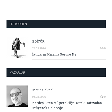
EDITÖRDEN
EDİTÖR
28.07.2026
0
İktidarın Mizahla Sorunu Ne
YAZARLAR
Metin Göksel
03.08.2026
0
Kardeşlikten Müşterekliğe: Ortak Hafızadan
Müşterek Geleceğe