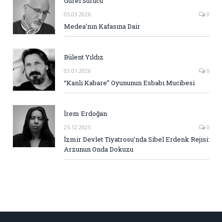
Gürel Sürücü
05.03.2026
0
Medea’nın Kafasına Dair
Bülent Yıldız
03.01.2026
0
“Kanlı Kabare” Oyununun Esbabı Mucibesi
İrem Erdoğan
25.12.2025
0
İzmir Devlet Tiyatrosu’nda Sibel Erdenk Rejisi:
Arzunun Onda Dokuzu