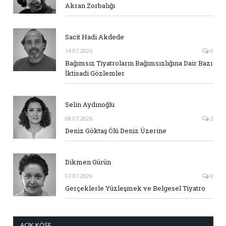
Akran Zorbalığı
Sacit Hadi Akdede
14.07.2026
0
Bağımsız Tiyatroların Bağımsızlığına Dair Bazı
İktisadi Gözlemler
Selin Aydınoğlu
08.07.2026
2
Deniz Göktaş Ölü Deniz Üzerine
Dikmen Gürün
07.07.2026
0
Gerçeklerle Yüzleşmek ve Belgesel Tiyatro
AÇIK KÖŞE