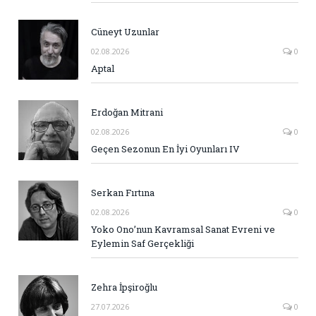
Cüneyt Uzunlar
02.08.2026
0
Aptal
Erdoğan Mitrani
02.08.2026
0
Geçen Sezonun En İyi Oyunları IV
Serkan Fırtına
02.08.2026
0
Yoko Ono’nun Kavramsal Sanat Evreni ve
Eylemin Saf Gerçekliği
Zehra İpşiroğlu
27.07.2026
0