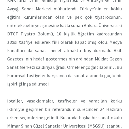
KHK’larla İzmir Yenikapı Tiyatrosu ve Antakya ve İzmir
Ayışığı Sanat Merkezi mühürlendi. Türkiye’nin en köklü
eğitim kurumlarından olan ve pek çok tiyatrocunun,
entelektüelin yetişmesine katkı sunan Ankara Üniversitesi
DTCF Tiyatro Bölümü, 10 kişilik öğretim kadrosundan
altısı tasfiye edilerek fiili olarak kapatılmış oldu. Medya
kanalları da sanatı hedef almakta boş durmadı. Akit
Gazetesi’nin hedef göstermesinin ardından Müjdat Gezen
Sanat Merkezi saldırıya uğradı. Örnekler çoğaltılabilir… Bu
kurumsal tasfiyeler karşısında da sanat alanında güçlü bir
işbirliği inşa edilmedi.
İptaller, yasaklamalar, tasfiyeler ve yaratılan korku
iklimiyle geçirilen bir referandum sürecinden 24 Haziran
erken seçimlerine gelindi. Bu arada başka bir sanat okulu
Mimar Sinan Güzel Sanatlar Üniversitesi (MSGSÜ) İstanbul