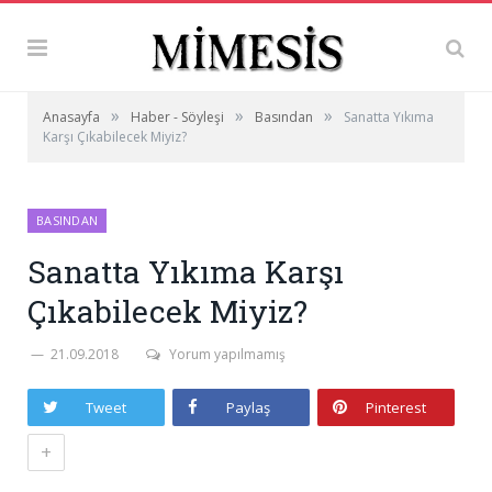
»
»
»
Anasayfa
Haber - Söyleşi
Basından
Sanatta Yıkıma
Karşı Çıkabilecek Miyiz?
BASINDAN
Sanatta Yıkıma Karşı
Çıkabilecek Miyiz?
21.09.2018
Yorum yapılmamış
Tweet
Paylaş
Pinterest
+