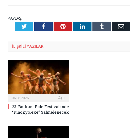
PAYLAŞ.
Twitter
Facebook
Pinterest
LinkedIn
Tumblr
E-
Posta
ILIŞKILI
YAZILAR
06.08.2026
0
23. Bodrum Bale Festivali’nde
“Pinokyo.exe” Sahnelenecek