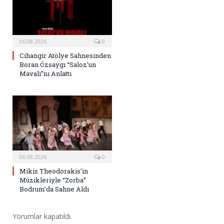
06.08.2026
0
Cihangir Atölye Sahnesinden
Boran Özsaygı “Saloz’un
Mavalı”nı Anlattı
06.08.2026
0
Mikis Theodorakis’in
Müzikleriyle “Zorba”
Bodrum’da Sahne Aldı
Yorumlar kapatıldı.