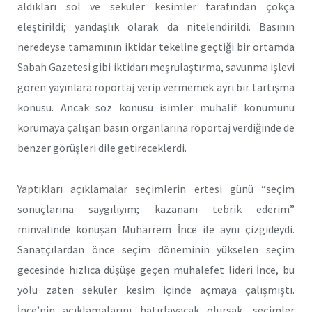
aldıkları sol ve seküler kesimler tarafından çokça
eleştirildi; yandaşlık olarak da nitelendirildi. Basının
neredeyse tamamının iktidar tekeline geçtiği bir ortamda
Sabah Gazetesi gibi iktidarı meşrulaştırma, savunma işlevi
gören yayınlara röportaj verip vermemek ayrı bir tartışma
konusu. Ancak söz konusu isimler muhalif konumunu
korumaya çalışan basın organlarına röportaj verdiğinde de
benzer görüşleri dile getireceklerdi.
Yaptıkları açıklamalar seçimlerin ertesi günü “seçim
sonuçlarına saygılıyım; kazananı tebrik ederim”
minvalinde konuşan Muharrem İnce ile aynı çizgideydi.
Sanatçılardan önce seçim döneminin yükselen seçim
gecesinde hızlıca düşüşe geçen muhalefet lideri İnce, bu
yolu zaten seküler kesim içinde açmaya çalışmıştı.
İnce’nin açıklamalarını hatırlayacak olursak, seçimler