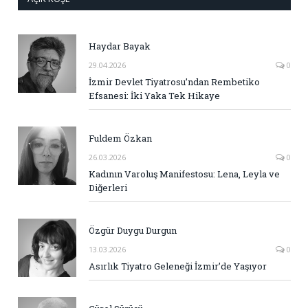
Haydar Bayak
29.04.2026
0
İzmir Devlet Tiyatrosu’ndan Rembetiko
Efsanesi: İki Yaka Tek Hikaye
Fuldem Özkan
26.03.2026
0
Kadının Varoluş Manifestosu: Lena, Leyla ve
Diğerleri
Özgür Duygu Durgun
13.03.2026
0
Asırlık Tiyatro Geleneği İzmir’de Yaşıyor