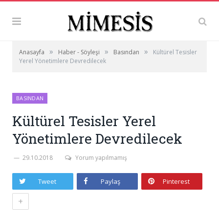
»
»
»
Anasayfa
Haber - Söyleşi
Basından
Kültürel Tesisler
Yerel Yönetimlere Devredilecek
BASINDAN
Kültürel Tesisler Yerel
Yönetimlere Devredilecek
29.10.2018
Yorum yapılmamış
Tweet
Paylaş
Pinterest
+