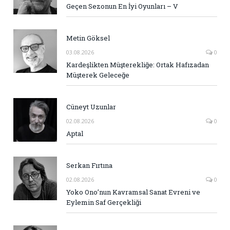
Geçen Sezonun En İyi Oyunları – V
Metin Göksel
03.08.2026
0
Kardeşlikten Müşterekliğe: Ortak Hafızadan
Müşterek Geleceğe
Cüneyt Uzunlar
02.08.2026
0
Aptal
Serkan Fırtına
02.08.2026
0
Yoko Ono’nun Kavramsal Sanat Evreni ve
Eylemin Saf Gerçekliği