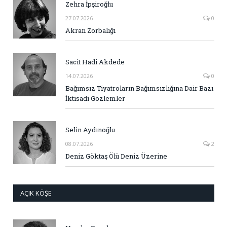
Zehra İpşiroğlu
27.07.2026
0
Akran Zorbalığı
Sacit Hadi Akdede
14.07.2026
0
Bağımsız Tiyatroların Bağımsızlığına Dair Bazı
İktisadi Gözlemler
Selin Aydınoğlu
08.07.2026
2
Deniz Göktaş Ölü Deniz Üzerine
AÇIK KÖŞE