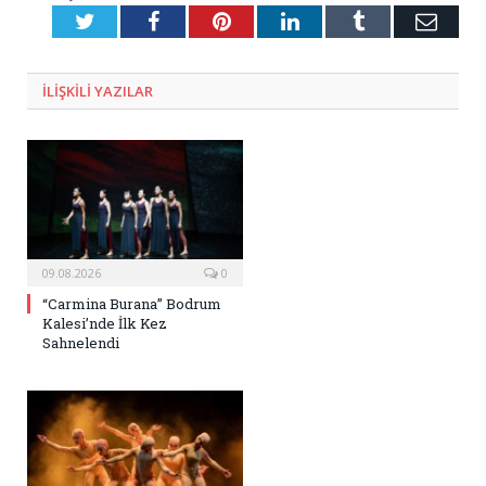
Twitter
Facebook
Pinterest
LinkedIn
Tumblr
E-
Posta
ILIŞKILI
YAZILAR
09.08.2026
0
“Carmina Burana” Bodrum
Kalesi’nde İlk Kez
Sahnelendi