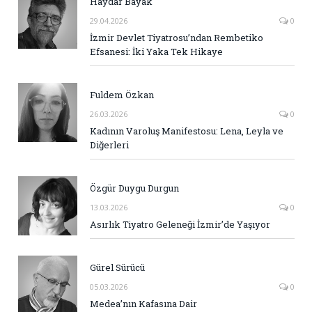
Haydar Bayak
29.04.2026
0
İzmir Devlet Tiyatrosu’ndan Rembetiko
Efsanesi: İki Yaka Tek Hikaye
Fuldem Özkan
26.03.2026
0
Kadının Varoluş Manifestosu: Lena, Leyla ve
Diğerleri
Özgür Duygu Durgun
13.03.2026
0
Asırlık Tiyatro Geleneği İzmir’de Yaşıyor
Gürel Sürücü
05.03.2026
0
Medea’nın Kafasına Dair