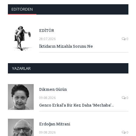
EDITÖRDEN
EDİTÖR
28.07.2026
0
İktidarın Mizahla Sorunu Ne
YAZARLAR
Dikmen Gürün
09.08.2026
0
Genco Erkal’a Bir Kez Daha ‘Merhaba’…
Erdoğan Mitrani
09.08.2026
0