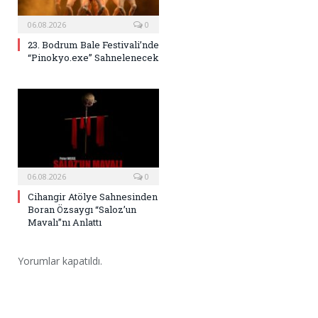
06.08.2026
0
23. Bodrum Bale Festivali’nde
“Pinokyo.exe” Sahnelenecek
06.08.2026
0
Cihangir Atölye Sahnesinden
Boran Özsaygı “Saloz’un
Mavalı”nı Anlattı
Yorumlar kapatıldı.