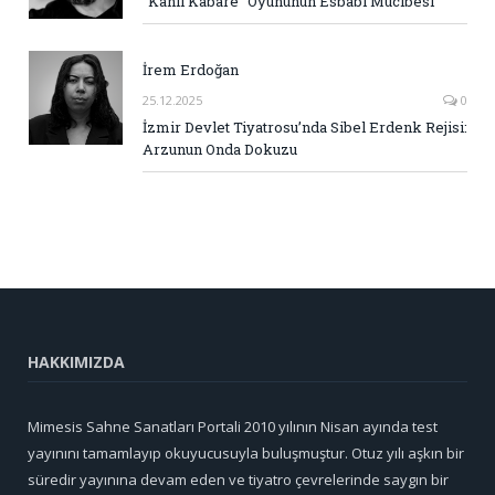
“Kanlı Kabare” Oyununun Esbabı Mucibesi
İrem Erdoğan
25.12.2025
0
İzmir Devlet Tiyatrosu’nda Sibel Erdenk Rejisi:
Arzunun Onda Dokuzu
HAKKIMIZDA
Mimesis Sahne Sanatları Portali 2010 yılının Nisan ayında test
yayınını tamamlayıp okuyucusuyla buluşmuştur. Otuz yılı aşkın bir
süredir yayınına devam eden ve tiyatro çevrelerinde saygın bir