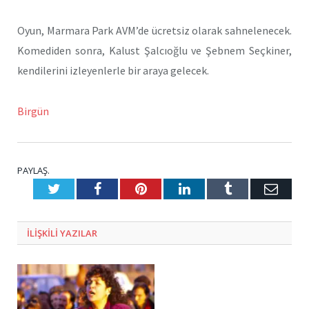
Oyun, Marmara Park AVM’de ücretsiz olarak sahnelenecek.
Komediden sonra, Kalust Şalcıoğlu ve Şebnem Seçkiner,
kendilerini izleyenlerle bir araya gelecek.
Birgün
PAYLAŞ.
Twitter
Facebook
Pinterest
LinkedIn
Tumblr
E-
Posta
ILIŞKILI
YAZILAR