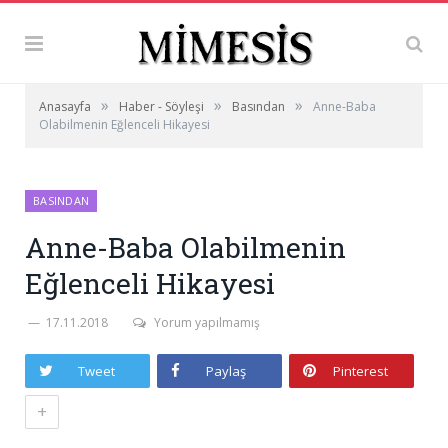
»
»
»
Anasayfa
Haber - Söyleşi
Basından
Anne-Baba
Olabilmenin Eğlenceli Hikayesi
BASINDAN
Anne-Baba Olabilmenin
Eğlenceli Hikayesi
17.11.2018
Yorum yapılmamış
Tweet
Paylaş
Pinterest
+