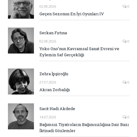
02.08.2026
0
Geçen Sezonun En İyi Oyunları IV
Serkan Fırtına
02.08.2026
0
Yoko Ono’nun Kavramsal Sanat Evreni ve
Eylemin Saf Gerçekliği
Zehra İpşiroğlu
27.07.2026
0
Akran Zorbalığı
Sacit Hadi Akdede
14.07.2026
0
Bağımsız Tiyatroların Bağımsızlığına Dair Bazı
İktisadi Gözlemler