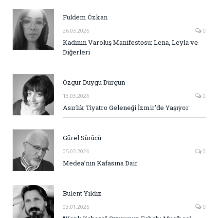
Fuldem Özkan
26.03.2026
0
Kadının Varoluş Manifestosu: Lena, Leyla ve
Diğerleri
Özgür Duygu Durgun
13.03.2026
0
Asırlık Tiyatro Geleneği İzmir’de Yaşıyor
Gürel Sürücü
05.03.2026
0
Medea’nın Kafasına Dair
Bülent Yıldız
03.01.2026
0