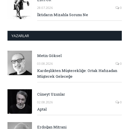
28.07.2026
0
İktidarın Mizahla Sorunu Ne
YAZARLAR
Metin Göksel
03.08.2026
0
Kardeşlikten Müşterekliğe: Ortak Hafızadan
Müşterek Geleceğe
Cüneyt Uzunlar
02.08.2026
0
Aptal
Erdoğan Mitrani