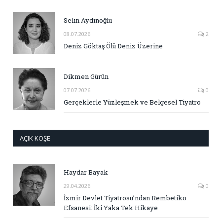
Selin Aydınoğlu
08.07.2026
2
Deniz Göktaş Ölü Deniz Üzerine
Dikmen Gürün
07.07.2026
0
Gerçeklerle Yüzleşmek ve Belgesel Tiyatro
AÇIK KÖŞE
Haydar Bayak
29.04.2026
0
İzmir Devlet Tiyatrosu’ndan Rembetiko
Efsanesi: İki Yaka Tek Hikaye