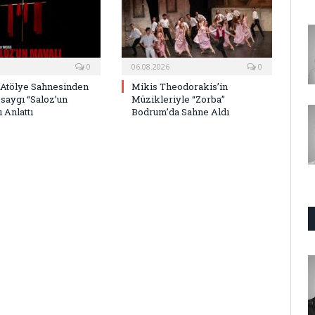
0
06.08.2026
0
 Atölye Sahnesinden
Mikis Theodorakis’in
saygı “Saloz’un
Müzikleriyle “Zorba”
 Anlattı
Bodrum’da Sahne Aldı