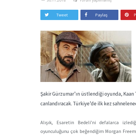
30.11.2018
Yorum yapılmamış
Tweet
Paylaş
P
Şakir Gürzumar’ın üstlendiği oyunda, Kaan
canlandıracak. Türkiye’de ilk kez sahnelene
Alışık, Esaretin Bedeli’ni defalarca izled
oyunculuğunu çok beğendiğim Morgan Freeman