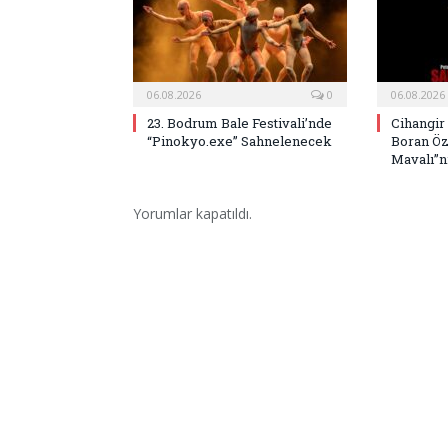
06.08.2026
0
06.08.2026
23. Bodrum Bale Festivali’nde
Cihangir
“Pinokyo.exe” Sahnelenecek
Boran Öz
Mavalı”nı
Yorumlar kapatıldı.