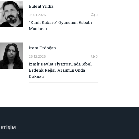
Bülent Yıldız
03.01.2026
0
“Kanlı Kabare” Oyununun Esbabı
Mucibesi
İrem Erdoğan
25.12.2025
0
İzmir Devlet Tiyatrosu’nda Sibel
Erdenk Rejisi: Arzunun Onda
Dokuzu
LETİŞİM