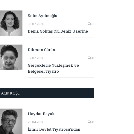
Selin Aydınoğlu
08.07.2026
2
Deniz Göktaş Ölü Deniz Üzerine
Dikmen Gürün
07.07.2026
0
Gerçeklerle Yüzleşmek ve
Belgesel Tiyatro
AÇIK KÖŞE
Haydar Bayak
29.04.2026
0
İzmir Devlet Tiyatrosu’ndan