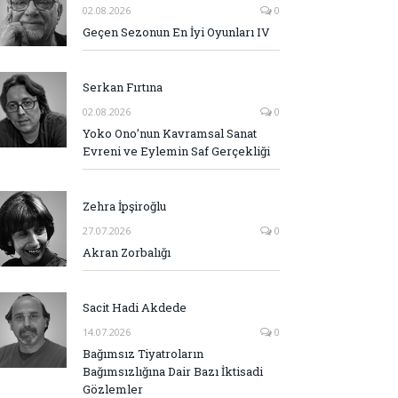
02.08.2026
0
Geçen Sezonun En İyi Oyunları IV
Serkan Fırtına
02.08.2026
0
Yoko Ono’nun Kavramsal Sanat
Evreni ve Eylemin Saf Gerçekliği
Zehra İpşiroğlu
27.07.2026
0
Akran Zorbalığı
Sacit Hadi Akdede
14.07.2026
0
Bağımsız Tiyatroların
Bağımsızlığına Dair Bazı İktisadi
Gözlemler