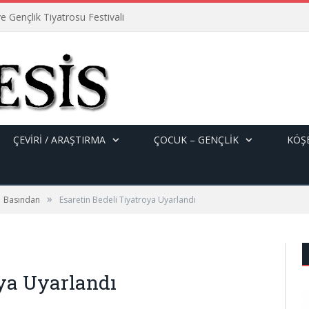
e Gençlik Tiyatrosu Festivali
ÇEVİRİ / ARAŞTIRMA
ÇOCUK – GENÇLIK
KÖŞE
»
Basından
Esaretin Bedeli Tiyatroya Uyarlandı
oya Uyarlandı