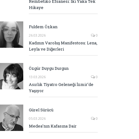
Rembetiko Efsanesi: İki Yaka Tek
Hikaye
Fuldem Özkan
26.03.2026
0
Kadının Varoluş Manifestosu: Lena,
Leyla ve Diğerleri
Özgür Duygu Durgun
13.03.2026
0
Asırlık Tiyatro Geleneği İzmir’de
Yaşıyor
Gürel Sürücü
05.03.2026
0
Medea’nın Kafasına Dair