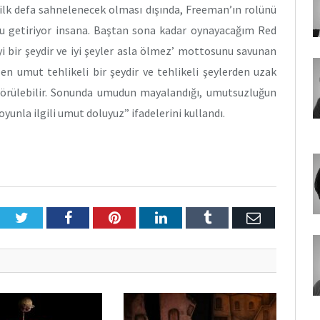
 ilk defa sahnelenecek olması dışında, Freeman’ın rolünü
u getiriyor insana. Baştan sona kadar oynayacağım Red
i bir şeydir ve iyi şeyler asla ölmez’ mottosunu savunan
n umut tehlikeli bir şeydir ve tehlikeli şeylerden uzak
 görülebilir. Sonunda umudun mayalandığı, umutsuzluğun
 oyunla ilgili umut doluyuz” ifadelerini kullandı.
Twitter
Facebook
Pinterest
LinkedIn
Tumblr
E-
Posta