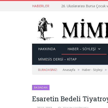
HABERLER
26. Uluslararası Bursa Çocuk v
HAKKINDA
HABER – SÖYLEŞI
MİMESİS DERGİ – KİTAP
»
»
BURADASINIZ:
Anasayfa
Haber - Söyleşi
BASINDAN
Esaretin Bedeli Tiyatr