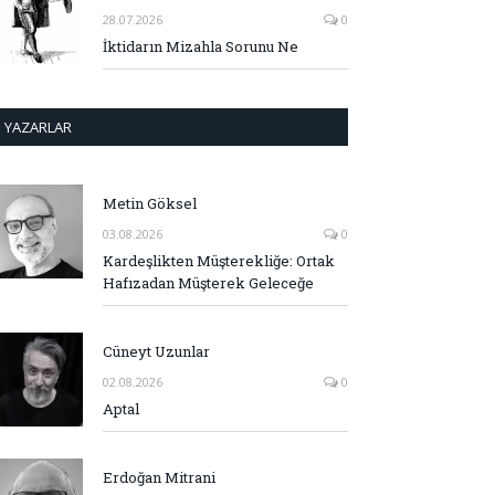
28.07.2026
0
İktidarın Mizahla Sorunu Ne
YAZARLAR
Metin Göksel
03.08.2026
0
Kardeşlikten Müşterekliğe: Ortak
Hafızadan Müşterek Geleceğe
Cüneyt Uzunlar
02.08.2026
0
Aptal
Erdoğan Mitrani