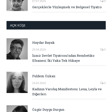
07.07.2026
0
Gerçeklerle Yüzleşmek ve Belgesel Tiyatro
AÇIK KÖŞE
Haydar Bayak
29.04.2026
0
İzmir Devlet Tiyatrosu’ndan Rembetiko
Efsanesi: İki Yaka Tek Hikaye
Fuldem Özkan
26.03.2026
0
Kadının Varoluş Manifestosu: Lena, Leyla ve
Diğerleri
Özgür Duygu Durgun