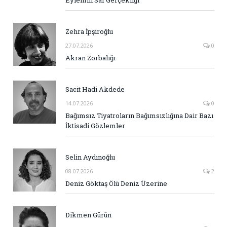
Eylemin Saf Gerçekliği
Zehra İpşiroğlu
27.07.2026
0
Akran Zorbalığı
Sacit Hadi Akdede
14.07.2026
0
Bağımsız Tiyatroların Bağımsızlığına Dair Bazı
İktisadi Gözlemler
Selin Aydınoğlu
08.07.2026
2
Deniz Göktaş Ölü Deniz Üzerine
Dikmen Gürün