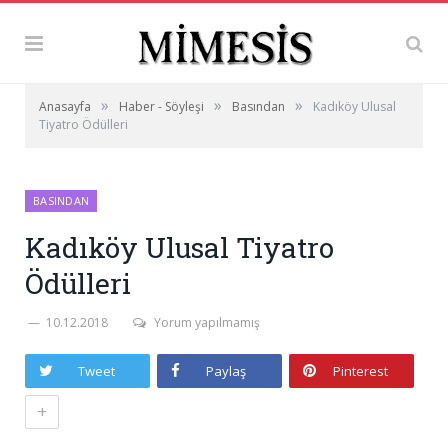
»
»
»
Anasayfa
Haber - Söyleşi
Basından
Kadıköy Ulusal
Tiyatro Ödülleri
BASINDAN
Kadıköy Ulusal Tiyatro
Ödülleri
10.12.2018
Yorum yapılmamış
Tweet
Paylaş
Pinterest
+