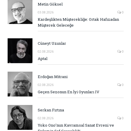
Metin Göksel
03.08.2026
0
Kardeşlikten Müşterekliğe: Ortak Hafızadan
Müşterek Geleceğe
Cüneyt Uzunlar
02.08.2026
0
Aptal
Erdoğan Mitrani
02.08.2026
0
Geçen Sezonun En İyi Oyunları IV
Serkan Fırtına
02.08.2026
0
Yoko Ono’nun Kavramsal Sanat Evreni ve