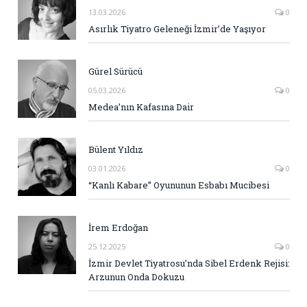
13.03.2026
0
Asırlık Tiyatro Geleneği İzmir’de Yaşıyor
Gürel Sürücü
05.03.2026
0
Medea’nın Kafasına Dair
Bülent Yıldız
03.01.2026
0
“Kanlı Kabare” Oyununun Esbabı Mucibesi
İrem Erdoğan
25.12.2025
0
İzmir Devlet Tiyatrosu’nda Sibel Erdenk Rejisi:
Arzunun Onda Dokuzu