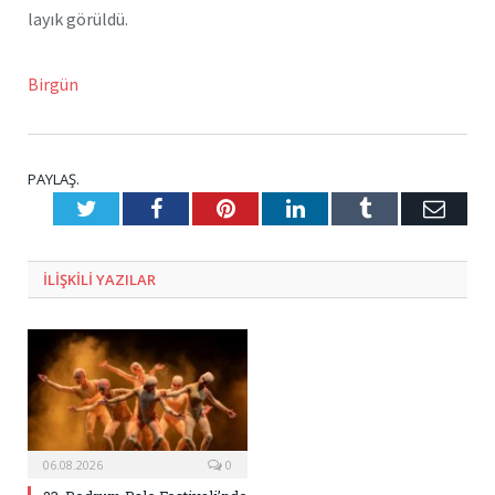
layık görüldü.
Birgün
PAYLAŞ.
Twitter
Facebook
Pinterest
LinkedIn
Tumblr
E-
Posta
ILIŞKILI
YAZILAR
06.08.2026
0