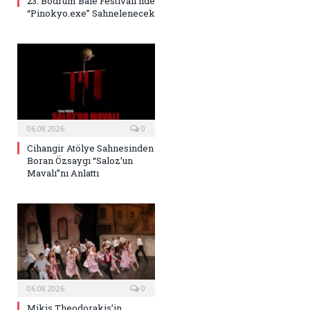
23. Bodrum Bale Festivali’nde
“Pinokyo.exe” Sahnelenecek
06.08.2026
0
Cihangir Atölye Sahnesinden
Boran Özsaygı “Saloz’un
Mavalı”nı Anlattı
06.08.2026
0
Mikis Theodorakis’in