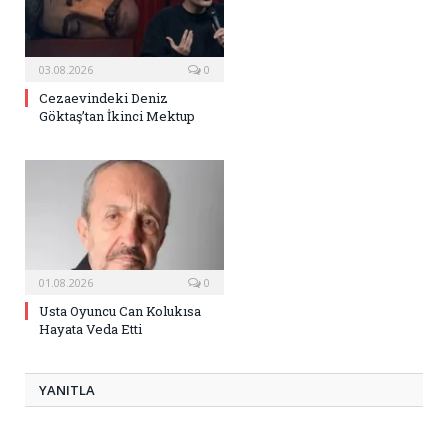
03.08.2026
0
Cezaevindeki Deniz
Göktaş’tan İkinci Mektup
01.08.2026
0
Usta Oyuncu Can Kolukısa
Hayata Veda Etti
YANITLA