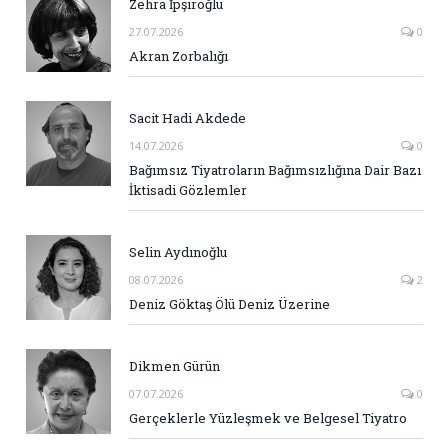
Zehra İpşiroğlu
27.07.2026
0
Akran Zorbalığı
Sacit Hadi Akdede
14.07.2026
0
Bağımsız Tiyatroların Bağımsızlığına Dair Bazı
İktisadi Gözlemler
Selin Aydınoğlu
08.07.2026
2
Deniz Göktaş Ölü Deniz Üzerine
Dikmen Gürün
07.07.2026
0
Gerçeklerle Yüzleşmek ve Belgesel Tiyatro