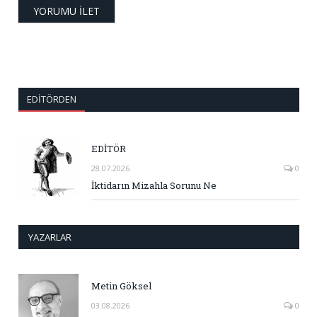
EDITÖRDEN
EDİTÖR
28.07.2026
0
İktidarın Mizahla Sorunu Ne
YAZARLAR
Metin Göksel
03.08.2026
0