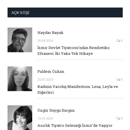
AÇIK KÖŞE
Haydar Bayak
29.04.2026
0
İzmir Devlet Tiyatrosu’ndan Rembetiko
Efsanesi: İki Yaka Tek Hikaye
Fuldem Özkan
26.03.2026
0
Kadının Varoluş Manifestosu: Lena, Leyla ve
Diğerleri
Özgür Duygu Durgun
13.03.2026
0
Asırlık Tiyatro Geleneği İzmir’de Yaşıyor