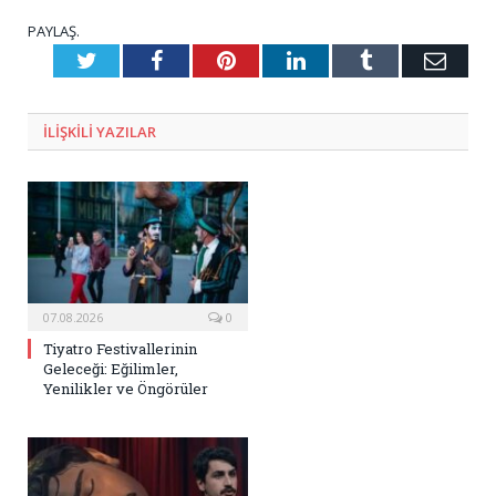
PAYLAŞ.
Twitter
Facebook
Pinterest
LinkedIn
Tumblr
E-
Posta
ILIŞKILI
YAZILAR
07.08.2026
0
Tiyatro Festivallerinin
Geleceği: Eğilimler,
Yenilikler ve Öngörüler