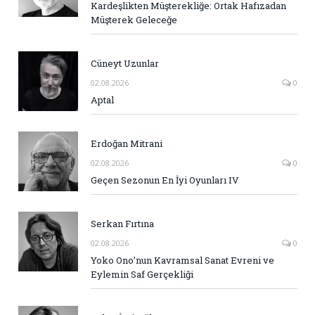
Kardeşlikten Müşterekliğe: Ortak Hafızadan
Müşterek Geleceğe
Cüneyt Uzunlar
02.08.2026
0
Aptal
Erdoğan Mitrani
02.08.2026
0
Geçen Sezonun En İyi Oyunları IV
Serkan Fırtına
02.08.2026
0
Yoko Ono’nun Kavramsal Sanat Evreni ve
Eylemin Saf Gerçekliği