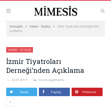
»
»
Anasayfa
Haber - Söyleşi
İzmir Tiyatroları Derneği’nden
Açıklama
HABER - SÖYLEŞI
İzmir Tiyatroları
Derneği’nden Açıklama
23.07.2019
Yorum yapılmamış
Tweet
Paylaş
Pinterest
+