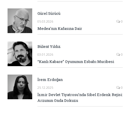
Gürel Sürücü
05.03.2026
0
Medea’nın Kafasına Dair
Bülent Yıldız
03.01.2026
0
“Kanlı Kabare” Oyununun Esbabı Mucibesi
İrem Erdoğan
25.12.2025
0
İzmir Devlet Tiyatrosu’nda Sibel Erdenk Rejisi:
Arzunun Onda Dokuzu