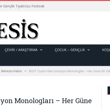
e Gençlik Tiyatrosu Festivali
ÇEVİRİ / ARAŞTIRMA
ÇOCUK – GENÇLIK
KÖŞE
»
Mimesis Haber
BGST Tiyatro’dan İzolasyon Monologları – Her Güne Bir Va
syon Monologları – Her Güne