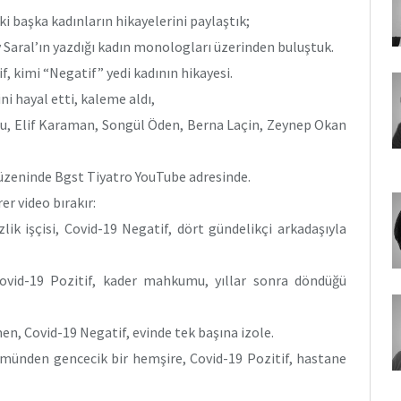
 başka kadınların hikayelerini paylaştık;
 Saral’ın yazdığı kadın monologları üzerinden buluştuk.
f, kimi “Negatif” yedi kadının hikayesi.
ni hayal etti, kaleme aldı,
oğlu, Elif Karaman, Songül Öden, Berna Laçin, Zeynep Okan
düzeninde Bgst Tiyatro YouTube adresinde.
er video bırakır:
ik işçisi, Covid-19 Negatif, dört gündelikçi arkadaşıyla
Covid-19 Pozitif, kader mahkumu, yıllar sonra döndüğü
n, Covid-19 Negatif, evinde tek başına izole.
ünden gencecik bir hemşire, Covid-19 Pozitif, hastane