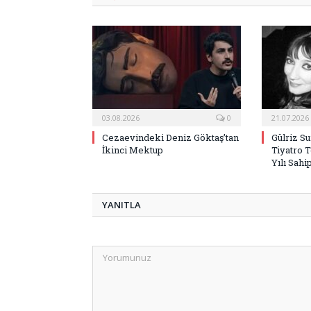
03.08.2026
0
21.07.2026
Cezaevindeki Deniz Göktaş’tan
Gülriz S
İkinci Mektup
Tiyatro 
Yılı Sahi
YANITLA