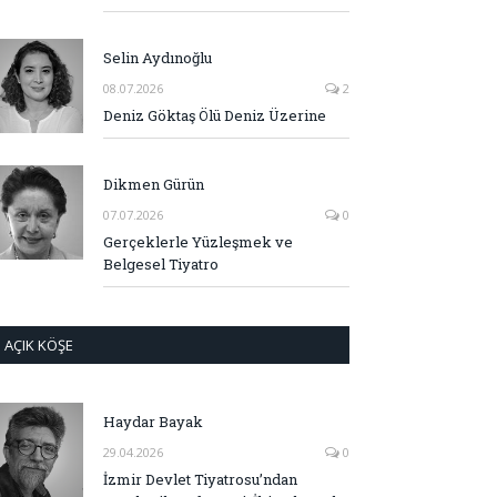
Selin Aydınoğlu
08.07.2026
2
Deniz Göktaş Ölü Deniz Üzerine
Dikmen Gürün
07.07.2026
0
Gerçeklerle Yüzleşmek ve
Belgesel Tiyatro
AÇIK KÖŞE
Haydar Bayak
29.04.2026
0
İzmir Devlet Tiyatrosu’ndan