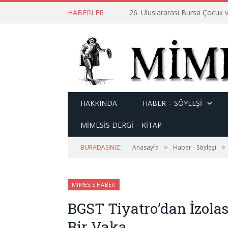
HABERLER
26. Uluslararası Bursa Çocuk v
HAKKINDA
HABER – SÖYLEŞI
MİMESİS DERGİ – KİTAP
»
»
BURADASINIZ:
Anasayfa
Haber - Söyleşi
MIMESIS HABER
BGST Tiyatro’dan İzola
Bir Vaka