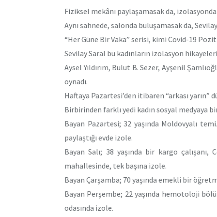
Fiziksel mekânı paylaşamasak da, izolasyondaki
Aynı sahnede, salonda buluşamasak da, Sevilay
“Her Güne Bir Vaka” serisi, kimi Covid-19 Poziti
Sevilay Saral bu kadınların izolasyon hikayeleri
Aysel Yıldırım, Bulut B. Sezer, Ayşenil Şamlı
oynadı.
Haftaya Pazartesi’den itibaren “arkası yarın” 
Birbirinden farklı yedi kadın sosyal medyaya bir
Bayan Pazartesi; 32 yaşında Moldovyalı temizl
paylaştığı evde izole.
Bayan Salı; 38 yaşında bir kargo çalışanı, 
mahallesinde, tek başına izole.
Bayan Çarşamba; 70 yaşında emekli bir öğretme
Bayan Perşembe; 22 yaşında hemotoloji bölüm
odasında izole.