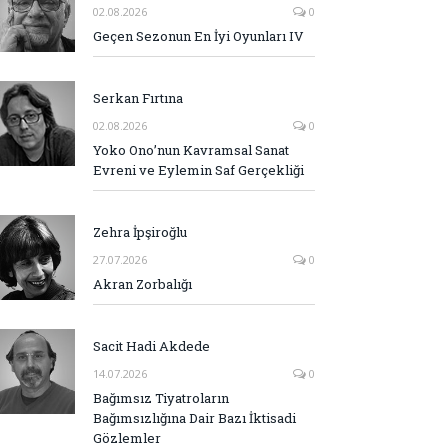
02.08.2026
0
Geçen Sezonun En İyi Oyunları IV
Serkan Fırtına
02.08.2026
0
Yoko Ono’nun Kavramsal Sanat
Evreni ve Eylemin Saf Gerçekliği
Zehra İpşiroğlu
27.07.2026
0
Akran Zorbalığı
Sacit Hadi Akdede
14.07.2026
0
Bağımsız Tiyatroların
Bağımsızlığına Dair Bazı İktisadi
Gözlemler