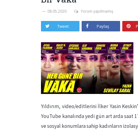
08.05.2020
Yorum yapılmamış
Tweet
Paylaş
P
Yıldırım, video/editlerini İlker Yasin Keski
YouTube kanalında yedi gün art arda saat 17
ve sosyal konumlara sahip kadınların izolasy