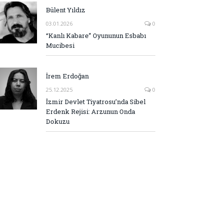
Bülent Yıldız
03.01.2026
0
“Kanlı Kabare” Oyununun Esbabı
Mucibesi
İrem Erdoğan
25.12.2025
0
İzmir Devlet Tiyatrosu’nda Sibel
Erdenk Rejisi: Arzunun Onda
Dokuzu