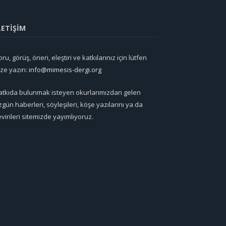
LETİŞİM
ru, görüş, öneri, eleştiri ve katkılarınız için lütfen
ize yazın:
info@mimesis-dergi.org
atkıda bulunmak isteyen okurlarımızdan gelen
zgün haberleri, söyleşileri, köşe yazılarını ya da
evirileri sitemizde yayımlıyoruz.