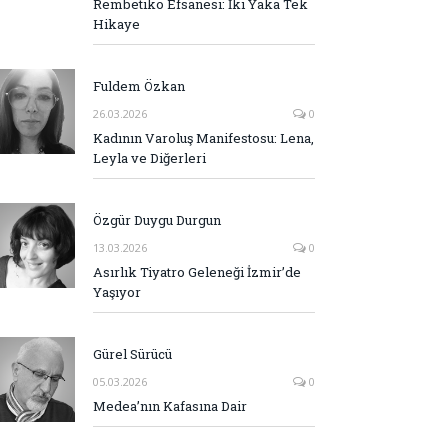
Rembetiko Efsanesi: İki Yaka Tek
Hikaye
Fuldem Özkan
26.03.2026
0
Kadının Varoluş Manifestosu: Lena,
Leyla ve Diğerleri
Özgür Duygu Durgun
13.03.2026
0
Asırlık Tiyatro Geleneği İzmir’de
Yaşıyor
Gürel Sürücü
05.03.2026
0
Medea’nın Kafasına Dair