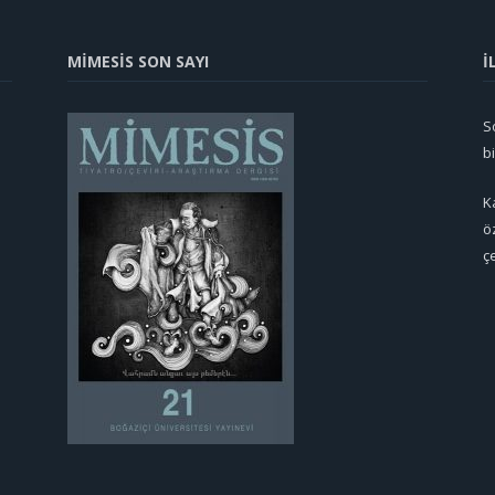
MİMESİS SON SAYI
İ
So
b
K
ö
ç