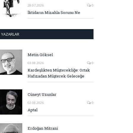
28.07.2026
0
İktidarın Mizahla Sorunu Ne
YAZARLAR
Metin Göksel
03.08.2026
0
Kardeşlikten Müşterekliğe: Ortak
Hafızadan Müşterek Geleceğe
Cüneyt Uzunlar
02.08.2026
0
Aptal
Erdoğan Mitrani