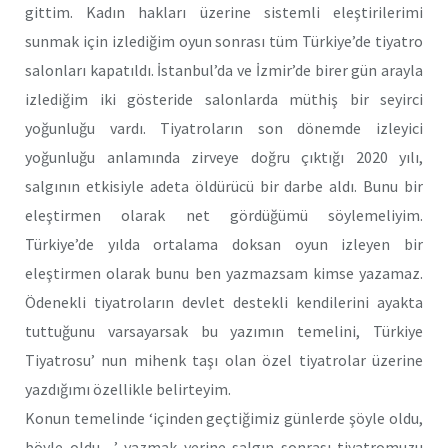
gittim. Kadın hakları üzerine sistemli eleştirilerimi
sunmak için izlediğim oyun sonrası tüm Türkiye’de tiyatro
salonları kapatıldı. İstanbul’da ve İzmir’de birer gün arayla
izlediğim iki gösteride salonlarda müthiş bir seyirci
yoğunluğu vardı. Tiyatroların son dönemde izleyici
yoğunluğu anlamında zirveye doğru çıktığı 2020 yılı,
salgının etkisiyle adeta öldürücü bir darbe aldı. Bunu bir
eleştirmen olarak net gördüğümü söylemeliyim.
Türkiye’de yılda ortalama doksan oyun izleyen bir
eleştirmen olarak bunu ben yazmazsam kimse yazamaz.
Ödenekli tiyatroların devlet destekli kendilerini ayakta
tuttuğunu varsayarsak bu yazımın temelini, Türkiye
Tiyatrosu’ nun mihenk taşı olan özel tiyatrolar üzerine
yazdığımı özellikle belirteyim.
Konun temelinde ‘içinden geçtiğimiz günlerde şöyle oldu,
böyle oldu…’ yazmak yerine salgın sonrası tiyatromuzu