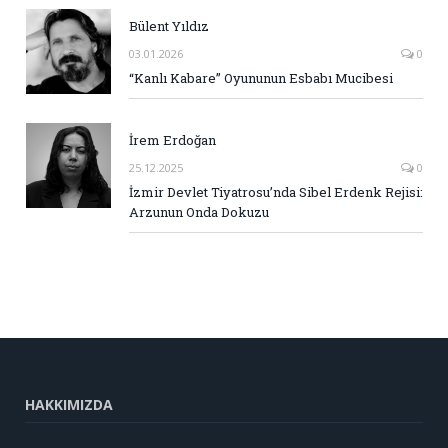
Bülent Yıldız
03.01.2026
0
“Kanlı Kabare” Oyununun Esbabı Mucibesi
İrem Erdoğan
25.12.2025
0
İzmir Devlet Tiyatrosu’nda Sibel Erdenk Rejisi:
Arzunun Onda Dokuzu
HAKKIMIZDA