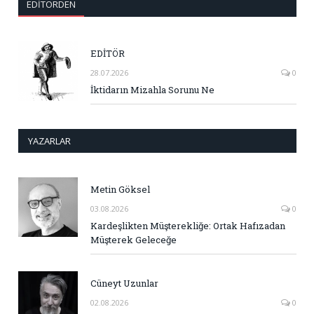
EDITÖRDEN
EDİTÖR
28.07.2026
0
İktidarın Mizahla Sorunu Ne
YAZARLAR
Metin Göksel
03.08.2026
0
Kardeşlikten Müşterekliğe: Ortak Hafızadan
Müşterek Geleceğe
Cüneyt Uzunlar
02.08.2026
0