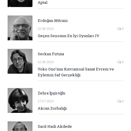
Aptal
Erdoğan Mitrani
02.08.2026
0
Geçen Sezonun En İyi Oyunları IV
Serkan Fırtına
02.08.2026
0
Yoko Ono’nun Kavramsal Sanat Evreni ve
Eylemin Saf Gerçekliği
Zehra İpşiroğlu
27.07.2026
0
Akran Zorbalığı
Sacit Hadi Akdede