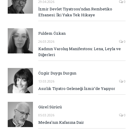
29.04.2026
0
İzmir Devlet Tiyatrosu’ndan Rembetiko
Efsanesi: İki Yaka Tek Hikaye
Fuldem Özkan
26.03.2026
0
Kadının Varoluş Manifestosu: Lena, Leyla ve
Diğerleri
Özgür Duygu Durgun
13.03.2026
0
Asırlık Tiyatro Geleneği İzmir’de Yaşıyor
Gürel Sürücü
05.03.2026
0
Medea’nın Kafasına Dair