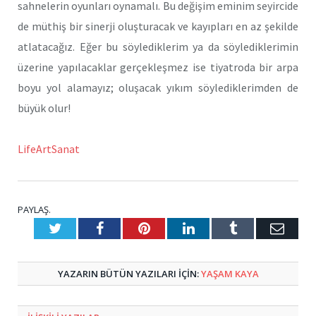
sahnelerin oyunları oynamalı. Bu değişim eminim seyircide
de müthiş bir sinerji oluşturacak ve kayıpları en az şekilde
atlatacağız. Eğer bu söylediklerim ya da söylediklerimin
üzerine yapılacaklar gerçekleşmez ise tiyatroda bir arpa
boyu yol alamayız; oluşacak yıkım söylediklerimden de
büyük olur!
LifeArtSanat
PAYLAŞ.
Twitter
Facebook
Pinterest
LinkedIn
Tumblr
E-
Posta
YAZARIN BÜTÜN YAZILARI IÇIN:
YAŞAM KAYA