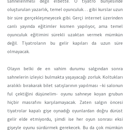
sahnelenmesi değil elbette. O tiyatro bünyesinde
oluşturulan yazarlık, temel oyunculuk… gibi kurslar uzun
bir süre gerçekleşmeyecek gibi. Gerçi internet üzerinden
canlı yayında eğitimler kısmen yapılıyor, ama temel
oyunculuk eğitimini sürekli uzaktan vermek mümkün
değil. Tiyatroların bu gelir kapıları da uzun süre
olmayacak.
Olayın belki de en vahim durumu salgından sonra
sahnelerin izleyici bulmakta yaşayacağı zorluk. Koltukları
aralıklı bırakarak bilet satışlarının yapılması –ki salonun
ful çektiğini düşünelim- oyunu sahneye koyan grubun
hiçbir masrafını karşılamayacak. Zaten salgın öncesi
tiyatrolar kapalı gişe oynadığı oyunlardan doğru dürüst
gelir elde etmiyordu, şimdi ise her oyun sonrası eksi
gişeyle oyunu sürdürmek gerekecek. Bu da çok mümkün