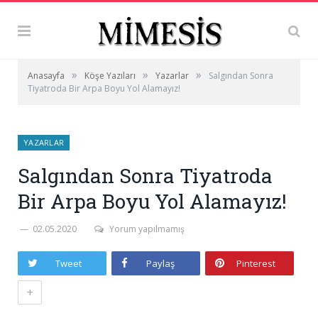
»
»
»
Anasayfa
Köşe Yazıları
Yazarlar
Salgından Sonra
Tiyatroda Bir Arpa Boyu Yol Alamayız!
YAZARLAR
Salgından Sonra Tiyatroda
Bir Arpa Boyu Yol Alamayız!
02.05.2020
Yorum yapılmamış
Tweet
Paylaş
Pinterest
+