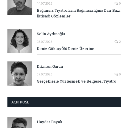
14.07.2026
0
Bağımsız Tiyatroların Bağımsızlığına Dair Bazı
İktisadi Gözlemler
Selin Aydınoğlu
08.07.2026
2
Deniz Göktaş Ölü Deniz Üzerine
Dikmen Gürün
07.07.2026
0
Gerçeklerle Yüzleşmek ve Belgesel Tiyatro
AÇIK KÖŞE
Haydar Bayak