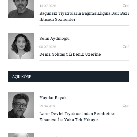
14.07.2026
0
Bağımsız Tiyatroların Bağımsızlığına Dair Bazı
İktisadi Gözlemler
Selin Aydınoğlu
08.07.2026
2
Deniz Göktaş Ölü Deniz Üzerine
AÇIK KÖŞE
Haydar Bayak
29.04.2026
0
İzmir Devlet Tiyatrosu’ndan Rembetiko
Efsanesi: İki Yaka Tek Hikaye