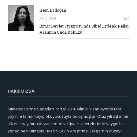
İrem Erdoğan
25.12.2025
0
İzmir Devlet Tiyatrosu’nda Sibel Erdenk Rejisi:
Arzunun Onda Dokuzu
HAKKIMIZDA
Mimesis Sahne Sanatları Portali 2010 yılının Nisan ayında test
yayınını tamamlayıp okuyucusuyla buluşmuştur. Otuz yılı aşkın bir
süredir yayınına devam eden ve tiyatro çevrelerinde saygın bir
yer edinen Mimesis Tiyatro Çeviri Araştırma Dergisi’nin düzeyli