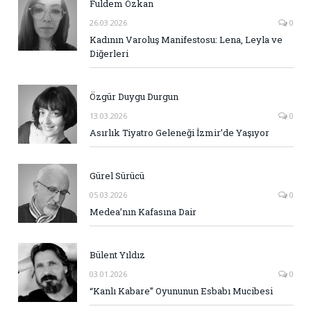
Fuldem Özkan
26.03.2026
0
Kadının Varoluş Manifestosu: Lena, Leyla ve
Diğerleri
Özgür Duygu Durgun
13.03.2026
0
Asırlık Tiyatro Geleneği İzmir’de Yaşıyor
Gürel Sürücü
05.03.2026
0
Medea’nın Kafasına Dair
Bülent Yıldız
03.01.2026
0
“Kanlı Kabare” Oyununun Esbabı Mucibesi