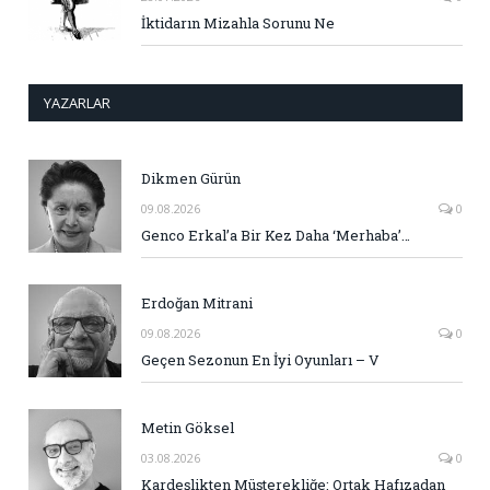
İktidarın Mizahla Sorunu Ne
YAZARLAR
Dikmen Gürün
09.08.2026
0
Genco Erkal’a Bir Kez Daha ‘Merhaba’…
Erdoğan Mitrani
09.08.2026
0
Geçen Sezonun En İyi Oyunları – V
Metin Göksel
03.08.2026
0
Kardeşlikten Müşterekliğe: Ortak Hafızadan