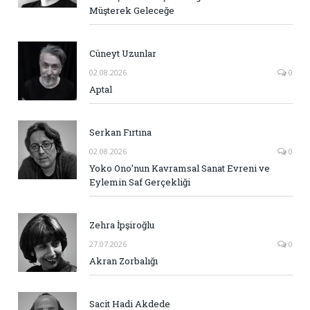
Müşterek Geleceğe
Cüneyt Uzunlar
02.08.2026
0
Aptal
Serkan Fırtına
02.08.2026
0
Yoko Ono’nun Kavramsal Sanat Evreni ve
Eylemin Saf Gerçekliği
Zehra İpşiroğlu
27.07.2026
0
Akran Zorbalığı
Sacit Hadi Akdede