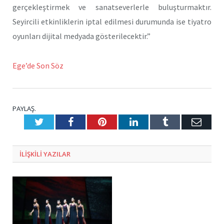
gerçekleştirmek ve sanatseverlerle buluşturmaktır.
Seyircili etkinliklerin iptal edilmesi durumunda ise tiyatro
oyunları dijital medyada gösterilecektir.”
Ege’de Son Söz
PAYLAŞ.
Twitter
Facebook
Pinterest
LinkedIn
Tumblr
E-
Posta
ILIŞKILI
YAZILAR