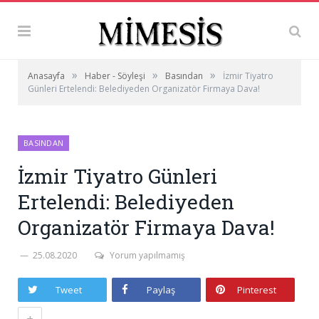
»
»
»
Anasayfa
Haber - Söyleşi
Basından
İzmir Tiyatro
Günleri Ertelendi: Belediyeden Organizatör Firmaya Dava!
BASINDAN
İzmir Tiyatro Günleri
Ertelendi: Belediyeden
Organizatör Firmaya Dava!
25.08.2020
Yorum yapılmamış
Tweet
Paylaş
Pinterest
+