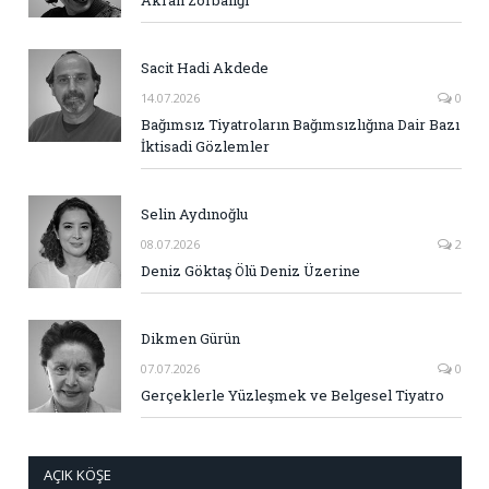
Sacit Hadi Akdede
14.07.2026
0
Bağımsız Tiyatroların Bağımsızlığına Dair Bazı
İktisadi Gözlemler
Selin Aydınoğlu
08.07.2026
2
Deniz Göktaş Ölü Deniz Üzerine
Dikmen Gürün
07.07.2026
0
Gerçeklerle Yüzleşmek ve Belgesel Tiyatro
AÇIK KÖŞE