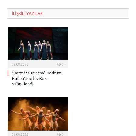
Posta
ILIŞKILI
YAZILAR
09.08.2026
0
“Carmina Burana” Bodrum
Kalesi’nde İlk Kez
Sahnelendi
06.08.2026
0