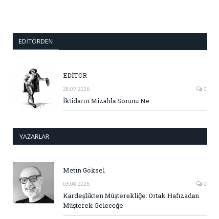
EDITÖRDEN
EDİTÖR
28.07.2026
0
İktidarın Mizahla Sorunu Ne
YAZARLAR
Metin Göksel
03.08.2026
0
Kardeşlikten Müşterekliğe: Ortak Hafızadan
Müşterek Geleceğe