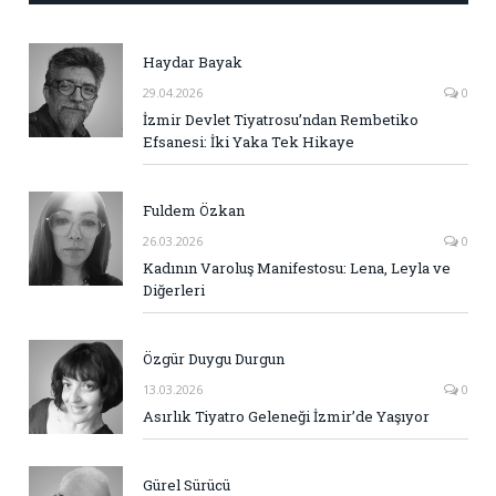
Haydar Bayak
29.04.2026
0
İzmir Devlet Tiyatrosu’ndan Rembetiko
Efsanesi: İki Yaka Tek Hikaye
Fuldem Özkan
26.03.2026
0
Kadının Varoluş Manifestosu: Lena, Leyla ve
Diğerleri
Özgür Duygu Durgun
13.03.2026
0
Asırlık Tiyatro Geleneği İzmir’de Yaşıyor
Gürel Sürücü