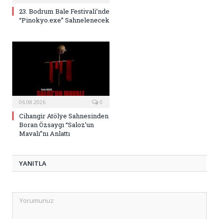
23. Bodrum Bale Festivali’nde
“Pinokyo.exe” Sahnelenecek
06.08.2026
0
Cihangir Atölye Sahnesinden
Boran Özsaygı “Saloz’un
Mavalı”nı Anlattı
YANITLA