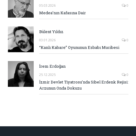
05.03.2026
0
Medea’nın Kafasına Dair
Bülent Yıldız
03.01.2026
0
“Kanlı Kabare” Oyununun Esbabı Mucibesi
İrem Erdoğan
25.12.2025
0
İzmir Devlet Tiyatrosu’nda Sibel Erdenk Rejisi:
Arzunun Onda Dokuzu