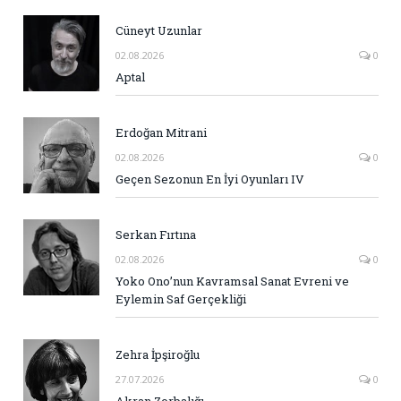
Cüneyt Uzunlar
02.08.2026
0
Aptal
Erdoğan Mitrani
02.08.2026
0
Geçen Sezonun En İyi Oyunları IV
Serkan Fırtına
02.08.2026
0
Yoko Ono’nun Kavramsal Sanat Evreni ve
Eylemin Saf Gerçekliği
Zehra İpşiroğlu
27.07.2026
0
Akran Zorbalığı