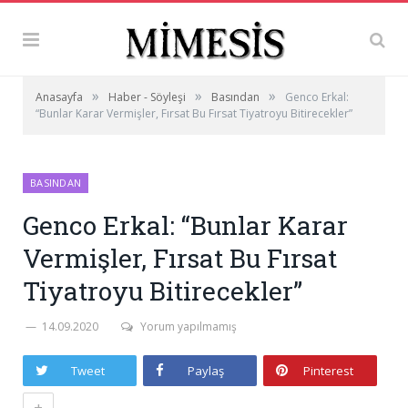
»
»
»
Anasayfa
Haber - Söyleşi
Basından
Genco Erkal:
“Bunlar Karar Vermişler, Fırsat Bu Fırsat Tiyatroyu Bitirecekler”
BASINDAN
Genco Erkal: “Bunlar Karar
Vermişler, Fırsat Bu Fırsat
Tiyatroyu Bitirecekler”
14.09.2020
Yorum yapılmamış
Tweet
Paylaş
Pinterest
+