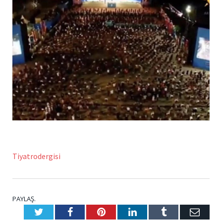
Tiyatrodergisi
PAYLAŞ.
Twitter
Facebook
Pinterest
LinkedIn
Tumblr
E-