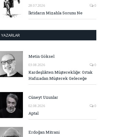
28.07.2026
0
İktidarın Mizahla Sorunu Ne
YAZARLAR
Metin Göksel
03.08.2026
0
Kardeşlikten Müşterekliğe: Ortak
Hafızadan Müşterek Geleceğe
Cüneyt Uzunlar
02.08.2026
0
Aptal
Erdoğan Mitrani