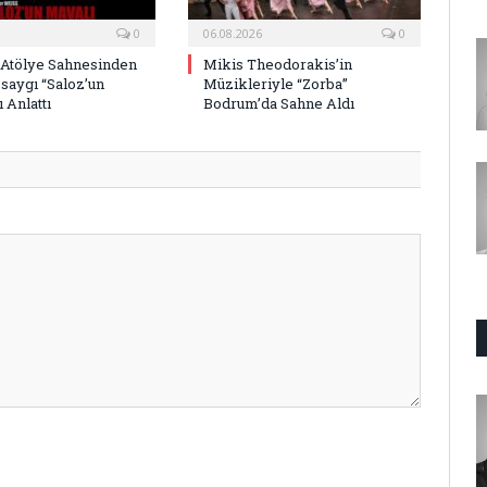
0
06.08.2026
0
 Atölye Sahnesinden
Mikis Theodorakis’in
saygı “Saloz’un
Müzikleriyle “Zorba”
 Anlattı
Bodrum’da Sahne Aldı