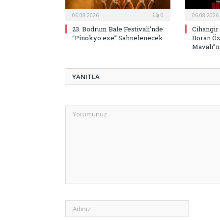
06.08.2026
0
06.08.2026
23. Bodrum Bale Festivali’nde
Cihangir
“Pinokyo.exe” Sahnelenecek
Boran Öz
Mavalı”nı
YANITLA