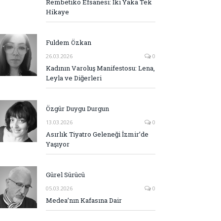
Rembetiko Efsanesi: İki Yaka Tek
Hikaye
Fuldem Özkan
26.03.2026
0
Kadının Varoluş Manifestosu: Lena,
Leyla ve Diğerleri
Özgür Duygu Durgun
13.03.2026
0
Asırlık Tiyatro Geleneği İzmir’de
Yaşıyor
Gürel Sürücü
05.03.2026
0
Medea’nın Kafasına Dair