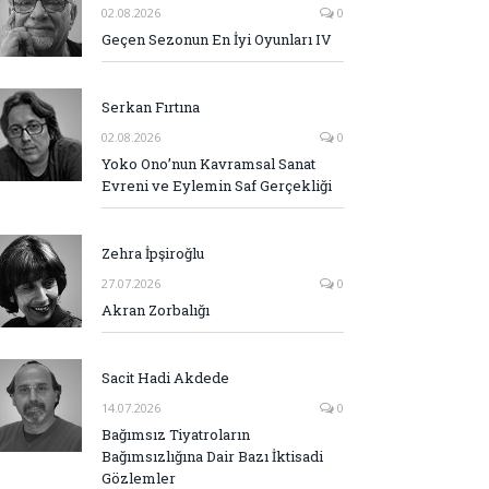
02.08.2026
0
Geçen Sezonun En İyi Oyunları IV
Serkan Fırtına
02.08.2026
0
Yoko Ono’nun Kavramsal Sanat
Evreni ve Eylemin Saf Gerçekliği
Zehra İpşiroğlu
27.07.2026
0
Akran Zorbalığı
Sacit Hadi Akdede
14.07.2026
0
Bağımsız Tiyatroların
Bağımsızlığına Dair Bazı İktisadi
Gözlemler