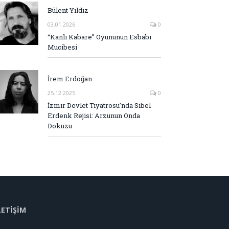
Bülent Yıldız
03.01.2026
0
“Kanlı Kabare” Oyununun Esbabı
Mucibesi
İrem Erdoğan
25.12.2025
0
İzmir Devlet Tiyatrosu’nda Sibel
Erdenk Rejisi: Arzunun Onda
Dokuzu
LETİŞİM