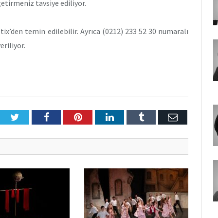
etirmeniz tavsiye ediliyor.
tix’den temin edilebilir. Ayrıca (0212) 233 52 30 numaralı
riliyor.
Twitter
Facebook
Pinterest
LinkedIn
Tumblr
E-
Posta