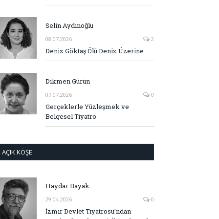
Selin Aydınoğlu
08.07.2026
2
Deniz Göktaş Ölü Deniz Üzerine
Dikmen Gürün
07.07.2026
0
Gerçeklerle Yüzleşmek ve
Belgesel Tiyatro
AÇIK KÖŞE
Haydar Bayak
29.04.2026
0
İzmir Devlet Tiyatrosu’ndan