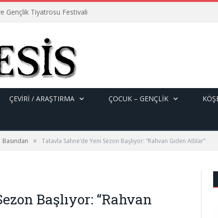
e Gençlik Tiyatrosu Festivali
ÇEVİRİ / ARAŞTIRMA
ÇOCUK – GENÇLIK
KÖŞE
»
Basından
Tatavla Sahne’de Yeni Sezon Başlıyor: “Rahvan Giden Atlılar”
Sezon Başlıyor: “Rahvan