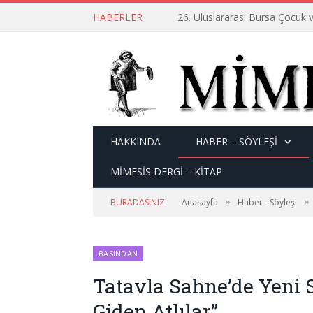
HABERLER
26. Uluslararası Bursa Çocuk v
HAKKINDA
HABER – SÖYLEŞI
MİMESİS DERGİ – KİTAP
»
»
BURADASINIZ:
Anasayfa
Haber - Söyleşi
BASINDAN
Tatavla Sahne’de Yeni 
Giden Atlılar”