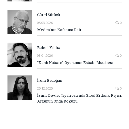
Gürel Sürücü
05.03.2026
0
Medea’nın Kafasına Dair
Bülent Yıldız
03.01.2026
0
“Kanlı Kabare” Oyununun Esbabı Mucibesi
İrem Erdoğan
25.12.2025
0
İzmir Devlet Tiyatrosu’nda Sibel Erdenk Rejisi:
Arzunun Onda Dokuzu