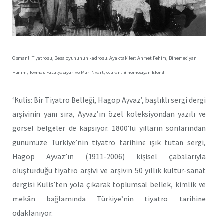
Osmanlı Tiyatrosu, Besa oyununun kadrosu. Ayaktakiler: Ahmet Fehim, Binemeciyan
Hanım, Tovmas Fasulyacıyan ve Mari Nvart, oturan: Binemeciyan Efendi
‘Kulis: Bir Tiyatro Belleği, Hagop Ayvaz’, başlıklı sergi dergi
arşivinin yanı sıra, Ayvaz’ın özel koleksiyondan yazılı ve
görsel belgeler de kapsıyor. 1800’lü yılların sonlarından
günümüze Türkiye’nin tiyatro tarihine ışık tutan sergi,
Hagop Ayvaz’ın (1911-2006) kişisel çabalarıyla
oluşturduğu tiyatro arşivi ve arşivin 50 yıllık kültür-sanat
dergisi Kulis’ten yola çıkarak toplumsal bellek, kimlik ve
mekân bağlamında Türkiye’nin tiyatro tarihine
odaklanıyor.