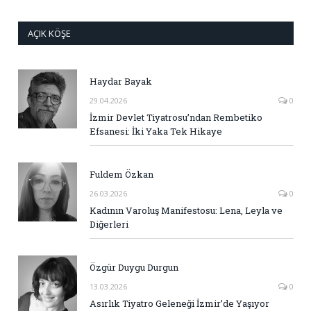
AÇIK KÖŞE
Haydar Bayak
29.04.2026
0
İzmir Devlet Tiyatrosu’ndan Rembetiko
Efsanesi: İki Yaka Tek Hikaye
Fuldem Özkan
26.03.2026
0
Kadının Varoluş Manifestosu: Lena, Leyla ve
Diğerleri
Özgür Duygu Durgun
13.03.2026
0
Asırlık Tiyatro Geleneği İzmir’de Yaşıyor