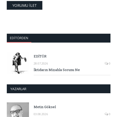
EDITÖRDEN
EDİTÖR
28.07.2026
0
İktidarın Mizahla Sorunu Ne
YAZARLAR
Metin Göksel
03.08.2026
0