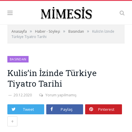
»
»
»
Anasayfa
Haber - Söyleşi
Basından
Kulis’in İzinde
Türkiye Tiyatro Tarihi
BASINDAN
Kulis’in İzinde Türkiye
Tiyatro Tarihi
20.12.2020
Yorum yapılmamış
Tweet
Paylaş
Pinterest
+