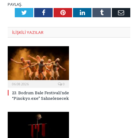
PAYLAŞ.
Twitter
Facebook
Pinterest
LinkedIn
Tumblr
E-
Posta
ILIŞKILI
YAZILAR
06.08.2026
0
23. Bodrum Bale Festivali’nde
“Pinokyo.exe” Sahnelenecek