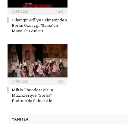
06.08.2026
0
Cihangir Atölye Sahnesinden
Boran Özsaygı “Saloz’un
Mavalı”nı Anlattı
06.08.2026
0
Mikis Theodorakis’in
Müzikleriyle “Zorba”
Bodrum’da Sahne Aldı
YANITLA