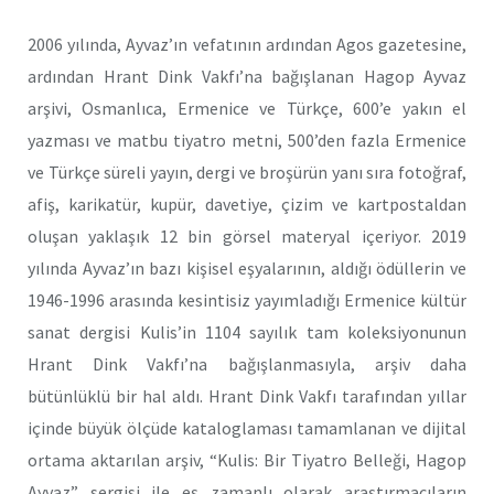
2006 yılında, Ayvaz’ın vefatının ardından Agos gazetesine,
ardından Hrant Dink Vakfı’na bağışlanan Hagop Ayvaz
arşivi, Osmanlıca, Ermenice ve Türkçe, 600’e yakın el
yazması ve matbu tiyatro metni, 500’den fazla Ermenice
ve Türkçe süreli yayın, dergi ve broşürün yanı sıra fotoğraf,
afiş, karikatür, kupür, davetiye, çizim ve kartpostaldan
oluşan yaklaşık 12 bin görsel materyal içeriyor. 2019
yılında Ayvaz’ın bazı kişisel eşyalarının, aldığı ödüllerin ve
1946-1996 arasında kesintisiz yayımladığı Ermenice kültür
sanat dergisi Kulis’in 1104 sayılık tam koleksiyonunun
Hrant Dink Vakfı’na bağışlanmasıyla, arşiv daha
bütünlüklü bir hal aldı. Hrant Dink Vakfı tarafından yıllar
içinde büyük ölçüde kataloglaması tamamlanan ve dijital
ortama aktarılan arşiv, “Kulis: Bir Tiyatro Belleği, Hagop
Ayvaz” sergisi ile eş zamanlı olarak araştırmacıların