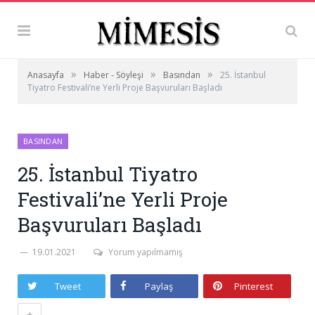
»
»
»
Anasayfa
Haber - Söyleşi
Basından
25. İstanbul
Tiyatro Festivali’ne Yerli Proje Başvuruları Başladı
BASINDAN
25. İstanbul Tiyatro
Festivali’ne Yerli Proje
Başvuruları Başladı
19.01.2021
Yorum yapılmamış
Tweet
Paylaş
Pinterest
+