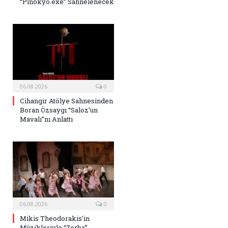
“Pinokyo.exe” Sahnelenecek
06.08.2026
0
Cihangir Atölye Sahnesinden
Boran Özsaygı “Saloz’un
Mavalı”nı Anlattı
06.08.2026
0
Mikis Theodorakis’in
Müzikleriyle “Zorba”