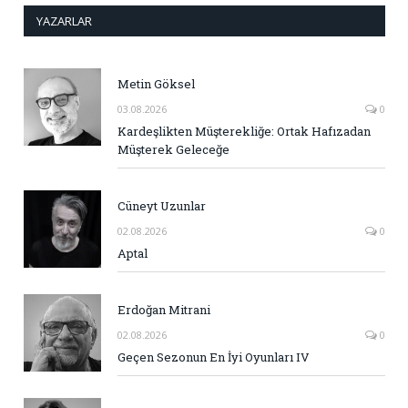
YAZARLAR
Metin Göksel
03.08.2026
0
Kardeşlikten Müşterekliğe: Ortak Hafızadan
Müşterek Geleceğe
Cüneyt Uzunlar
02.08.2026
0
Aptal
Erdoğan Mitrani
02.08.2026
0
Geçen Sezonun En İyi Oyunları IV