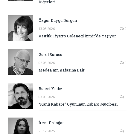
Diğerleri
Özgür Duygu Durgun
13.03.2026
0
Asırlık Tiyatro Geleneği İzmir’de Yaşıyor
Gürel Sürücü
05.03.2026
0
Medea’nın Kafasına Dair
Bülent Yıldız
03.01.2026
0
“Kanlı Kabare” Oyununun Esbabı Mucibesi
İrem Erdoğan
25.12.2025
0