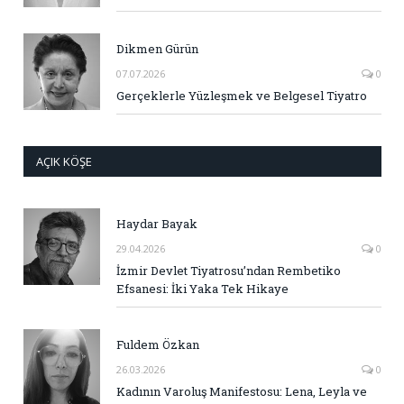
Dikmen Gürün
07.07.2026
0
Gerçeklerle Yüzleşmek ve Belgesel Tiyatro
AÇIK KÖŞE
Haydar Bayak
29.04.2026
0
İzmir Devlet Tiyatrosu’ndan Rembetiko
Efsanesi: İki Yaka Tek Hikaye
Fuldem Özkan
26.03.2026
0
Kadının Varoluş Manifestosu: Lena, Leyla ve