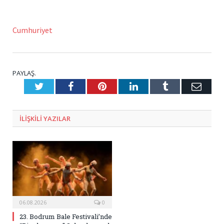
Cumhuriyet
PAYLAŞ.
Twitter
Facebook
Pinterest
LinkedIn
Tumblr
E-
Posta
ILIŞKILI
YAZILAR
06.08.2026
0
23. Bodrum Bale Festivali’nde