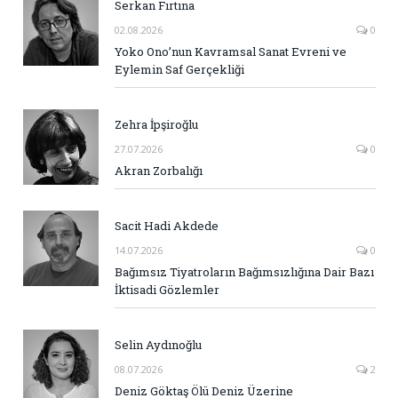
Serkan Fırtına
02.08.2026
0
Yoko Ono’nun Kavramsal Sanat Evreni ve
Eylemin Saf Gerçekliği
Zehra İpşiroğlu
27.07.2026
0
Akran Zorbalığı
Sacit Hadi Akdede
14.07.2026
0
Bağımsız Tiyatroların Bağımsızlığına Dair Bazı
İktisadi Gözlemler
Selin Aydınoğlu
08.07.2026
2
Deniz Göktaş Ölü Deniz Üzerine