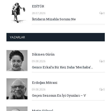
EDİTÖR
28.07.2026
0
İktidarın Mizahla Sorunu Ne
YAZARLAR
Dikmen Gürün
09.08.2026
0
Genco Erkal’a Bir Kez Daha ‘Merhaba’…
Erdoğan Mitrani
09.08.2026
0
Geçen Sezonun En İyi Oyunları – V
Metin Göksel