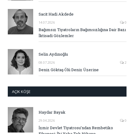
Sacit Hadi Akdede
14.07.2026
0
Bağımsız Tiyatroların Bağımsızlığına Dair Bazı
İktisadi Gözlemler
Selin Aydınoğlu
08.07.2026
2
Deniz Göktaş Ölü Deniz Üzerine
AÇIK KÖŞE
Haydar Bayak
29.04.2026
0
İzmir Devlet Tiyatrosu’ndan Rembetiko
Efsanesi: İki Yaka Tek Hikaye