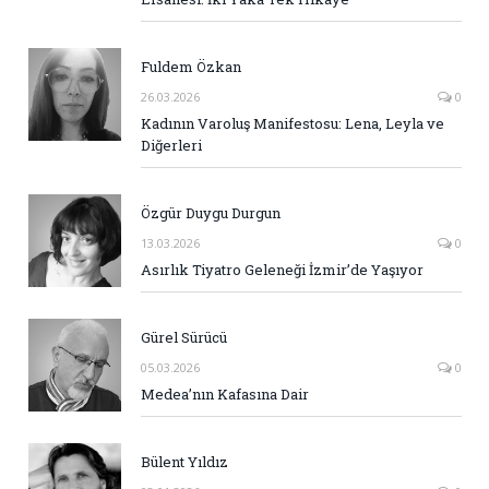
Fuldem Özkan
26.03.2026
0
Kadının Varoluş Manifestosu: Lena, Leyla ve
Diğerleri
Özgür Duygu Durgun
13.03.2026
0
Asırlık Tiyatro Geleneği İzmir’de Yaşıyor
Gürel Sürücü
05.03.2026
0
Medea’nın Kafasına Dair
Bülent Yıldız