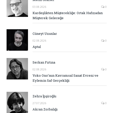
03.08.2026
0
Kardeşlikten Müşterekliğe: Ortak Hafızadan
Müşterek Geleceğe
Cüneyt Uzunlar
02.08.2026
0
Aptal
Serkan Fırtına
02.08.2026
0
Yoko Ono’nun Kavramsal Sanat Evreni ve
Eylemin Saf Gerçekliği
Zehra İpşiroğlu
27.07.2026
0
Akran Zorbalığı