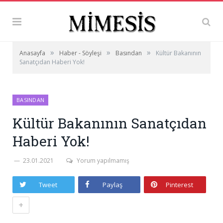
»
»
»
Anasayfa
Haber - Söyleşi
Basından
Kültür Bakanının
Sanatçıdan Haberi Yok!
BASINDAN
Kültür Bakanının Sanatçıdan
Haberi Yok!
23.01.2021
Yorum yapılmamış
Tweet
Paylaş
Pinterest
+