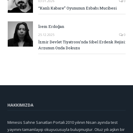
03.01.2026
0
“Kanlı Kabare” Oyununun Esbabı Mucibesi
İrem Erdoğan
25.12.2025
0
İzmir Devlet Tiyatrosu’nda Sibel Erdenk Rejisi:
Arzunun Onda Dokuzu
HAKKIMIZDA
Mimesis Sahne Sanatları Portali 2010 yılının Nisan ayında test
yayınını tamamlayıp okuyucusuyla buluşmuştur. Otuz yılı aşkın bir