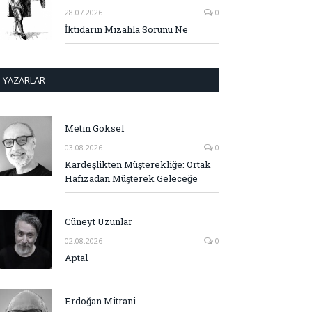
28.07.2026
0
İktidarın Mizahla Sorunu Ne
YAZARLAR
Metin Göksel
03.08.2026
0
Kardeşlikten Müşterekliğe: Ortak
Hafızadan Müşterek Geleceğe
Cüneyt Uzunlar
02.08.2026
0
Aptal
Erdoğan Mitrani