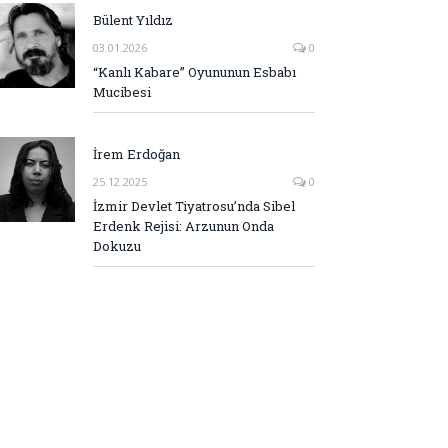
Bülent Yıldız
03.01.2026
0
“Kanlı Kabare” Oyununun Esbabı
Mucibesi
İrem Erdoğan
25.12.2025
0
İzmir Devlet Tiyatrosu’nda Sibel
Erdenk Rejisi: Arzunun Onda
Dokuzu