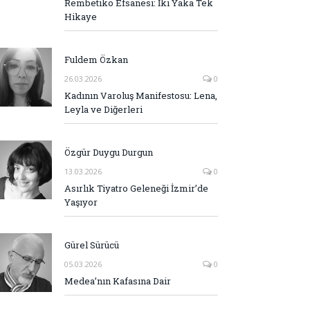
Rembetiko Efsanesi: İki Yaka Tek
Hikaye
Fuldem Özkan
26.03.2026
0
Kadının Varoluş Manifestosu: Lena,
Leyla ve Diğerleri
Özgür Duygu Durgun
13.03.2026
0
Asırlık Tiyatro Geleneği İzmir’de
Yaşıyor
Gürel Sürücü
05.03.2026
0
Medea’nın Kafasına Dair