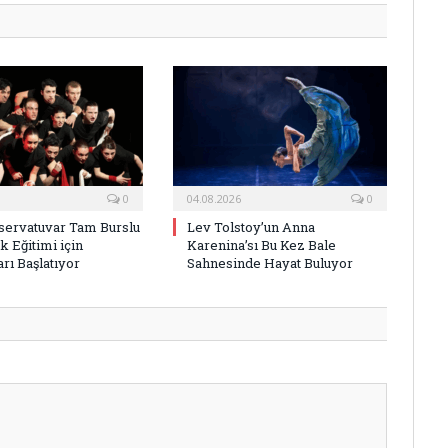
0
04.08.2026
0
ervatuvar Tam Burslu
Lev Tolstoy’un Anna
k Eğitimi için
Karenina’sı Bu Kez Bale
rı Başlatıyor
Sahnesinde Hayat Buluyor