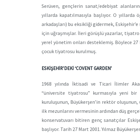
Serüven, gençlerin sanat/edebiyat alanların
yıllarda kapatılmasıyla başlıyor. O yıllard
arkadaşları) bu eksikliği gidermek, Eskişehir’
için uğraşmışlar. İleri görüşlü yazarlar, tiyat
yerel yönetim onları desteklemiş. Böylece 27 M
çocuk tiyatrosu kurulmuş.
ESKİŞEHİR’DEKİ ‘COVENT GARDEN’
1968 yılında İktisadi ve Ticari İlimler Ak
“üniversite tiyatrosu” kurmasıyla yeni bir
kuruluşunun, Büyükerşen’in rektör oluşunun, 
ilk mezunlarını vermesinin ardından düş gerçek
konservatuvarı bitiren genç sanatçılar Eskiş
başlıyor. Tarih 27 Mart 2001. Yılmaz Büyükerşen