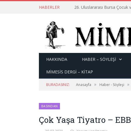
HABERLER
26. Uluslararası Bursa Çocuk v
HAKKINDA
HABER – SÖYLEŞI
MİMESİS DERGİ – KİTAP
»
»
BURADASINIZ:
Anasayfa
Haber - Söyleşi
BASINDAN
Çok Yaşa Tiyatro – EBB