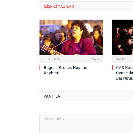
ILIŞKILI
YAZILAR
06.08.2026
0
04.08.2026
Bilgesu Erenus Hayatını
CAS Kons
Kaybetti
Oyunculu
Başvurula
YANITLA