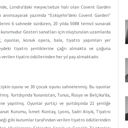
ğimde, Londra’daki meyve/sebze hali olan Covent Garden
nı anımsayarak yazımda “Eskişehir’deki Covent Garden”
klerini 6 sahnede sürdüren, 20 yılda 5088 temsil sunarak
t kurumudur. Gösteri sanatları için oluşturulan uzamlarda
er, oyunlar, konuk opera, bale, tiyatro yapımları yer
zeydeki tiyatro şenliklerine çağrı almakta ve çoğuna
verilen tiyatro ödüllerinden her yıl pay almaktadır.
 yetişkin oyunu ve 30 çocuk oyunu sahnelenmiş. Bu oyunlar
almış. Yurtdışında Yunanistan, Tunus, Rusya ve Belçika’da,
ne yapılmış. Oyunlar yurtiçi ve yurtdışında 21 şenliğe
Sanat Kurumu, İsmet Küntay, Lyons, Sadri Alışık, Tiyatro
neği gibi kurumlar tarafından verilen tiyatro ödüllerinden
lan Uluslararası Eskişehir Çocuk ve Gençlik Tiyatroları