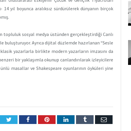
- 14 yıl boyunca aralıksız sürdürülerek dünyanın birçok
pmış.
an topluluk sosyal medya üstünden gerçekleştirdiği Canlı
le buluşturuyor. Ayrıca dijital düzlemde hazırlanan “Sesle
klasik yazarlarla birlikte modern yazarların imzasını da
 benzeri bir yaklaşımla okunup canlandırılarak izleyicilere
e ünlü masallar ve Shakespeare oyunlarının öyküleri yine
Twitter
Facebook
Pinterest
LinkedIn
Tumblr
E-
Posta