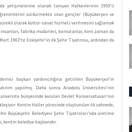
da yetişmelerine olanak tanıyan Halkevlerinin 1950’li
a öğrenimlerini sürdürmekte olan gençler (Büyükerşen ve
e sürekli olarak kültür-sanat hizmeti verilmesini sağlamak
ro insanları, fabrika müdürleri, komutanlar, kimi zaman da
art 1963’te Eskişehir’in ilk Şehir Tiyatrosu, ardından da
ademisi başkan yardımcılığına getirilen Büyükerşen’in
 atılım yapılmış. Daha sonra Anadolu Üniversitesi’nin
üniversite bünyesinde kurulan Devlet Konservatuvarı’nın
leşiyor: Kentin Haller yöresinde oluşturulan ilk sahnede,
ehir Büyükşehir Belediyesi Şehir Tiyatroları’nda üretime
, kentin belediye başkanıdır.