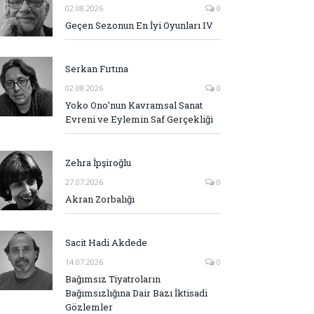
02.08.2026
0
Geçen Sezonun En İyi Oyunları IV
Serkan Fırtına
02.08.2026
0
Yoko Ono’nun Kavramsal Sanat
Evreni ve Eylemin Saf Gerçekliği
Zehra İpşiroğlu
27.07.2026
0
Akran Zorbalığı
Sacit Hadi Akdede
14.07.2026
0
Bağımsız Tiyatroların
Bağımsızlığına Dair Bazı İktisadi
Gözlemler