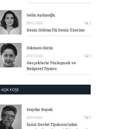
Selin Aydınoğlu
08.07.2026
2
Deniz Göktaş Ölü Deniz Üzerine
Dikmen Gürün
07.07.2026
0
Gerçeklerle Yüzleşmek ve
Belgesel Tiyatro
AÇIK KÖŞE
Haydar Bayak
29.04.2026
0
İzmir Devlet Tiyatrosu’ndan