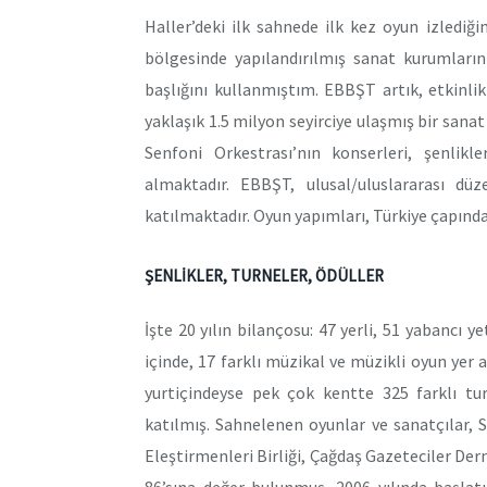
Haller’deki ilk sahnede ilk kez oyun izledi
bölgesinde yapılandırılmış sanat kurumları
başlığını kullanmıştım. EBBŞT artık, etkinli
yaklaşık 1.5 milyon seyirciye ulaşmış bir sana
Senfoni Orkestrası’nın konserleri, şenlikl
almaktadır. EBBŞT, ulusal/uluslararası dü
katılmaktadır. Oyun yapımları, Türkiye çapında 
ŞENLİKLER, TURNELER, ÖDÜLLER
İşte 20 yılın bilançosu: 47 yerli, 51 yabancı
içinde, 17 farklı müzikal ve müzikli oyun yer 
yurtiçindeyse pek çok kentte 325 farklı tur
katılmış. Sahnelenen oyunlar ve sanatçılar, 
Eleştirmenleri Birliği, Çağdaş Gazeteciler Der
86’sına değer bulunmuş. 2006 yılında başlatı