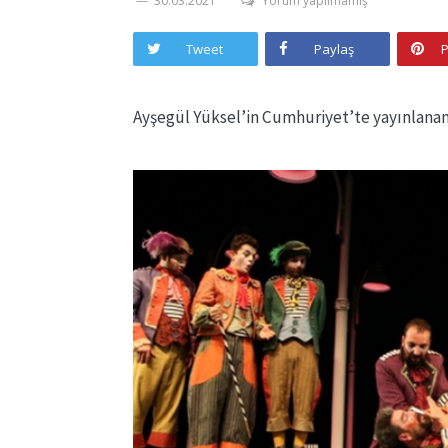
30.03.2021
Yorum yapılmamış
Tweet
Paylaş
P
Ayşegül Yüksel’in Cumhuriyet’te yayınlanan