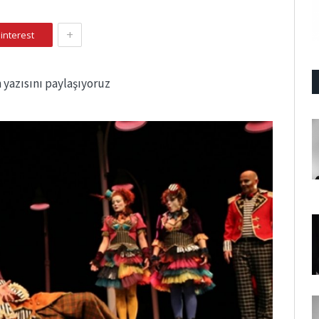
+
interest
 yazısını paylaşıyoruz