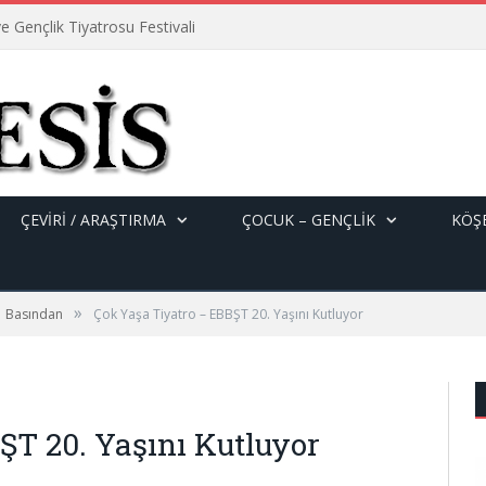
e Gençlik Tiyatrosu Festivali
ÇEVİRİ / ARAŞTIRMA
ÇOCUK – GENÇLIK
KÖŞE
»
Basından
Çok Yaşa Tiyatro – EBBŞT 20. Yaşını Kutluyor
ŞT 20. Yaşını Kutluyor