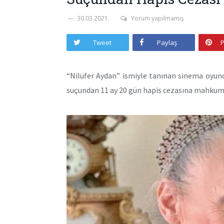
30.03.2021
Yorum yapılmamış
Tweet
Paylaş
P
“Nilüfer Aydan” ismiyle tanınan sinema oyu
suçundan 11 ay 20 gün hapis cezasına mahkum 