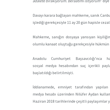
adalete bırakıyorum. Beraatimi istiyorum
” diye
Davayı karara bağlayan mahkeme, sanık Canbu
işlediği gerekçesiyle 11 ay 20 gün hapisle cez
Mahkeme, sanığın dosyaya yansıyan kişiliği
olumlu kanaat oluştuğu gerekçesiyle hükmün a
Anadolu Cumhuriyet Başsavcılığı’nca h
sosyal medya hesabından suç içerikli payl
başlatıldığı belirtilmişti.
İddianamede, emniyet tarafından yapılan 
medya hesabı üzerinden Nilüfer Aydan kullan
Haziran 2018 tarihlerinde çeşitli paylaşımlar y