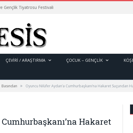
e Gençlik Tiyatrosu Festivali
ÇEVİRİ / ARAŞTIRMA
ÇOCUK – GENÇLIK
KÖŞE
»
Basından
Oyuncu Nilüfer Aydan’a Cumhurbaşkanı’na Hakaret Suçundan Ha
a Cumhurbaşkanı’na Hakaret