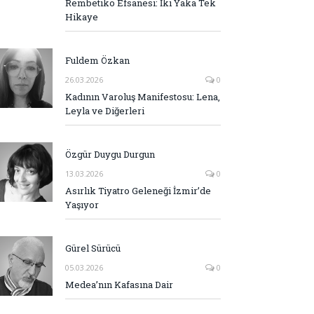
Rembetiko Efsanesi: İki Yaka Tek
Hikaye
Fuldem Özkan
26.03.2026
0
Kadının Varoluş Manifestosu: Lena,
Leyla ve Diğerleri
Özgür Duygu Durgun
13.03.2026
0
Asırlık Tiyatro Geleneği İzmir’de
Yaşıyor
Gürel Sürücü
05.03.2026
0
Medea’nın Kafasına Dair