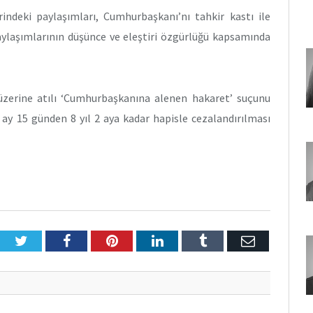
ndeki paylaşımları, Cumhurbaşkanı’nı tahkir kastı ile
aylaşımlarının düşünce ve eleştiri özgürlüğü kapsamında
üzerine atılı ‘Cumhurbaşkanına alenen hakaret’ suçunu
 5 ay 15 günden 8 yıl 2 aya kadar hapisle cezalandırılması
Twitter
Facebook
Pinterest
LinkedIn
Tumblr
E-
Posta