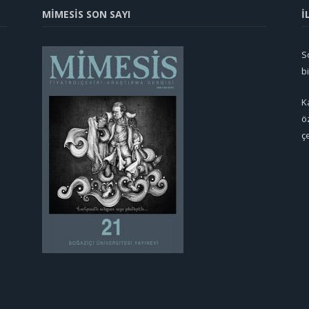
MİMESİS SON SAYI
İ
So
b
K
ö
ç