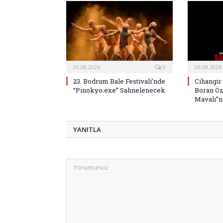
06.08.2026
0
06.08.2026
23. Bodrum Bale Festivali’nde
Cihangir
“Pinokyo.exe” Sahnelenecek
Boran Öz
Mavalı”nı
YANITLA