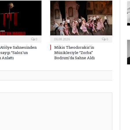
0
06.08.2026
0
 Atölye Sahnesinden
Mikis Theodorakis’in
saygı “Saloz’un
Müzikleriyle “Zorba”
 Anlattı
Bodrum’da Sahne Aldı