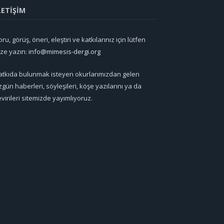
LETİŞİM
ru, görüş, öneri, eleştiri ve katkılarınız için lütfen
ize yazın:
info@mimesis-dergi.org
atkıda bulunmak isteyen okurlarımızdan gelen
zgün haberleri, söyleşileri, köşe yazılarını ya da
evirileri sitemizde yayımlıyoruz.