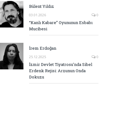
Bülent Yıldız
03.01.2026
0
“Kanlı Kabare” Oyununun Esbabı
Mucibesi
İrem Erdoğan
25.12.2025
0
İzmir Devlet Tiyatrosu’nda Sibel
Erdenk Rejisi: Arzunun Onda
Dokuzu