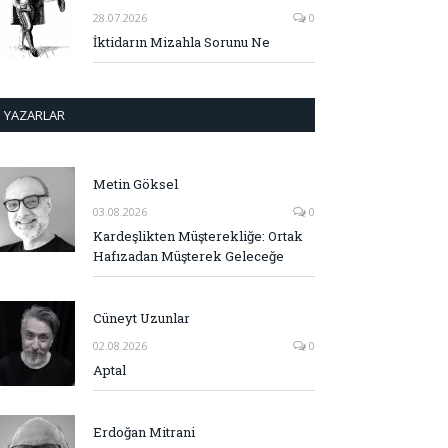
28.07.2026
0
İktidarın Mizahla Sorunu Ne
YAZARLAR
Metin Göksel
03.08.2026
0
Kardeşlikten Müşterekliğe: Ortak
Hafızadan Müşterek Geleceğe
Cüneyt Uzunlar
02.08.2026
0
Aptal
Erdoğan Mitrani