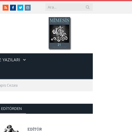
RSS
Facebook
Twitter
Instagram
 YAZILARI
pis Cezası
EDITÖRDEN
EDİTÖR