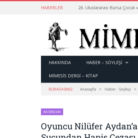
HABERLER
26. Uluslararası Bursa Çocuk v
HAKKINDA
HABER – SÖYLEŞI
MİMESİS DERGİ – KİTAP
»
»
BURADASINIZ:
Anasayfa
Haber - Söyleşi
BASINDAN
Oyuncu Nilüfer Aydan’
Suçundan Hapis Cezası