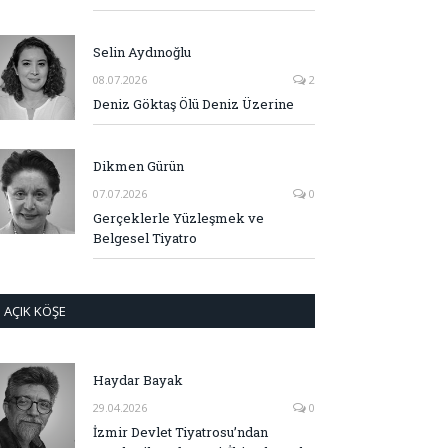
Selin Aydınoğlu
08.07.2026
2
Deniz Göktaş Ölü Deniz Üzerine
Dikmen Gürün
07.07.2026
0
Gerçeklerle Yüzleşmek ve
Belgesel Tiyatro
AÇIK KÖŞE
Haydar Bayak
29.04.2026
0
İzmir Devlet Tiyatrosu’ndan