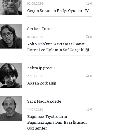
02.08.2026
0
Geçen Sezonun En İyi Oyunları IV
Serkan Fırtına
02.08.2026
0
Yoko Ono’nun Kavramsal Sanat
Evreni ve Eylemin Saf Gerçekliği
Zehra İpşiroğlu
27.07.2026
0
Akran Zorbalığı
Sacit Hadi Akdede
14.07.2026
0
Bağımsız Tiyatroların
Bağımsızlığına Dair Bazı İktisadi
Gözlemler