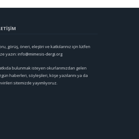
LETİŞİM
ru, görüş, öneri, eleştiri ve katkılarınız için lütfen
ize yazın:
info@mimesis-dergi.org
atkıda bulunmak isteyen okurlarımızdan gelen
zgün haberleri, söyleşileri, köşe yazılarını ya da
evirileri sitemizde yayımlıyoruz.