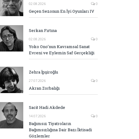
02.08.2026
0
Geçen Sezonun En İyi Oyunları IV
Serkan Fırtına
02.08.2026
0
Yoko Ono’nun Kavramsal Sanat
Evreni ve Eylemin Saf Gerçekliği
Zehra İpşiroğlu
27.07.2026
0
Akran Zorbalığı
Sacit Hadi Akdede
14.07.2026
0
Bağımsız Tiyatroların
Bağımsızlığına Dair Bazı İktisadi
Gözlemler