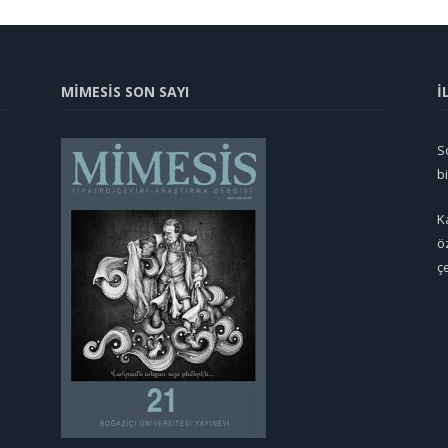
MİMESİS SON SAYI
İ
So
b
K
ö
ç