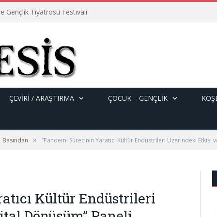
e Gençlik Tiyatrosu Festivali
ÇEVİRİ / ARAŞTIRMA
ÇOCUK – GENÇLIK
KÖŞE
»
Basından
“Pandemi Sürecinin Yaratıcı Kültür Endüstrileri Üzerindeki Etkisi 
tıcı Kültür Endüstrileri
jital Dönüşüm” Paneli