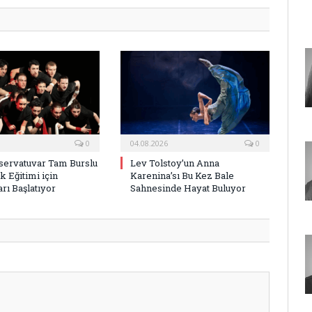
0
04.08.2026
0
ervatuvar Tam Burslu
Lev Tolstoy’un Anna
k Eğitimi için
Karenina’sı Bu Kez Bale
rı Başlatıyor
Sahnesinde Hayat Buluyor