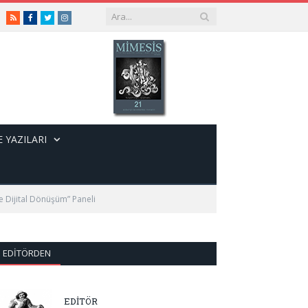
RSS
Facebook
Twitter
Instagram
 YAZILARI
ve Dijital Dönüşüm” Paneli
EDITÖRDEN
EDİTÖR