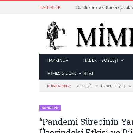
HABERLER
26. Uluslararası Bursa Çocuk v
HAKKINDA
HABER – SÖYLEŞI
MİMESİS DERGİ – KİTAP
»
»
BURADASINIZ:
Anasayfa
Haber - Söyleşi
BASINDAN
“Pandemi Sürecinin Yara
Üzerindeki Etkisi ve Di