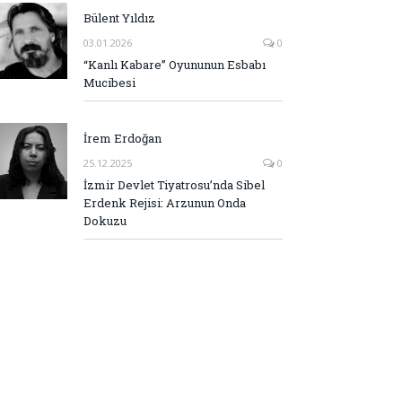
Bülent Yıldız
03.01.2026
0
“Kanlı Kabare” Oyununun Esbabı
Mucibesi
İrem Erdoğan
25.12.2025
0
İzmir Devlet Tiyatrosu’nda Sibel
Erdenk Rejisi: Arzunun Onda
Dokuzu