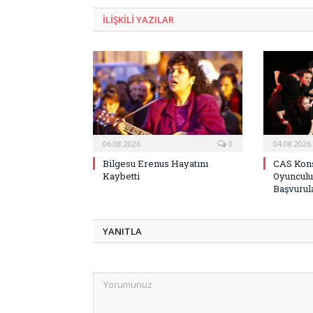
ILIŞKILI
YAZILAR
06.08.2026
0
04.08.2026
Bilgesu Erenus Hayatını
CAS Kons
Kaybetti
Oyunculu
Başvurula
YANITLA