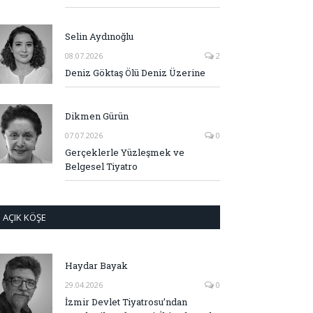
Selin Aydınoğlu
08.07.2026
2
Deniz Göktaş Ölü Deniz Üzerine
Dikmen Gürün
07.07.2026
0
Gerçeklerle Yüzleşmek ve
Belgesel Tiyatro
AÇIK KÖŞE
Haydar Bayak
29.04.2026
0
İzmir Devlet Tiyatrosu’ndan