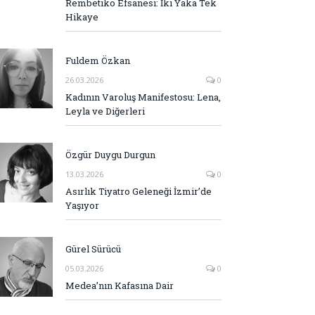
Rembetiko Efsanesi: İki Yaka Tek
Hikaye
Fuldem Özkan
26.03.2026
0
Kadının Varoluş Manifestosu: Lena,
Leyla ve Diğerleri
Özgür Duygu Durgun
13.03.2026
0
Asırlık Tiyatro Geleneği İzmir’de
Yaşıyor
Gürel Sürücü
05.03.2026
0
Medea’nın Kafasına Dair