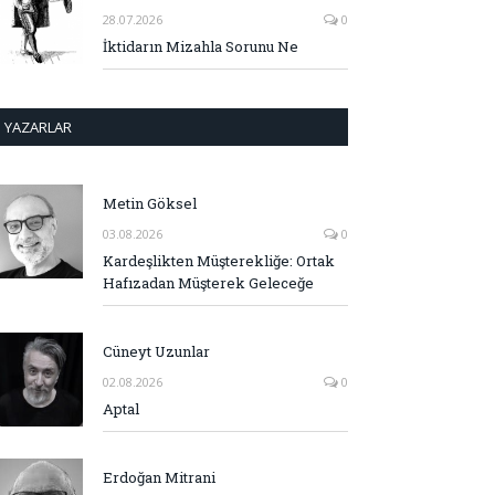
28.07.2026
0
İktidarın Mizahla Sorunu Ne
YAZARLAR
Metin Göksel
03.08.2026
0
Kardeşlikten Müşterekliğe: Ortak
Hafızadan Müşterek Geleceğe
Cüneyt Uzunlar
02.08.2026
0
Aptal
Erdoğan Mitrani