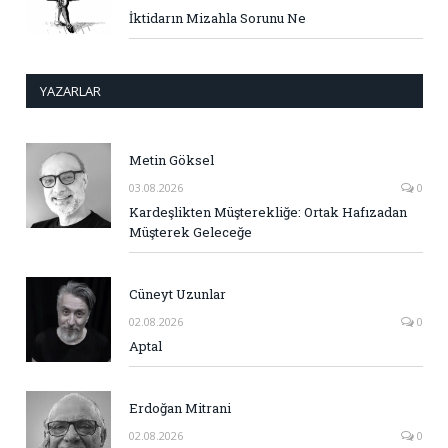
İktidarın Mizahla Sorunu Ne
YAZARLAR
Metin Göksel
03.08.2026
0
Kardeşlikten Müşterekliğe: Ortak Hafızadan
Müşterek Geleceğe
Cüneyt Uzunlar
02.08.2026
0
Aptal
Erdoğan Mitrani
02.08.2026
0