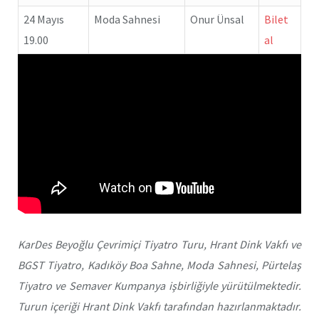
24 Mayıs
Moda Sahnesi
Onur Ünsal
Bilet
19.00
al
KarDes Beyoğlu Çevrimiçi Tiyatro Turu, Hrant Dink Vakfı ve
BGST Tiyatro, Kadıköy Boa Sahne, Moda Sahnesi, Pürtelaş
Tiyatro ve Semaver Kumpanya işbirliğiyle yürütülmektedir.
Turun içeriği Hrant Dink Vakfı tarafından hazırlanmaktadır.