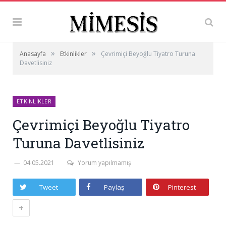
»
»
Anasayfa
Etkinlikler
Çevrimiçi Beyoğlu Tiyatro Turuna
Davetlisiniz
ETKINLIKLER
Çevrimiçi Beyoğlu Tiyatro
Turuna Davetlisiniz
04.05.2021
Yorum yapılmamış
Tweet
Paylaş
Pinterest
+