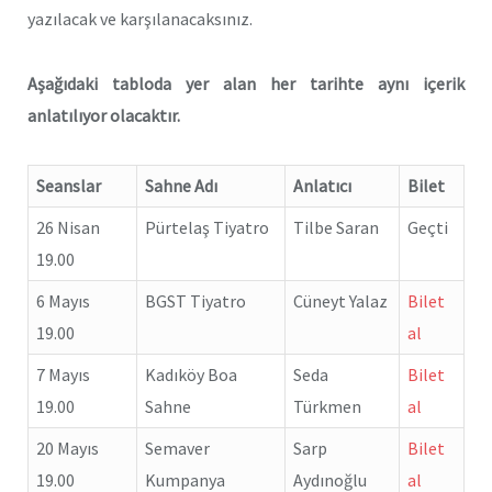
yazılacak ve karşılanacaksınız.
Aşağıdaki tabloda yer alan her tarihte aynı içerik
anlatılıyor olacaktır.
Seanslar
Sahne Adı
Anlatıcı
Bilet
26 Nisan
Pürtelaş Tiyatro
Tilbe Saran
Geçti
19.00
6 Mayıs
BGST Tiyatro
Cüneyt Yalaz
Bilet
19.00
al
7 Mayıs
Kadıköy Boa
Seda
Bilet
19.00
Sahne
Türkmen
al
20 Mayıs
Semaver
Sarp
Bilet
19.00
Kumpanya
Aydınoğlu
al