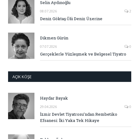
Selin Aydınoğlu
08.07.2026
2
Deniz Göktaş Ölü Deniz Üzerine
Dikmen Gürün
07.07.2026
0
Gerçeklerle Yüzleşmek ve Belgesel Tiyatro
AÇIK KÖŞE
Haydar Bayak
29.04.2026
0
İzmir Devlet Tiyatrosu’ndan Rembetiko
Efsanesi: İki Yaka Tek Hikaye