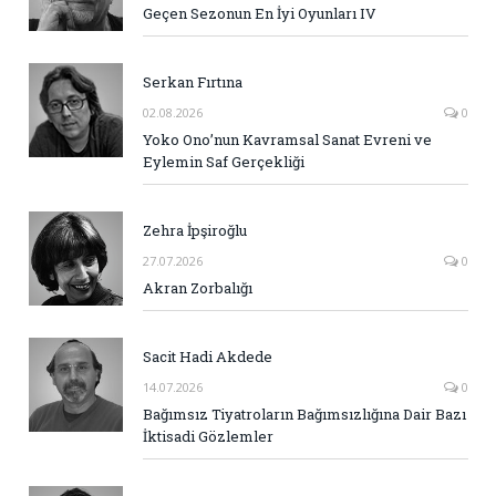
Geçen Sezonun En İyi Oyunları IV
Serkan Fırtına
02.08.2026
0
Yoko Ono’nun Kavramsal Sanat Evreni ve
Eylemin Saf Gerçekliği
Zehra İpşiroğlu
27.07.2026
0
Akran Zorbalığı
Sacit Hadi Akdede
14.07.2026
0
Bağımsız Tiyatroların Bağımsızlığına Dair Bazı
İktisadi Gözlemler