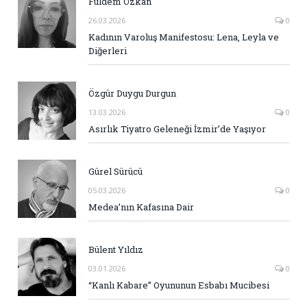
Fuldem Özkan
26.03.2026
0
Kadının Varoluş Manifestosu: Lena, Leyla ve
Diğerleri
Özgür Duygu Durgun
13.03.2026
0
Asırlık Tiyatro Geleneği İzmir’de Yaşıyor
Gürel Sürücü
05.03.2026
0
Medea’nın Kafasına Dair
Bülent Yıldız
03.01.2026
0
“Kanlı Kabare” Oyununun Esbabı Mucibesi