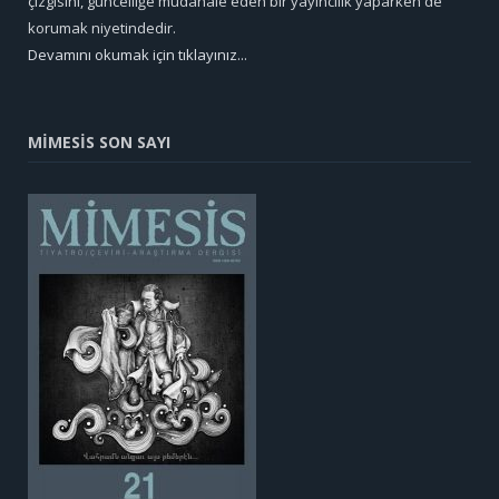
çizgisini, güncelliğe müdahale eden bir yayıncılık yaparken de
korumak niyetindedir.
Devamını okumak için tıklayınız...
MİMESİS SON SAYI