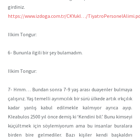
girdiniz.
https://www.izdoga.com.tr/CKYukl…/TiyatroPersonelAlimi.p
Ilkim Tongur:
6- Bununla ilgili bir şey bulamadım.
Ilkim Tongur:
7- Hmm… Bundan sonra 7-9 yaş arası duayenler bulmaya
çalışırız. Yaş temelli ayrımcılık bir sürü ülkede artık ırkçılık
kadar yanlış kabul edilmekle kalmıyor ayrıca ayıp.
Kleabulos 2500 yıl önce demiş ki ‘Kendini bil.’ Bunu kimseyi
küçültmek için söylemiyorum ama bu insanlar buralara
birden bire gelmediler. Bazı kişiler kendi başkaldırı