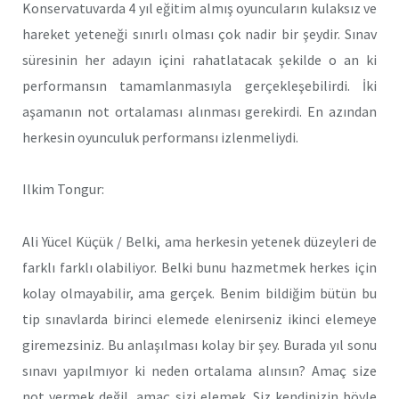
Konservatuvarda 4 yıl eğitim almış oyuncuların kulaksız ve
hareket yeteneği sınırlı olması çok nadir bir şeydir. Sınav
süresinin her adayın içini rahatlatacak şekilde o an ki
performansın tamamlanmasıyla gerçekleşebilirdi. İki
aşamanın not ortalaması alınması gerekirdi. En azından
herkesin oyunculuk performansı izlenmeliydi.
Ilkim Tongur:
Ali Yücel Küçük / Belki, ama herkesin yetenek düzeyleri de
farklı farklı olabiliyor. Belki bunu hazmetmek herkes için
kolay olmayabilir, ama gerçek. Benim bildiğim bütün bu
tip sınavlarda birinci elemede elenirseniz ikinci elemeye
giremezsiniz. Bu anlaşılması kolay bir şey. Burada yıl sonu
sınavı yapılmıyor ki neden ortalama alınsın? Amaç size
not vermek değil, amaç sizi elemek. Siz kendinizin böyle