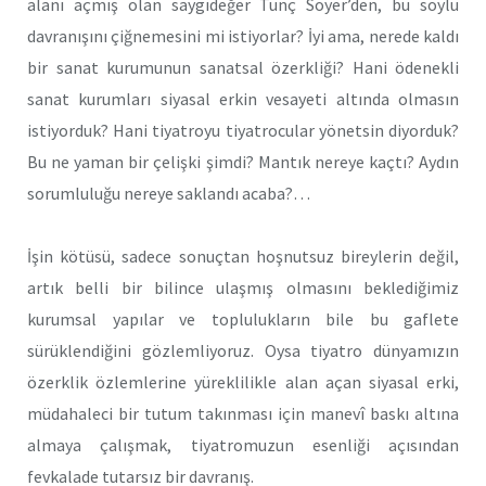
alanı açmış olan saygıdeğer Tunç Soyer’den, bu soylu
davranışını çiğnemesini mi istiyorlar? İyi ama, nerede kaldı
bir sanat kurumunun sanatsal özerkliği? Hani ödenekli
sanat kurumları siyasal erkin vesayeti altında olmasın
istiyorduk? Hani tiyatroyu tiyatrocular yönetsin diyorduk?
Bu ne yaman bir çelişki şimdi? Mantık nereye kaçtı? Aydın
sorumluluğu nereye saklandı acaba?…
İşin kötüsü, sadece sonuçtan hoşnutsuz bireylerin değil,
artık belli bir bilince ulaşmış olmasını beklediğimiz
kurumsal yapılar ve toplulukların bile bu gaflete
sürüklendiğini gözlemliyoruz. Oysa tiyatro dünyamızın
özerklik özlemlerine yüreklilikle alan açan siyasal erki,
müdahaleci bir tutum takınması için manevî baskı altına
almaya çalışmak, tiyatromuzun esenliği açısından
fevkalade tutarsız bir davranış.