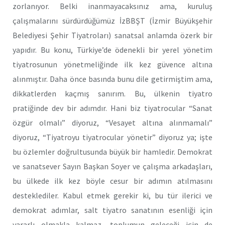
zorlanıyor. Belki inanmayacaksınız ama, kuruluş
çalışmalarını sürdürdüğümüz İzBBŞT (İzmir Büyükşehir
Belediyesi Şehir Tiyatroları) sanatsal anlamda özerk bir
yapıdır. Bu konu, Türkiye’de ödenekli bir yerel yönetim
tiyatrosunun yönetmeliğinde ilk kez güvence altına
alınmıştır. Daha önce basında bunu dile getirmiştim ama,
dikkatlerden kaçmış sanırım. Bu, ülkenin tiyatro
pratiğinde dev bir adımdır. Hani biz tiyatrocular “Sanat
özgür olmalı” diyoruz, “Vesayet altına alınmamalı”
diyoruz, “Tiyatroyu tiyatrocular yönetir” diyoruz ya; işte
bu özlemler doğrultusunda büyük bir hamledir. Demokrat
ve sanatsever Sayın Başkan Soyer ve çalışma arkadaşları,
bu ülkede ilk kez böyle cesur bir adımın atılmasını
desteklediler. Kabul etmek gerekir ki, bu tür ilerici ve
demokrat adımlar, salt tiyatro sanatının esenliği için
yararlı olmakla kalmaz, toplumun geleceği için de