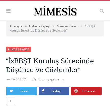
»
»
»
Anasayfa
Haber - Söyleşi
Mimesis Haber
“İzBBŞT
Kuruluş Sürecinde Düşünce ve Gözlemler”
MIMESIS HABER
“İzBBŞT Kuruluş Sürecinde
Düşünce ve Gözlemler”
06.07.2021
Yorum yapılmamış
Tweet
Paylaş
Pinterest
+