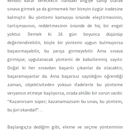
kendisi karar verecektir. İlandaki bilgiye sahip olarak
sınava girmek ya da girmemek her bireyin özgür iradesine
kalmıştır. Bu yöntemi kamuoyu önünde eleştirmesinin,
tartışmasının, reddetmesinin önünde de hiç bir engel
yoktur. Demek ki 16 gün boyunca düşünüp
değerlendirebilir, böyle bir yöntemi uygun bulmuyorsa
başvurmayabilir, bu yarışa girmeyebilir. Ama sınava
girmişse; uygulanacak yöntemi de kabullenmiş sayılır.
Doğal ki her sınavdan başarılı çıkanlar da olacaktır,
başaramayanlar da. Ama başarısız sayıldığını öğrendiği
zaman, objektiviteden yoksun ifadelerle bu yönteme
veryansın etmeye başlıyorsa, orada ahlâki bir sorun vardır.
“Kazanırsam süper; kazanamazsam bu sınav, bu yöntem,
bu jüri skandal!”…
Başlangıçta dediğim gibi, eleme ve seçme yönteminin