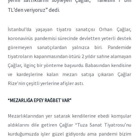
yerini sattıklarını söyleyen Çağlar, “Tanesini 7 bin
TL’den veriyoruz” dedi.
İstanbul’da yaşayan tiyatro sanatçısı Orhan Çağlar,
koronavirüs pandemisi sürecinde devletten yeterli destek
göremeyen sanatçılardan yalnızca biri. Pandemide
tiyatroların kapanmasından ötürü 2 yıldır sahne alamayan
Çağlar, ilginç bir yönteme başvurdu. Babasından kendisine
ve kardeşlerine kalan mezarı satışa çıkaran Çağlar
Rize’nin çeşitli yerlerine afişler astı.
“MEZARLIĞA EPEY RAĞBET VAR”
Mezarlıklarından yer satarak kendilerine ebedi komşular
aldıklarını dile getiren Çağlar “Tuza Sanat Tiyatrosu’nu
kurduğumuzda işler güzel gidiyordu ama pandemi bizim