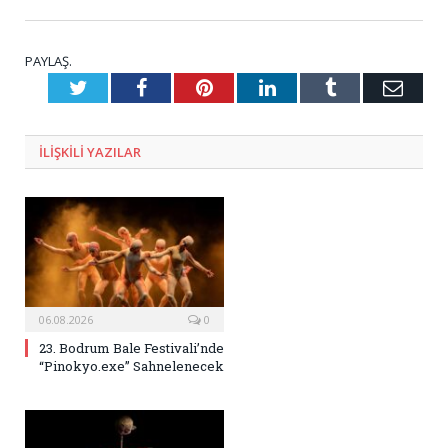
PAYLAŞ.
Twitter
Facebook
Pinterest
LinkedIn
Tumblr
E-
Posta
ILIŞKILI
YAZILAR
06.08.2026
0
23. Bodrum Bale Festivali’nde
“Pinokyo.exe” Sahnelenecek