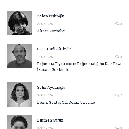
Zehra İpşiroğlu
27.07.2026
0
Akran Zorbalığı
Sacit Hadi Akdede
14.07.2026
0
Bağımsız Tiyatroların Bağımsızlığına Dair Bazı
İktisadi Gözlemler
Selin Aydınoğlu
08.07.2026
2
Deniz Göktaş Ölü Deniz Üzerine
Dikmen Gürün
07.07.2026
0