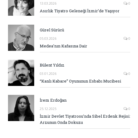
13.03.2026
0
Asırlık Tiyatro Geleneği İzmir’de Yaşıyor
Gürel Sürücü
05.03.2026
0
Medea’nın Kafasına Dair
Bülent Yıldız
03.01.2026
0
“Kanlı Kabare” Oyununun Esbabı Mucibesi
İrem Erdoğan
25.12.2025
0
İzmir Devlet Tiyatrosu’nda Sibel Erdenk Rejisi:
Arzunun Onda Dokuzu