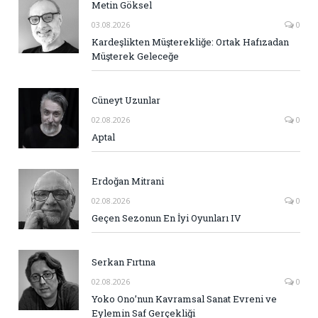
Metin Göksel
03.08.2026
0
Kardeşlikten Müşterekliğe: Ortak Hafızadan
Müşterek Geleceğe
Cüneyt Uzunlar
02.08.2026
0
Aptal
Erdoğan Mitrani
02.08.2026
0
Geçen Sezonun En İyi Oyunları IV
Serkan Fırtına
02.08.2026
0
Yoko Ono’nun Kavramsal Sanat Evreni ve
Eylemin Saf Gerçekliği