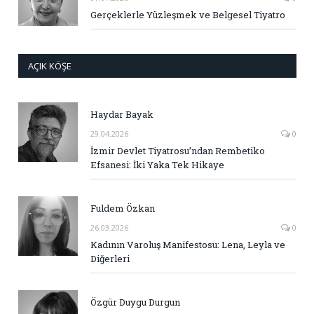
Gerçeklerle Yüzleşmek ve Belgesel Tiyatro
AÇIK KÖŞE
Haydar Bayak
29.04.2026
0
İzmir Devlet Tiyatrosu’ndan Rembetiko
Efsanesi: İki Yaka Tek Hikaye
Fuldem Özkan
26.03.2026
0
Kadının Varoluş Manifestosu: Lena, Leyla ve
Diğerleri
Özgür Duygu Durgun