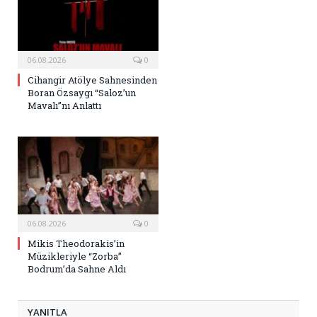
06.08.2026
0
Cihangir Atölye Sahnesinden
Boran Özsaygı “Saloz’un
Mavalı”nı Anlattı
06.08.2026
0
Mikis Theodorakis’in
Müzikleriyle “Zorba”
Bodrum’da Sahne Aldı
YANITLA