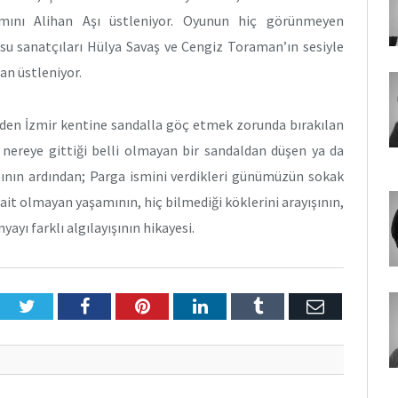
ımını Alihan Aşı üstleniyor. Oyunun hiç görünmeyen
osu sanatçıları Hülya Savaş ve Cengiz Toraman’ın sesiyle
an üstleniyor.
inden İzmir kentine sandalla göç etmek zorunda bırakılan
 nereye gittiği belli olmayan bir sandaldan düşen ya da
sının ardından; Parga ismini verdikleri günümüzün sokak
 ait olmayan yaşamının, hiç bilmediği köklerini arayışının,
yı farklı algılayışının hikayesi.
Twitter
Facebook
Pinterest
LinkedIn
Tumblr
E-
Posta