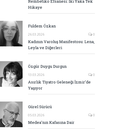
Rembetiko Efsanesi: İki Yaka Tek
Hikaye
Fuldem Özkan
26.03.2026
0
Kadının Varoluş Manifestosu: Lena,
Leyla ve Diğerleri
Özgür Duygu Durgun
13.03.2026
0
Asırlık Tiyatro Geleneği İzmir’de
Yaşıyor
Gürel Sürücü
05.03.2026
0
Medea’nın Kafasına Dair