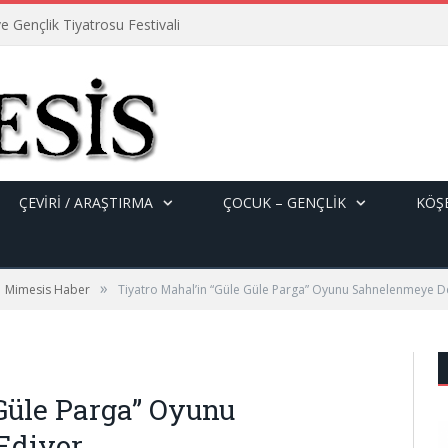
e Gençlik Tiyatrosu Festivali
ÇEVİRİ / ARAŞTIRMA
ÇOCUK – GENÇLIK
KÖŞE
»
Mimesis Haber
Tiyatro Mahal’in “Güle Güle Parga” Oyunu Sahnelenmeye 
 Güle Parga” Oyunu
Ediyor