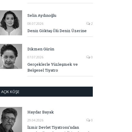
Selin Aydınoğlu
08.07.2026
2
Deniz Göktaş Ölü Deniz Üzerine
Dikmen Gürün
07.07.2026
0
Gerçeklerle Yüzleşmek ve
Belgesel Tiyatro
AÇIK KÖŞE
Haydar Bayak
29.04.2026
0
İzmir Devlet Tiyatrosu’ndan