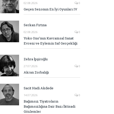
02.08.2026
0
Geçen Sezonun En İyi Oyunları IV
Serkan Fırtına
02.08.2026
0
Yoko Ono’nun Kavramsal Sanat
Evreni ve Eylemin Saf Gerçekliği
Zehra İpşiroğlu
27.07.2026
0
Akran Zorbalığı
Sacit Hadi Akdede
14.07.2026
0
Bağımsız Tiyatroların
Bağımsızlığına Dair Bazı İktisadi
Gözlemler