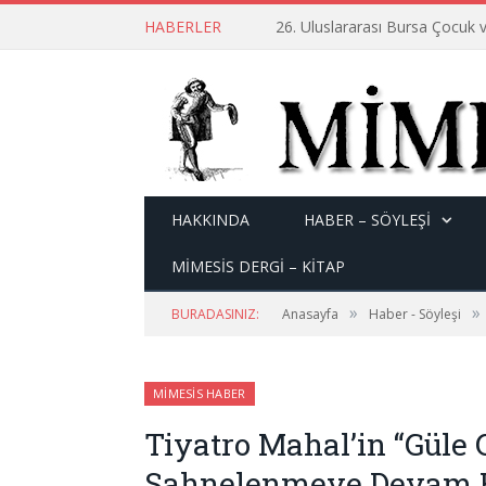
HABERLER
26. Uluslararası Bursa Çocuk v
HAKKINDA
HABER – SÖYLEŞI
MİMESİS DERGİ – KİTAP
»
»
BURADASINIZ:
Anasayfa
Haber - Söyleşi
MIMESIS HABER
Tiyatro Mahal’in “Güle
Sahnelenmeye Devam 