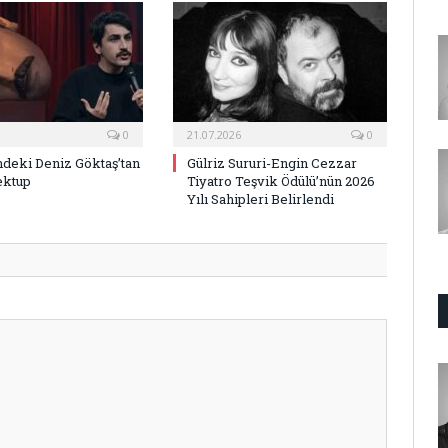
0
21.07.2026
0
deki Deniz Göktaş’tan
Gülriz Sururi-Engin Cezzar
ektup
Tiyatro Teşvik Ödülü’nün 2026
Yılı Sahipleri Belirlendi