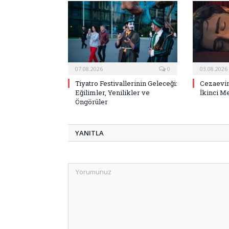
07.08.2026
0
03.08.2026
Tiyatro Festivallerinin Geleceği:
Cezaevin
Eğilimler, Yenilikler ve
İkinci M
Öngörüler
YANITLA