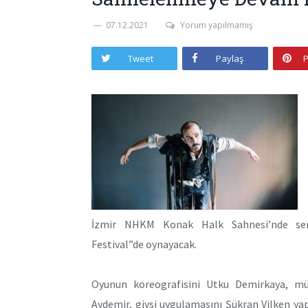
07.12.2021
Yorum yapılmamış
Tweet
Paylaş
P
İzmir NHKM Konak Halk Sahnesi’nde sergi
Festival”de oynayacak.
Oyunun koreografisini Utku Demirkaya, müzi
Aydemir, giysi uygulamasını Şükran Vilken yap