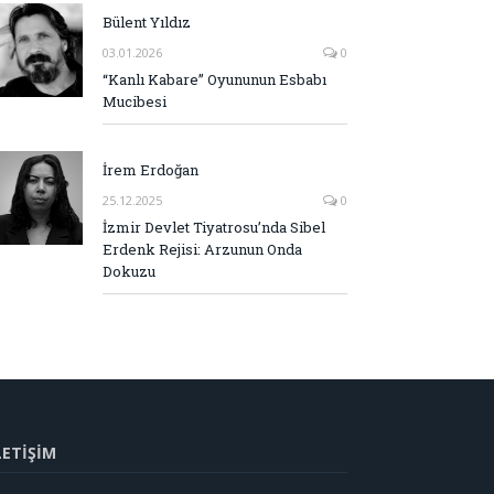
Bülent Yıldız
03.01.2026
0
“Kanlı Kabare” Oyununun Esbabı
Mucibesi
İrem Erdoğan
25.12.2025
0
İzmir Devlet Tiyatrosu’nda Sibel
Erdenk Rejisi: Arzunun Onda
Dokuzu
LETİŞİM