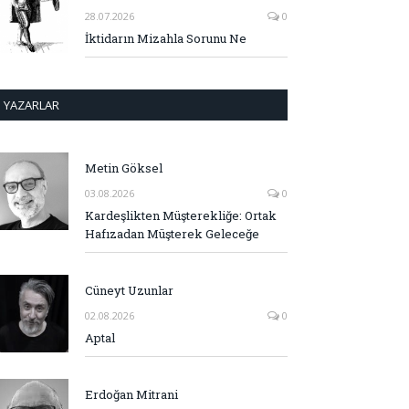
28.07.2026
0
İktidarın Mizahla Sorunu Ne
YAZARLAR
Metin Göksel
03.08.2026
0
Kardeşlikten Müşterekliğe: Ortak
Hafızadan Müşterek Geleceğe
Cüneyt Uzunlar
02.08.2026
0
Aptal
Erdoğan Mitrani