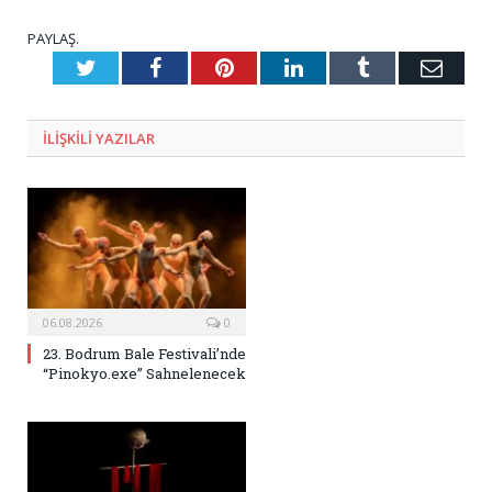
PAYLAŞ.
Twitter
Facebook
Pinterest
LinkedIn
Tumblr
E-
Posta
ILIŞKILI
YAZILAR
06.08.2026
0
23. Bodrum Bale Festivali’nde
“Pinokyo.exe” Sahnelenecek