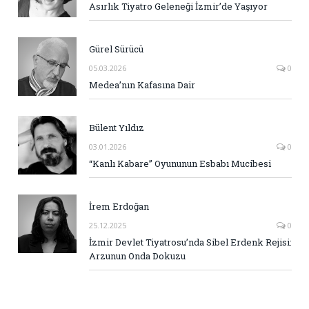
Asırlık Tiyatro Geleneği İzmir’de Yaşıyor
Gürel Sürücü
05.03.2026
0
Medea’nın Kafasına Dair
Bülent Yıldız
03.01.2026
0
“Kanlı Kabare” Oyununun Esbabı Mucibesi
İrem Erdoğan
25.12.2025
0
İzmir Devlet Tiyatrosu’nda Sibel Erdenk Rejisi:
Arzunun Onda Dokuzu