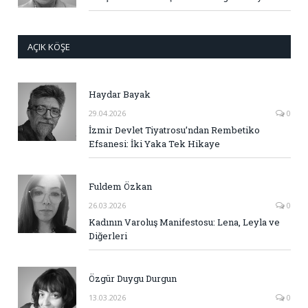
AÇIK KÖŞE
Haydar Bayak
29.04.2026
0
İzmir Devlet Tiyatrosu’ndan Rembetiko
Efsanesi: İki Yaka Tek Hikaye
Fuldem Özkan
26.03.2026
0
Kadının Varoluş Manifestosu: Lena, Leyla ve
Diğerleri
Özgür Duygu Durgun
13.03.2026
0