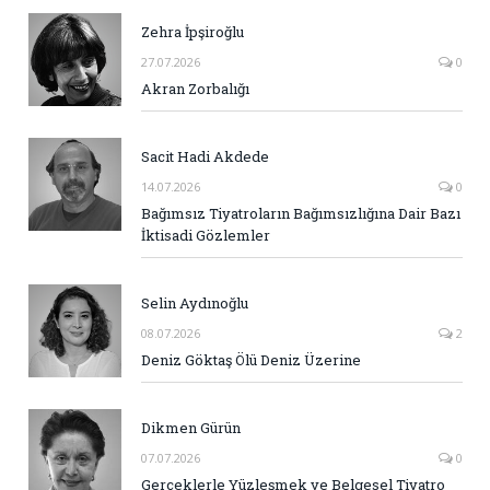
Zehra İpşiroğlu
27.07.2026
0
Akran Zorbalığı
Sacit Hadi Akdede
14.07.2026
0
Bağımsız Tiyatroların Bağımsızlığına Dair Bazı
İktisadi Gözlemler
Selin Aydınoğlu
08.07.2026
2
Deniz Göktaş Ölü Deniz Üzerine
Dikmen Gürün
07.07.2026
0
Gerçeklerle Yüzleşmek ve Belgesel Tiyatro