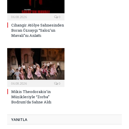
06.08.2026
0
Cihangir Atölye Sahnesinden
Boran Özsaygı “Saloz’un
Mavalı”nı Anlattı
06.08.2026
0
Mikis Theodorakis’in
Müzikleriyle “Zorba”
Bodrum’da Sahne Aldı
YANITLA