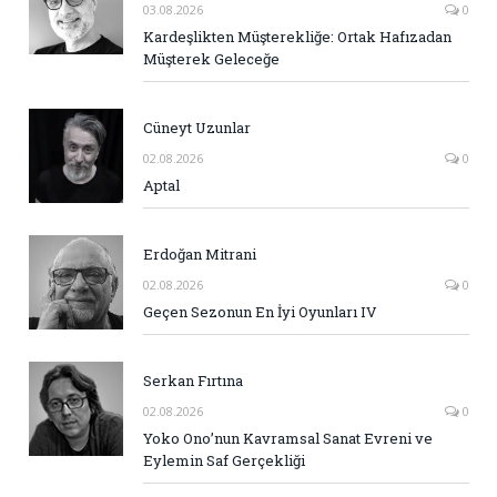
03.08.2026
0
Kardeşlikten Müşterekliğe: Ortak Hafızadan
Müşterek Geleceğe
Cüneyt Uzunlar
02.08.2026
0
Aptal
Erdoğan Mitrani
02.08.2026
0
Geçen Sezonun En İyi Oyunları IV
Serkan Fırtına
02.08.2026
0
Yoko Ono’nun Kavramsal Sanat Evreni ve
Eylemin Saf Gerçekliği