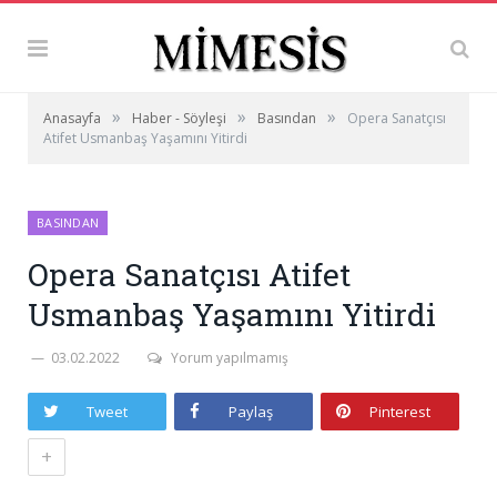
»
»
»
Anasayfa
Haber - Söyleşi
Basından
Opera Sanatçısı
Atifet Usmanbaş Yaşamını Yitirdi
BASINDAN
Opera Sanatçısı Atifet
Usmanbaş Yaşamını Yitirdi
03.02.2022
Yorum yapılmamış
Tweet
Paylaş
Pinterest
+