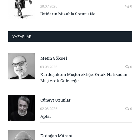
28.07.2026
0
İktidarın Mizahla Sorunu Ne
YAZARLAR
Metin Göksel
03.08.2026
0
Kardeşlikten Müşterekliğe: Ortak Hafızadan
Müşterek Geleceğe
Cüneyt Uzunlar
02.08.2026
0
Aptal
Erdoğan Mitrani