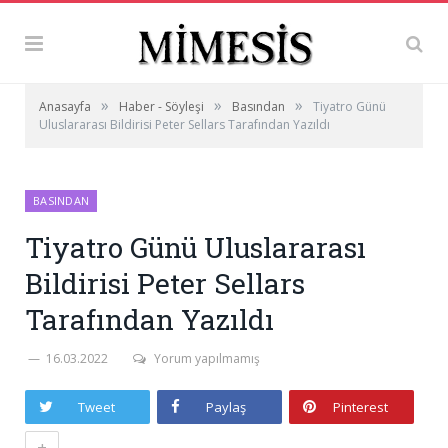
»
»
»
Anasayfa
Haber - Söyleşi
Basından
Tiyatro Günü
Uluslararası Bildirisi Peter Sellars Tarafından Yazıldı
BASINDAN
Tiyatro Günü Uluslararası
Bildirisi Peter Sellars
Tarafından Yazıldı
16.03.2022
Yorum yapılmamış
Tweet
Paylaş
Pinterest
+