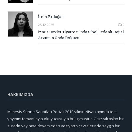
İrem Erdoğan
25.12.2025
0
İzmir Devlet Tiyatrosu’nda Sibel Erdenk Rejisi:
Arzunun Onda Dokuzu
HAKKIMIZDA
Mimesis Sahne Sanatları Portali 2010 yılının Nisan ayında test
yayınını tamamlayıp okuyucusuyla buluşmuştur. Otuz yılı aşkın bir
süredir yayınına devam eden ve tiyatro çevrelerinde saygın bir