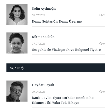
Selin Aydınoğlu
08.07.2026
2
Deniz Göktaş Ölü Deniz Üzerine
Dikmen Gürün
07.07.2026
0
Gerçeklerle Yüzleşmek ve Belgesel Tiyatro
AÇIK KÖŞE
Haydar Bayak
29.04.2026
0
İzmir Devlet Tiyatrosu’ndan Rembetiko
Efsanesi: İki Yaka Tek Hikaye