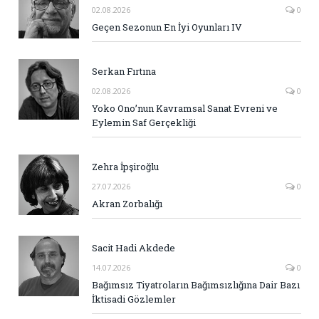
02.08.2026
0
Geçen Sezonun En İyi Oyunları IV
Serkan Fırtına
02.08.2026
0
Yoko Ono’nun Kavramsal Sanat Evreni ve
Eylemin Saf Gerçekliği
Zehra İpşiroğlu
27.07.2026
0
Akran Zorbalığı
Sacit Hadi Akdede
14.07.2026
0
Bağımsız Tiyatroların Bağımsızlığına Dair Bazı
İktisadi Gözlemler