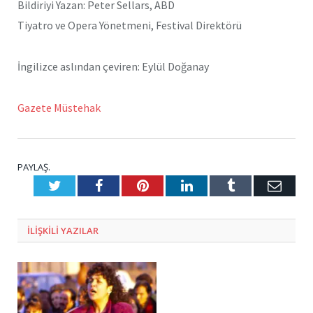
Bildiriyi Yazan: Peter Sellars, ABD
Tiyatro ve Opera Yönetmeni, Festival Direktörü
İngilizce aslından çeviren: Eylül Doğanay
Gazete Müstehak
PAYLAŞ.
Twitter
Facebook
Pinterest
LinkedIn
Tumblr
E-
Posta
ILIŞKILI
YAZILAR