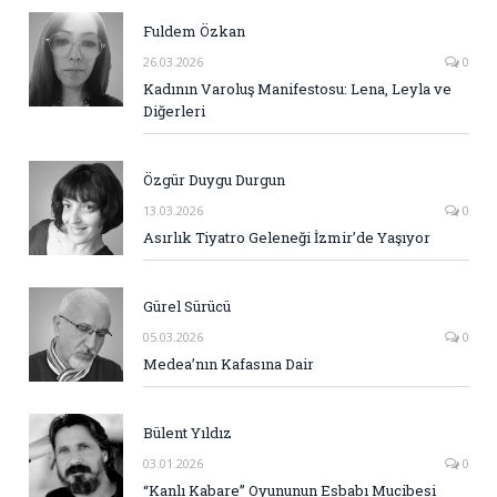
Fuldem Özkan
26.03.2026
0
Kadının Varoluş Manifestosu: Lena, Leyla ve
Diğerleri
Özgür Duygu Durgun
13.03.2026
0
Asırlık Tiyatro Geleneği İzmir’de Yaşıyor
Gürel Sürücü
05.03.2026
0
Medea’nın Kafasına Dair
Bülent Yıldız
03.01.2026
0
“Kanlı Kabare” Oyununun Esbabı Mucibesi