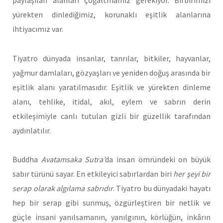
paylaşılan alanları çoğaltmamız gerekiyor. Birbirimizi
yürekten dinlediğimiz, korunaklı eşitlik alanlarına
ihtiyacımız var.
Tiyatro dünyada insanlar, tanrılar, bitkiler, hayvanlar,
yağmur damlaları, gözyaşları ve yeniden doğuş arasında bir
eşitlik alanı yaratılmasıdır. Eşitlik ve yürekten dinleme
alanı, tehlike, itidal, akıl, eylem ve sabrın derin
etkileşimiyle canlı tutulan gizli bir güzellik tarafından
aydınlatılır.
Buddha
Avatamsaka Sutra’
da insan ömründeki on büyük
sabır türünü sayar. En etkileyici sabırlardan biri
her şeyi bir
serap olarak algılama sabrıdır
. Tiyatro bu dünyadaki hayatı
hep bir serap gibi sunmuş, özgürleştiren bir netlik ve
güçle insani yanılsamanın, yanılgının, körlüğün, inkârın