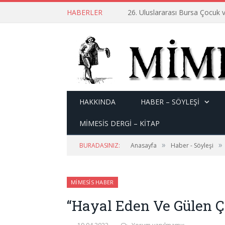
HABERLER
26. Uluslararası Bursa Çocuk v
HAKKINDA
HABER – SÖYLEŞI
MİMESİS DERGİ – KİTAP
»
»
BURADASINIZ:
Anasayfa
Haber - Söyleşi
MIMESIS HABER
“Hayal Eden Ve Gülen Ço