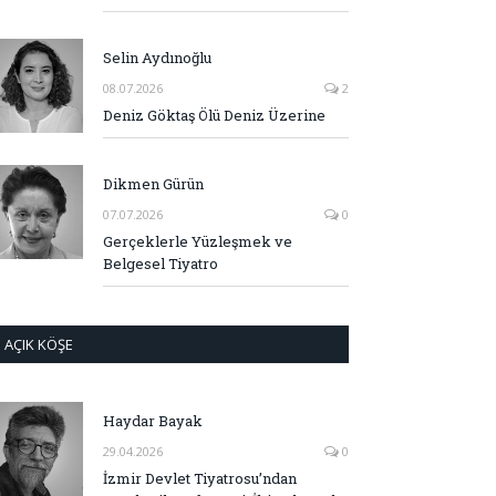
Selin Aydınoğlu
08.07.2026
2
Deniz Göktaş Ölü Deniz Üzerine
Dikmen Gürün
07.07.2026
0
Gerçeklerle Yüzleşmek ve
Belgesel Tiyatro
AÇIK KÖŞE
Haydar Bayak
29.04.2026
0
İzmir Devlet Tiyatrosu’ndan