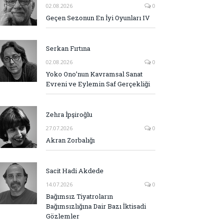
02.08.2026
0
Geçen Sezonun En İyi Oyunları IV
Serkan Fırtına
02.08.2026
0
Yoko Ono’nun Kavramsal Sanat
Evreni ve Eylemin Saf Gerçekliği
Zehra İpşiroğlu
27.07.2026
0
Akran Zorbalığı
Sacit Hadi Akdede
14.07.2026
0
Bağımsız Tiyatroların
Bağımsızlığına Dair Bazı İktisadi
Gözlemler