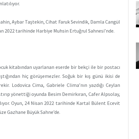
latılıyor.
Şahin, Aybar Taştekin, Cihat Faruk Sevindik, Damla Cangül
isan 2022 tarihinde Harbiye Muhsin Ertuğrul Sahnesi’nde.
ocuk kitabından uyarlanan eserde bir bekçi ile bir postacı
lıştığından hiç görüşemezler. Soğuk bir kış günü ikisi de
rekir. Lodovica Cima, Gabriele Clima’nın yazdığı Ceylan
aştırıp yönettiği oyunda Besim Demirkıran, Cafer Alpsolay,
ıyor. Oyun, 24 Nisan 2022 tarihinde Kartal Bülent Ecevit
Müze Gazhane Büyük Sahne’de.