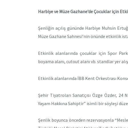
Harbiye ve Müze Gazhane’de Çocuklar için Etkin
Şenliğin açılış gününde Harbiye Muhsin Ertuğ
Müze Gazhane Sahnesi’nin önünde etkinlik ista
Etkinlik alanlarında çocuklar için Spor Par
boyama alanı, cutout alanı vb. standlar yer alıy
Etkinlik alanlarında İBB Kent Orkestrası Konse
Şehir Tiyatroları Sanatçısı Özge Özder, 24 
Yaşam Hakkına Sahiptir” isimli bir söyleşi düze
Şenlik boyunca önceden rezervasyonla “Meslekl