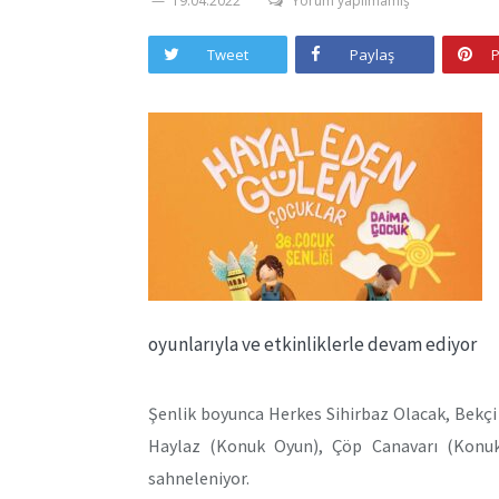
19.04.2022
Yorum yapılmamış
Tweet
Paylaş
P
oyunlarıyla ve etkinliklerle devam ediyor
Şenlik boyunca Herkes Sihirbaz Olacak, Bekçi
Haylaz (Konuk Oyun), Çöp Canavarı (Konuk
sahneleniyor.