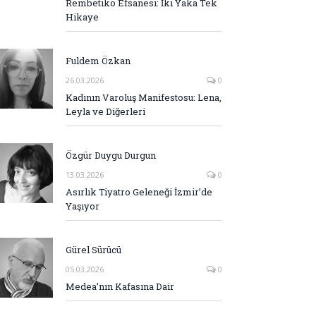
Rembetiko Efsanesi: İki Yaka Tek
Hikaye
Fuldem Özkan
26.03.2026
0
Kadının Varoluş Manifestosu: Lena,
Leyla ve Diğerleri
Özgür Duygu Durgun
13.03.2026
0
Asırlık Tiyatro Geleneği İzmir’de
Yaşıyor
Gürel Sürücü
05.03.2026
0
Medea’nın Kafasına Dair