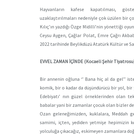
Hayvanların kafese kapatılması, göste
uzaklaştırılmaları nedeniyle çok üzülen bir çoc
Kılıç’ın yazdığı Özge Midilli’nin yönettiği oyu
Ceysu Aygen, Çağlar Polat, Emre Çağrı Akbab
2022 tarihinde Beylikdüzü Atatürk Kültür ve S
EVVEL ZAMAN İÇİNDE (Kocaeli Şehir Tiyatrosu)
Bir annenin oğluna ‘’ Bana hiç al da gel’’ ist
komik, bir o kadar da düşündürücü bir yol, bir
Edebiyatı’ nın güzel örneklerinden olan tek
babalar yani bir zamanlar çocuk olan bizler de
Ozan geleneğimizden, kuklalara, Meddah g
samimi, içten, yediden yetmişe hepimizin ke
yolculuğa çıkacağız, eskimeyen zamanlara doğr