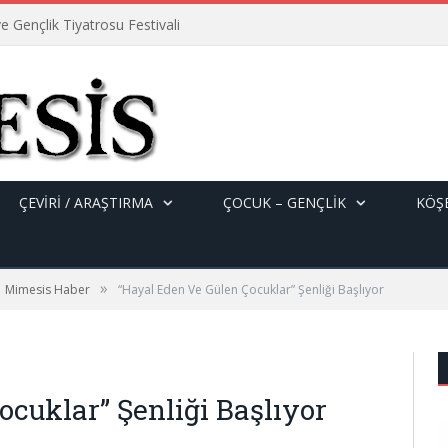
e Gençlik Tiyatrosu Festivali
ÇEVİRİ / ARAŞTIRMA
ÇOCUK – GENÇLIK
KÖŞE
»
Mimesis Haber
“Hayal Eden Ve Gülen Çocuklar” Şenliği Başlıyor
cuklar” Şenliği Başlıyor