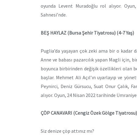
oyunda Levent Muradoğlu rol alıyor. Oyun
Sahnesi’nde.
BEŞ HAYLAZ (Bursa Şehir Tiyatrosu) (4-7 Yaş)
Puglia’da yaşayan çok zeki ama bir o kadar 
Anne ve babası pazarcılık yapan Magli için, bi
boyunca birbirinden değişik özellikleri olan be
başlar. Mehmet Ali Açıl’ın uyarlayıp ve yön
Peynirci, Deniz Gürsucu, Suat Onur Çalık, Far
alıyor. Oyun, 24 Nisan 2022 tarihinde Ümraniye
ÇÖP CANAVARI
(Cengiz Özek Gölge Tiyatrosu
Siz denize çöp attınız mı?