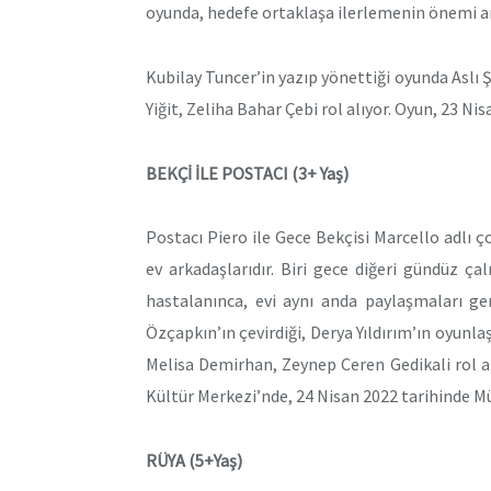
oyunda, hedefe ortaklaşa ilerlemenin önemi an
Kubilay Tuncer’in yazıp yönettiği oyunda Aslı 
Yiğit, Zeliha Bahar Çebi rol alıyor. Oyun, 23 N
BEKÇİ İLE POSTACI (3+ Yaş)
Postacı Piero ile Gece Bekçisi Marcello adlı ç
ev arkadaşlarıdır. Biri gece diğeri gündüz ça
hastalanınca, evi aynı anda paylaşmaları ge
Özçapkın’ın çevirdiği, Derya Yıldırım’ın oyunl
Melisa Demirhan, Zeynep Ceren Gedikali rol al
Kültür Merkezi’nde, 24 Nisan 2022 tarihinde 
RÜYA (5+Yaş)