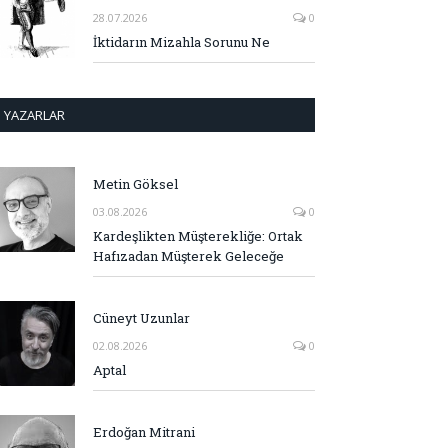
28.07.2026
0
İktidarın Mizahla Sorunu Ne
YAZARLAR
Metin Göksel
03.08.2026
0
Kardeşlikten Müşterekliğe: Ortak
Hafızadan Müşterek Geleceğe
Cüneyt Uzunlar
02.08.2026
0
Aptal
Erdoğan Mitrani