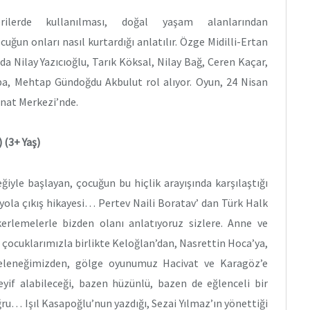
rilerde kullanılması, doğal yaşam alanlarından
uğun onları nasıl kurtardığı anlatılır. Özge Midilli-Ertan
nda Nilay Yazıcıoğlu, Tarık Köksal, Nilay Bağ, Ceren Kaçar,
a, Mehtap Gündoğdu Akbulut rol alıyor. Oyun, 24 Nisan
anat Merkezi’nde.
 (3+ Yaş)
eğiyle başlayan, çocuğun bu hiçlik arayışında karşılaştığı
 yola çıkış hikayesi… Pertev Naili Boratav’ dan Türk Halk
erlemelerle bizden olanı anlatıyoruz sizlere. Anne ve
 çocuklarımızla birlikte Keloğlan’dan, Nasrettin Hoca’ya,
eleneğimizden, gölge oyunumuz Hacivat ve Karagöz’e
yif alabileceği, bazen hüzünlü, bazen de eğlenceli bir
u… Işıl Kasapoğlu’nun yazdığı, Sezai Yılmaz’ın yönettiği