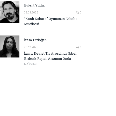
Bülent Yıldız
03.01.2026
0
“Kanlı Kabare” Oyununun Esbabı
Mucibesi
İrem Erdoğan
25.12.2025
0
İzmir Devlet Tiyatrosu’nda Sibel
Erdenk Rejisi: Arzunun Onda
Dokuzu