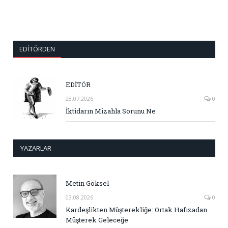
EDITÖRDEN
EDİTÖR
28.07.2026
0
İktidarın Mizahla Sorunu Ne
YAZARLAR
Metin Göksel
03.08.2026
0
Kardeşlikten Müşterekliğe: Ortak Hafızadan
Müşterek Geleceğe