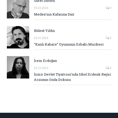
Gürel Sürücü
05.03.2026
0
Medea’nın Kafasına Dair
Bülent Yıldız
03.01.2026
0
“Kanlı Kabare” Oyununun Esbabı Mucibesi
İrem Erdoğan
25.12.2025
0
İzmir Devlet Tiyatrosu’nda Sibel Erdenk Rejisi:
Arzunun Onda Dokuzu