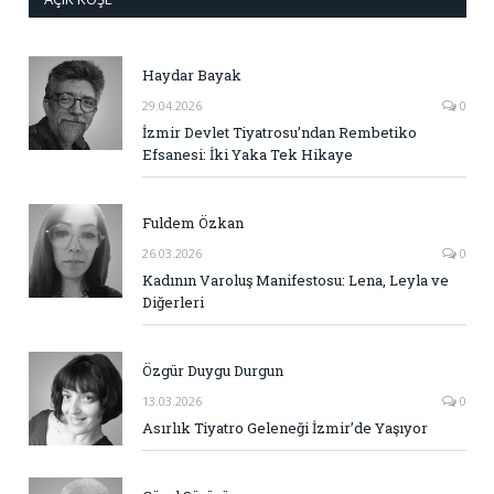
Haydar Bayak
29.04.2026
0
İzmir Devlet Tiyatrosu’ndan Rembetiko
Efsanesi: İki Yaka Tek Hikaye
Fuldem Özkan
26.03.2026
0
Kadının Varoluş Manifestosu: Lena, Leyla ve
Diğerleri
Özgür Duygu Durgun
13.03.2026
0
Asırlık Tiyatro Geleneği İzmir’de Yaşıyor