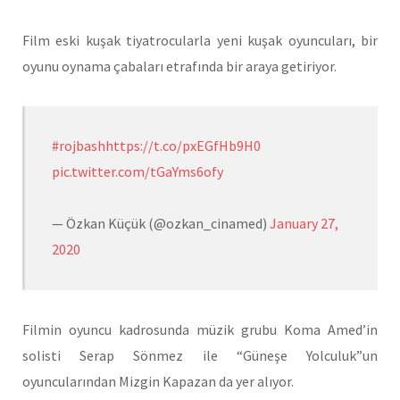
Film eski kuşak tiyatrocularla yeni kuşak oyuncuları, bir
oyunu oynama çabaları etrafında bir araya getiriyor.
#rojbash
https://t.co/pxEGfHb9H0
pic.twitter.com/tGaYms6ofy
— Özkan Küçük (@ozkan_cinamed)
January 27,
2020
Filmin oyuncu kadrosunda müzik grubu Koma Amed’in
solisti Serap Sönmez ile “Güneşe Yolculuk”un
oyuncularından Mizgin Kapazan da yer alıyor.