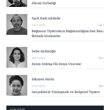
Akran Zorbalığı
Sacit Hadi Akdede
14.07.2026
0
Bağımsız Tiyatroların Bağımsızlığına Dair Bazı
İktisadi Gözlemler
Selin Aydınoğlu
08.07.2026
2
Deniz Göktaş Ölü Deniz Üzerine
Dikmen Gürün
07.07.2026
0
Gerçeklerle Yüzleşmek ve Belgesel Tiyatro
AÇIK KÖŞE