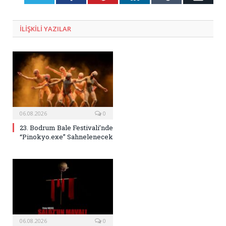
Posta
ILIŞKILI
YAZILAR
06.08.2026
0
23. Bodrum Bale Festivali’nde
“Pinokyo.exe” Sahnelenecek
06.08.2026
0