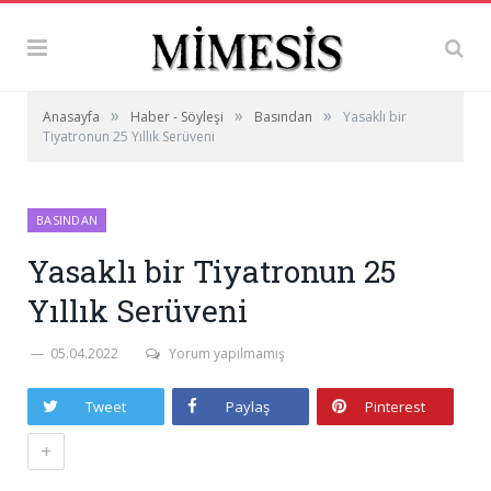
»
»
»
Anasayfa
Haber - Söyleşi
Basından
Yasaklı bir
Tiyatronun 25 Yıllık Serüveni
BASINDAN
Yasaklı bir Tiyatronun 25
Yıllık Serüveni
05.04.2022
Yorum yapılmamış
Tweet
Paylaş
Pinterest
+