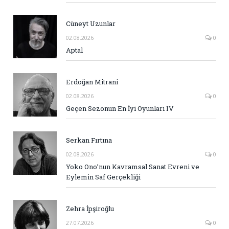
Cüneyt Uzunlar
02.08.2026
0
Aptal
Erdoğan Mitrani
02.08.2026
0
Geçen Sezonun En İyi Oyunları IV
Serkan Fırtına
02.08.2026
0
Yoko Ono’nun Kavramsal Sanat Evreni ve
Eylemin Saf Gerçekliği
Zehra İpşiroğlu
27.07.2026
0