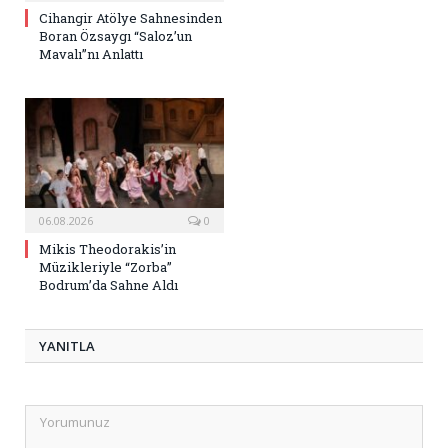
Cihangir Atölye Sahnesinden
Boran Özsaygı “Saloz’un
Mavalı”nı Anlattı
06.08.2026
0
Mikis Theodorakis’in
Müzikleriyle “Zorba”
Bodrum’da Sahne Aldı
YANITLA