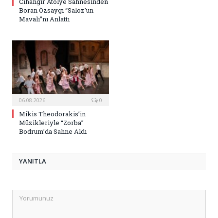
Cihangir Atölye Sahnesinden
Boran Özsaygı “Saloz’un
Mavalı”nı Anlattı
06.08.2026
0
Mikis Theodorakis’in
Müzikleriyle “Zorba”
Bodrum’da Sahne Aldı
YANITLA