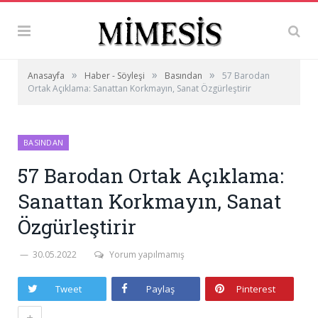
»
»
»
Anasayfa
Haber - Söyleşi
Basından
57 Barodan
Ortak Açıklama: Sanattan Korkmayın, Sanat Özgürleştirir
BASINDAN
57 Barodan Ortak Açıklama:
Sanattan Korkmayın, Sanat
Özgürleştirir
30.05.2022
Yorum yapılmamış
Tweet
Paylaş
Pinterest
+