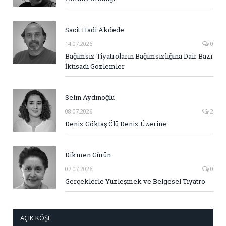
Sacit Hadi Akdede
14.07.2026
0
Bağımsız Tiyatroların Bağımsızlığına Dair Bazı
İktisadi Gözlemler
Selin Aydınoğlu
08.07.2026
2
Deniz Göktaş Ölü Deniz Üzerine
Dikmen Gürün
07.07.2026
0
Gerçeklerle Yüzleşmek ve Belgesel Tiyatro
AÇIK KÖŞE