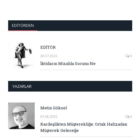
EDITÖRDEN
EDİTÖR
28.07.2026
0
İktidarın Mizahla Sorunu Ne
YAZARLAR
Metin Göksel
03.08.2026
0
Kardeşlikten Müşterekliğe: Ortak Hafızadan
Müşterek Geleceğe