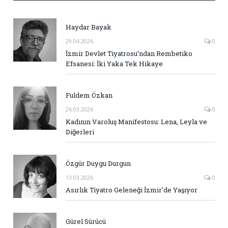
Haydar Bayak
29.04.2026
0
İzmir Devlet Tiyatrosu’ndan Rembetiko
Efsanesi: İki Yaka Tek Hikaye
Fuldem Özkan
26.03.2026
0
Kadının Varoluş Manifestosu: Lena, Leyla ve
Diğerleri
Özgür Duygu Durgun
13.03.2026
0
Asırlık Tiyatro Geleneği İzmir’de Yaşıyor
Gürel Sürücü