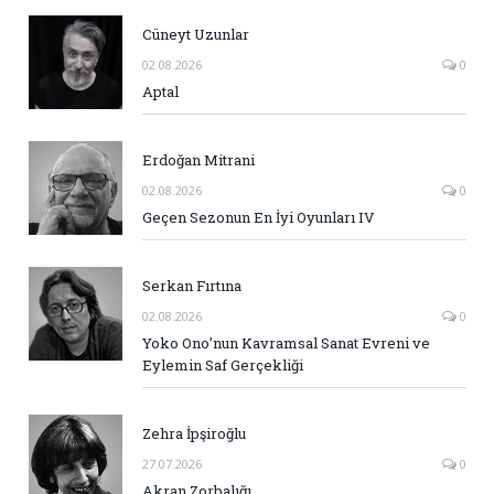
Cüneyt Uzunlar
02.08.2026
0
Aptal
Erdoğan Mitrani
02.08.2026
0
Geçen Sezonun En İyi Oyunları IV
Serkan Fırtına
02.08.2026
0
Yoko Ono’nun Kavramsal Sanat Evreni ve
Eylemin Saf Gerçekliği
Zehra İpşiroğlu
27.07.2026
0
Akran Zorbalığı