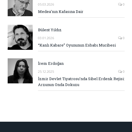
05.03.2026
0
Medea’nın Kafasına Dair
Bülent Yıldız
03.01.2026
0
“Kanlı Kabare” Oyununun Esbabı Mucibesi
İrem Erdoğan
25.12.2025
0
İzmir Devlet Tiyatrosu’nda Sibel Erdenk Rejisi:
Arzunun Onda Dokuzu