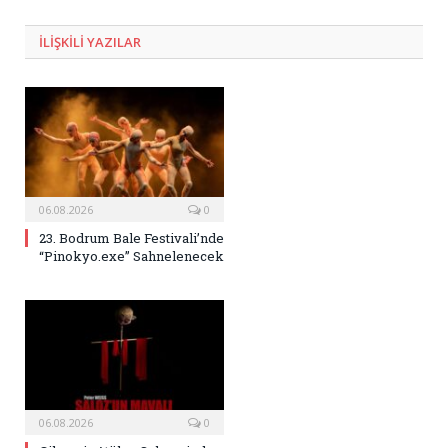
Posta
ILIŞKILI
YAZILAR
06.08.2026
0
23. Bodrum Bale Festivali’nde
“Pinokyo.exe” Sahnelenecek
06.08.2026
0