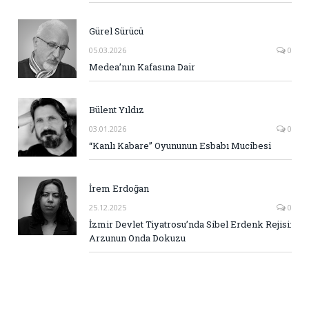
Gürel Sürücü
05.03.2026
0
Medea’nın Kafasına Dair
Bülent Yıldız
03.01.2026
0
“Kanlı Kabare” Oyununun Esbabı Mucibesi
İrem Erdoğan
25.12.2025
0
İzmir Devlet Tiyatrosu’nda Sibel Erdenk Rejisi:
Arzunun Onda Dokuzu