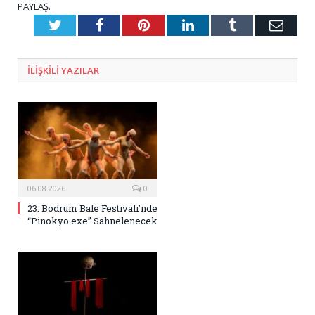
PAYLAŞ.
Twitter
Facebook
Pinterest
LinkedIn
Tumblr
E-
Posta
ILIŞKILI
YAZILAR
06.08.2026
0
23. Bodrum Bale Festivali’nde
“Pinokyo.exe” Sahnelenecek