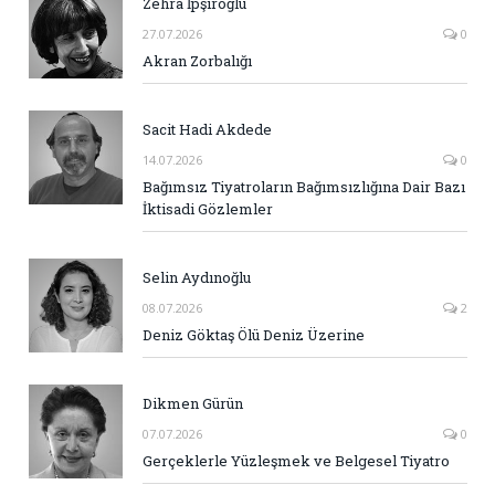
Zehra İpşiroğlu
27.07.2026
0
Akran Zorbalığı
Sacit Hadi Akdede
14.07.2026
0
Bağımsız Tiyatroların Bağımsızlığına Dair Bazı
İktisadi Gözlemler
Selin Aydınoğlu
08.07.2026
2
Deniz Göktaş Ölü Deniz Üzerine
Dikmen Gürün
07.07.2026
0
Gerçeklerle Yüzleşmek ve Belgesel Tiyatro