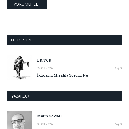
EDITÖRDEN
EDİTÖR
28.07.2026
0
İktidarın Mizahla Sorunu Ne
YAZARLAR
Metin Göksel
03.08.2026
0