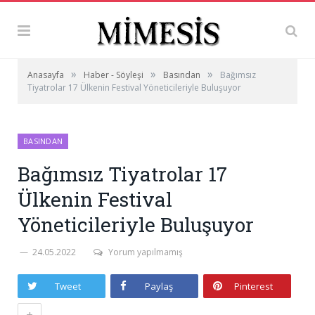
»
»
»
Anasayfa
Haber - Söyleşi
Basından
Bağımsız
Tiyatrolar 17 Ülkenin Festival Yöneticileriyle Buluşuyor
BASINDAN
Bağımsız Tiyatrolar 17
Ülkenin Festival
Yöneticileriyle Buluşuyor
24.05.2022
Yorum yapılmamış
Tweet
Paylaş
Pinterest
+