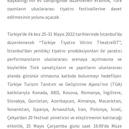
Başkanlığı’nın ev sahipliğinde düzenlenen etkinlik, Türk
oyunların uluslararası tiyatro festivallerine davet
edilmesinin yolunu açacak.
Türkiye’de ilk kez 25-31 Mayıs 2022 tarihlerinde İstanbul’da
düzenlenecek “Türkiye Tiyatro Vitrini TheatreİST”,
İstanbul’dan yenilikçi tiyatro prodüksiyonları ile yaratıcı
performansların uluslararası arenaya açılmasına ve
böylelikle Türk sanatçıların ve yapıtların uluslararası
alanda görünür olmasına katkıda bulunmayı hedefliyor.
Türkiye Turizm Tanıtım ve Geliştirme Ajansı’nın (TGA)
katkılarıyla Kanada, ABD, Kosova, Romanya, İngiltere,
Slovakya, Gürcistan, Azerbaycan, Almanya, Macaristan,
Yunanistan, İspanya, Arnavutluk, İran, Polonya, İsrail,
Çekya’dan 20 festival yöneticisi ve eleştirmenin katılacağı
etkinlik, 25 Mayıs Çarşamba günü saat 16:00’da Müze