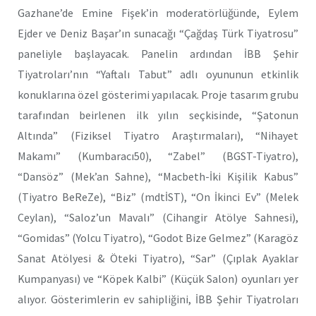
Gazhane’de Emine Fişek’in moderatörlüğünde, Eylem
Ejder ve Deniz Başar’ın sunacağı “Çağdaş Türk Tiyatrosu”
paneliyle başlayacak. Panelin ardından İBB Şehir
Tiyatroları’nın “Yaftalı Tabut” adlı oyununun etkinlik
konuklarına özel gösterimi yapılacak. Proje tasarım grubu
tarafından beirlenen ilk yılın seçkisinde, “Şatonun
Altında” (Fiziksel Tiyatro Araştırmaları), “Nihayet
Makamı” (Kumbaracı50), “Zabel” (BGST-Tiyatro),
“Dansöz” (Mek’an Sahne), “Macbeth-İki Kişilik Kabus”
(Tiyatro BeReZe), “Biz” (mdtİST), “On İkinci Ev” (Melek
Ceylan), “Saloz’un Mavalı” (Cihangir Atölye Sahnesi),
“Gomidas” (Yolcu Tiyatro), “Godot Bize Gelmez” (Karagöz
Sanat Atölyesi & Öteki Tiyatro), “Sar” (Çıplak Ayaklar
Kumpanyası) ve “Köpek Kalbi” (Küçük Salon) oyunları yer
alıyor. Gösterimlerin ev sahipliğini, İBB Şehir Tiyatroları