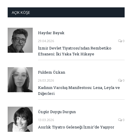
AÇIK KÖŞE
Haydar Bayak
29.04.2026
0
İzmir Devlet Tiyatrosu’ndan Rembetiko
Efsanesi: İki Yaka Tek Hikaye
Fuldem Özkan
26.03.2026
0
Kadının Varoluş Manifestosu: Lena, Leyla ve
Diğerleri
Özgür Duygu Durgun
13.03.2026
0
Asırlık Tiyatro Geleneği İzmir’de Yaşıyor