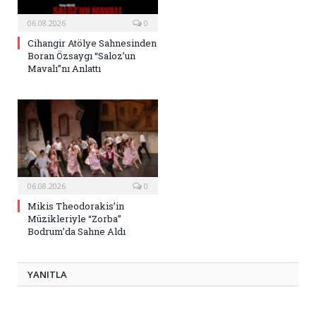
06.08.2026
0
Cihangir Atölye Sahnesinden
Boran Özsaygı “Saloz’un
Mavalı”nı Anlattı
06.08.2026
0
Mikis Theodorakis’in
Müzikleriyle “Zorba”
Bodrum’da Sahne Aldı
YANITLA