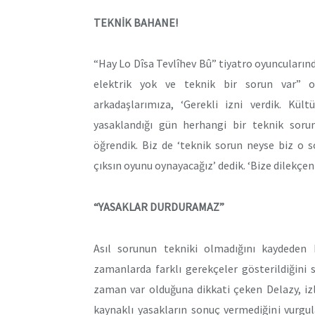
TEKNİK BAHANE!
“Hay Lo Dîsa Tevlîhev Bû” tiyatro oyuncuların
elektrik yok ve teknik bir sorun var” o
arkadaşlarımıza, ‘Gerekli izni verdik. Kül
yasaklandığı gün herhangi bir teknik soru
öğrendik. Biz de ‘teknik sorun neyse biz o 
çıksın oyunu oynayacağız’ dedik. ‘Bize dilekçeni
“YASAKLAR DURDURAMAZ”
Asıl sorunun tekniki olmadığını kaydeden 
zamanlarda farklı gerekçeler gösterildiğini 
zaman var olduğuna dikkati çeken Delazy, iz
kaynaklı yasakların sonuç vermediğini vurgula