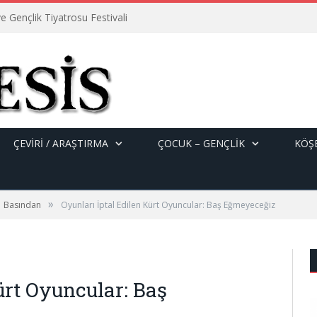
e Gençlik Tiyatrosu Festivali
ÇEVİRİ / ARAŞTIRMA
ÇOCUK – GENÇLIK
KÖŞE
»
Basından
Oyunları İptal Edilen Kürt Oyuncular: Baş Eğmeyeceğiz
ürt Oyuncular: Baş