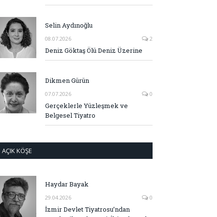
Selin Aydınoğlu
08.07.2026
2
Deniz Göktaş Ölü Deniz Üzerine
Dikmen Gürün
07.07.2026
0
Gerçeklerle Yüzleşmek ve
Belgesel Tiyatro
AÇIK KÖŞE
Haydar Bayak
29.04.2026
0
İzmir Devlet Tiyatrosu’ndan