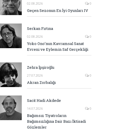
02.08.2026
0
Geçen Sezonun En İyi Oyunları IV
Serkan Fırtına
02.08.2026
0
Yoko Ono’nun Kavramsal Sanat
Evreni ve Eylemin Saf Gerçekliği
Zehra İpşiroğlu
27.07.2026
0
Akran Zorbalığı
Sacit Hadi Akdede
14.07.2026
0
Bağımsız Tiyatroların
Bağımsızlığına Dair Bazı İktisadi
Gözlemler