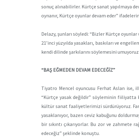
sonuç alınabilirler. Kürtçe sanat yapılmaya 
oynanır, Kürtçe oyunlar devam eder” ifadelerini
Delazy, şunları söyledi: “Bizler Kürtçe oyunla
21’inci yüzyılda yasakları, baskıları ve engell
kendi dilinde şarkılarını söylemesini umuyoruz
“BAŞ EĞMEDEN DEVAM EDECEĞİZ”
Tiyatro Mencel oyuncusu Ferhat Aslan ise, ilk
“Kürtçe yasak değildir” söyleminin fiiliyatta 
kültür sanat faaliyetlerimizi sürdürüyoruz. 
yasaklanıyor, bazen ceviz kabuğunu doldurmay
bir sıkıntı çıkarıyorlar. Bu zor ve zahmete
edeceğiz” şeklinde konuştu.