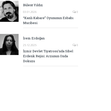
Bülent Yıldız
03.01.2026
0
“Kanlı Kabare” Oyununun Esbabı
Mucibesi
İrem Erdoğan
25.12.2025
0
İzmir Devlet Tiyatrosu’nda Sibel
Erdenk Rejisi: Arzunun Onda
Dokuzu