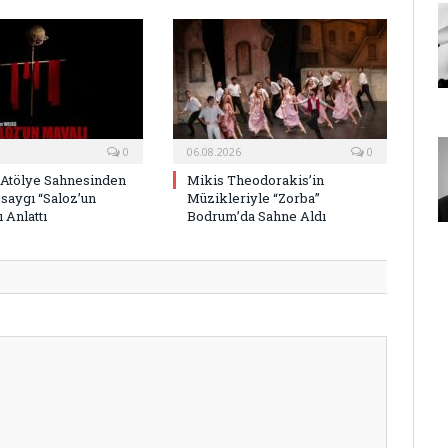
0
06.08.2026
0
 Atölye Sahnesinden
Mikis Theodorakis’in
saygı “Saloz’un
Müzikleriyle “Zorba”
 Anlattı
Bodrum’da Sahne Aldı