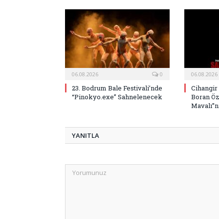
06.08.2026
0
06.08.2026
23. Bodrum Bale Festivali’nde
Cihangir
“Pinokyo.exe” Sahnelenecek
Boran Öz
Mavalı”nı
YANITLA