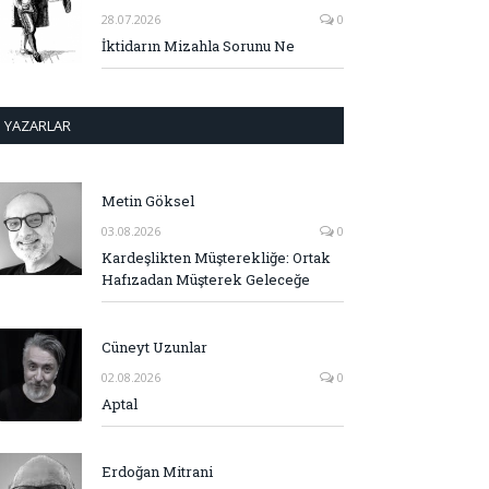
28.07.2026
0
İktidarın Mizahla Sorunu Ne
YAZARLAR
Metin Göksel
03.08.2026
0
Kardeşlikten Müşterekliğe: Ortak
Hafızadan Müşterek Geleceğe
Cüneyt Uzunlar
02.08.2026
0
Aptal
Erdoğan Mitrani