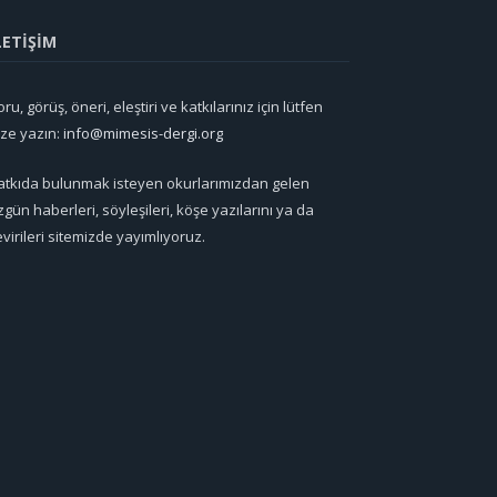
LETİŞİM
ru, görüş, öneri, eleştiri ve katkılarınız için lütfen
ize yazın:
info@mimesis-dergi.org
atkıda bulunmak isteyen okurlarımızdan gelen
zgün haberleri, söyleşileri, köşe yazılarını ya da
evirileri sitemizde yayımlıyoruz.