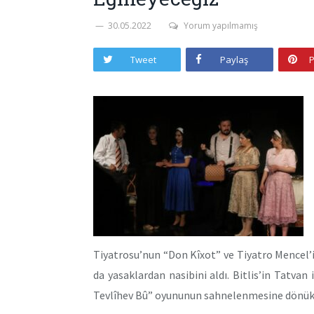
30.05.2022
Yorum yapılmamış
Tweet
Paylaş
P
Tiyatrosu’nun “Don Kîxot” ve Tiyatro Mencel’in
da yasaklardan nasibini aldı. Bitlis’in Tatva
Tevlîhev Bû” oyununun sahnelenmesine dönük 