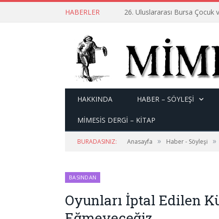
HABERLER
26. Uluslararası Bursa Çocuk v
HAKKINDA
HABER – SÖYLEŞI
MİMESİS DERGİ – KİTAP
»
»
BURADASINIZ:
Anasayfa
Haber - Söyleşi
BASINDAN
Oyunları İptal Edilen K
Eğmeyeceğiz