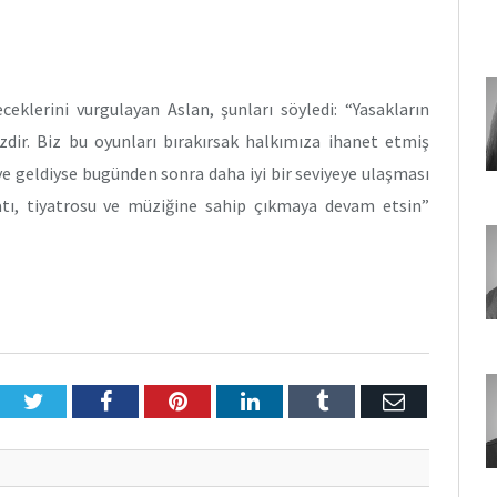
eklerini vurgulayan Aslan, şunları söyledi: “Yasakların
r. Biz bu oyunları bırakırsak halkımıza ihanet etmiş
eye geldiyse bugünden sonra daha iyi bir seviyeye ulaşması
natı, tiyatrosu ve müziğine sahip çıkmaya devam etsin”
Twitter
Facebook
Pinterest
LinkedIn
Tumblr
E-
Posta