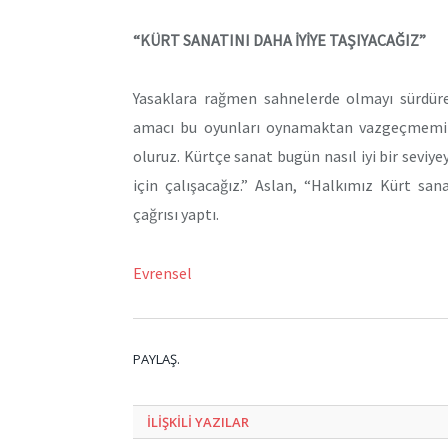
“KÜRT SANATINI DAHA İYİYE TAŞIYACAĞIZ”
Yasaklara rağmen sahnelerde olmayı sürdürec
amacı bu oyunları oynamaktan vazgeçmemizdi
oluruz. Kürtçe sanat bugün nasıl iyi bir seviy
için çalışacağız.” Aslan, “Halkımız Kürt sa
çağrısı yaptı.
Evrensel
PAYLAŞ.
ILIŞKILI
YAZILAR