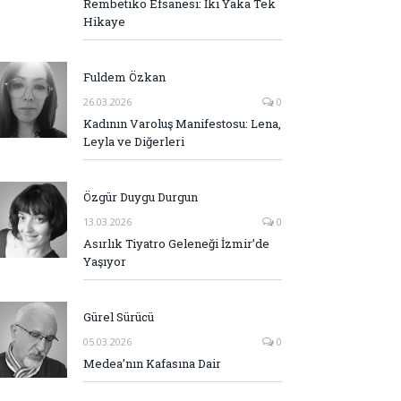
Rembetiko Efsanesi: İki Yaka Tek
Hikaye
Fuldem Özkan
26.03.2026
0
Kadının Varoluş Manifestosu: Lena,
Leyla ve Diğerleri
Özgür Duygu Durgun
13.03.2026
0
Asırlık Tiyatro Geleneği İzmir’de
Yaşıyor
Gürel Sürücü
05.03.2026
0
Medea’nın Kafasına Dair