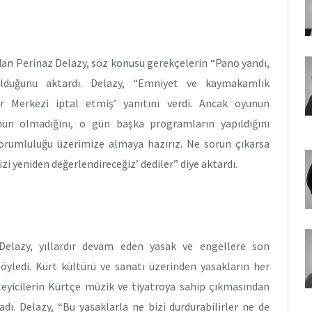
dan Perinaz Delazy, söz konusu gerekçelerin “Pano yandı,
lduğunu aktardı. Delazy, “Emniyet ve kaymakamlık
tür Merkezi iptal etmiş’ yanıtını verdi. Ancak oyunun
nun olmadığını, o gün başka programların yapıldığını
sorumluluğu üzerimize almaya hazırız. Ne sorun çıkarsa
zi yeniden değerlendireceğiz’ dediler” diye aktardı.
Delazy, yıllardır devam eden yasak ve engellere son
söyledi. Kürt kültürü ve sanatı üzerinden yasakların her
leyicilerin Kürtçe müzik ve tiyatroya sahip çıkmasından
dı. Delazy, “Bu yasaklarla ne bizi durdurabilirler ne de