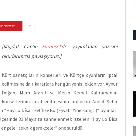
+
interest
[Müjdat Can’ın
Evrensel
’de yayımlanan yazısını
okurlarımızla paylaşıyoruz.]
Kürt sanatçıların konserleri ve Kürtçe oyunların iptal
edilmesine dair kararlara her gün yenisi ekleniyor. Aynur
Doğan, Mem Ararat ve Metin Kemal Kahraman’ın
konserlerinin iptal edilmesinin ardından Amed Şehir
 “Hay Lo Dîsa Tevlîhev Bû (Eyvah! Yine karıştı)” oyunları
n ilçesinde 31 Mayıs’ta sahnelenmek istenen “Hay Lo Dîsa
engele “teknik gerekçeler” öne sürüldü.