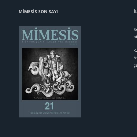
MİMESİS SON SAYI
İ
So
b
K
ö
ç