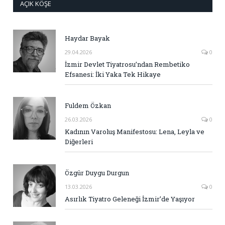
AÇIK KÖŞE
Haydar Bayak
29.04.2026
0
İzmir Devlet Tiyatrosu’ndan Rembetiko
Efsanesi: İki Yaka Tek Hikaye
Fuldem Özkan
26.03.2026
0
Kadının Varoluş Manifestosu: Lena, Leyla ve
Diğerleri
Özgür Duygu Durgun
13.03.2026
0
Asırlık Tiyatro Geleneği İzmir’de Yaşıyor