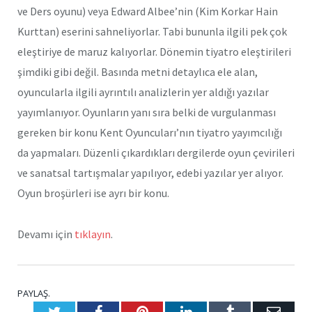
ve Ders oyunu) veya Edward Albee’nin (Kim Korkar Hain
Kurttan) eserini sahneliyorlar. Tabi bununla ilgili pek çok
eleştiriye de maruz kalıyorlar. Dönemin tiyatro eleştirileri
şimdiki gibi değil. Basında metni detaylıca ele alan,
oyuncularla ilgili ayrıntılı analizlerin yer aldığı yazılar
yayımlanıyor. Oyunların yanı sıra belki de vurgulanması
gereken bir konu Kent Oyuncuları’nın tiyatro yayımcılığı
da yapmaları. Düzenli çıkardıkları dergilerde oyun çevirileri
ve sanatsal tartışmalar yapılıyor, edebi yazılar yer alıyor.
Oyun broşürleri ise ayrı bir konu.
Devamı için
tıklayın
.
PAYLAŞ.
Twitter
Facebook
Pinterest
LinkedIn
Tumblr
E-