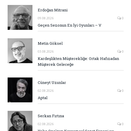
Erdoğan Mitrani
09.08.2026
0
Geçen Sezonun En İyi Oyunları – V
Metin Göksel
03.08.2026
0
Kardeşlikten Müşterekliğe: Ortak Hafızadan
Müşterek Geleceğe
Cüneyt Uzunlar
02.08.2026
0
Aptal
Serkan Fırtına
02.08.2026
0
Yoko Ono’nun Kavramsal Sanat Evreni ve