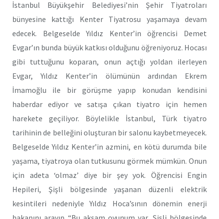
İstanbul Büyükşehir Belediyesi’nin Şehir Tiyatroları
bünyesine kattığı Kenter Tiyatrosu yaşamaya devam
edecek. Belgeselde Yıldız Kenter’in öğrencisi Demet
Evgar’ın bunda büyük katkısı olduğunu öğreniyoruz. Hocası
gibi tuttuğunu koparan, onun açtığı yoldan ilerleyen
Evgar, Yıldız Kenter’in ölümünün ardından Ekrem
İmamoğlu ile bir görüşme yapıp konudan kendisini
haberdar ediyor ve satışa çıkan tiyatro için hemen
harekete geçiliyor. Böylelikle İstanbul, Türk tiyatro
tarihinin de belleğini oluşturan bir salonu kaybetmeyecek.
Belgeselde Yıldız Kenter’in azmini, en kötü durumda bile
yaşama, tiyatroya olan tutkusunu görmek mümkün. Onun
için adeta ‘olmaz’ diye bir şey yok. Öğrencisi Engin
Hepileri, Şişli bölgesinde yaşanan düzenli elektrik
kesintileri nedeniyle Yıldız Hoca’sının dönemin enerji
bakanını arayıp “Bu akşam oyunum var. Şişli bölgesinde