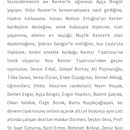
Seslendirmesini ise Kenter’in öğrencisi Ayça Bingöl
yapıyor. Yıldız Kenter’in konservatuvara nasıl girdiğine,
tiyatro tutkusuna, hocası Muhsin Ertuğrul’un Kenter
kardeşlere desteğine, anne babasıyla ilişkisine, özel
yaşamına, ailenin en küçüğü Müşfik Kenter’e olan
düşkünlüğüne, Şükran Güngör’le evliliğine, kızı Leyla’yla
ilişkisine, binbir emekle kurduğu Kenter Tiyatrosu’na
tanık oluyoruz. Yolu Kenter Tiyatrosu’ndan geçen
oyuncular; Genco Erkal, Göksel Kortay, Ali Poyrazoğlu,
Tilbe Saran, Sema Özcan, Erdal Özyağcılar, Demet Akbağ,
öğrencileri; (Yıldız Hoca’nın canikoları) Yeşim Koçak,
Demet Evgar, Ayça Bingöl, Engin Hepileri, Bülent Şakrak,
Okan Yalabık, Özge Borak, Bartu Küçükçağlayan, bir
dönem tiyatrosunu onlara açarak altı yıl boyunca aynı çatı
altında çalışan dostları Haldun Dormen, Seçkin Selvi, Prof.
Dr. Suat Özturna, Yücel Erten, Mehmet Birkiye, Deniz Yüce