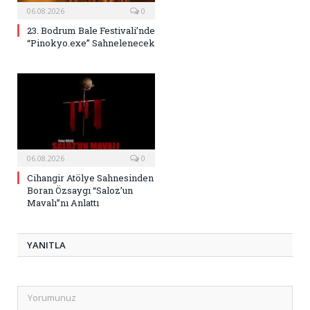
06.08.2026
0
23. Bodrum Bale Festivali’nde
“Pinokyo.exe” Sahnelenecek
06.08.2026
0
Cihangir Atölye Sahnesinden
Boran Özsaygı “Saloz’un
Mavalı”nı Anlattı
YANITLA