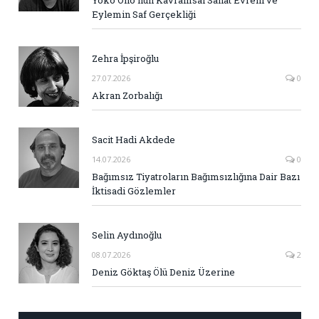
Eylemin Saf Gerçekliği
Zehra İpşiroğlu
27.07.2026
0
Akran Zorbalığı
Sacit Hadi Akdede
14.07.2026
0
Bağımsız Tiyatroların Bağımsızlığına Dair Bazı
İktisadi Gözlemler
Selin Aydınoğlu
08.07.2026
2
Deniz Göktaş Ölü Deniz Üzerine