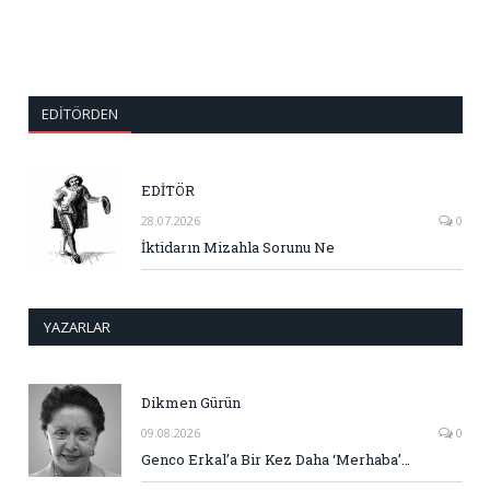
EDITÖRDEN
EDİTÖR
28.07.2026
0
İktidarın Mizahla Sorunu Ne
YAZARLAR
Dikmen Gürün
09.08.2026
0
Genco Erkal’a Bir Kez Daha ‘Merhaba’…