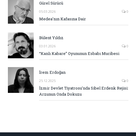
Gürel Sürücü
05.03.2026
0
Medea’nın Kafasına Dair
Bülent Yıldız
03.01.2026
0
“Kanlı Kabare” Oyununun Esbabı Mucibesi
İrem Erdoğan
25.12.2025
0
İzmir Devlet Tiyatrosu’nda Sibel Erdenk Rejisi:
Arzunun Onda Dokuzu