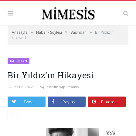
»
»
»
Anasayfa
Haber - Söyleşi
Basından
Bir Yıldız’ın
Hikayesi
BASINDAN
Bir Yıldız’ın Hikayesi
23.06.2022
Yorum yapılmamış
Tweet
Paylaş
Pinterest
+
(Eda