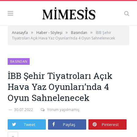
»
»
»
Anasayfa
Haber - Söyleşi
Basından
İBB Şehir
Tiyatroları Açık Hava Yaz Oyunları’nda 4 Oyun Sahnelenecek
BASINDAN
İBB Şehir Tiyatroları Açık
Hava Yaz Oyunları’nda 4
Oyun Sahnelenecek
30.07.2022
Yorum yapılmamış
Tweet
Paylaş
Pinterest
+