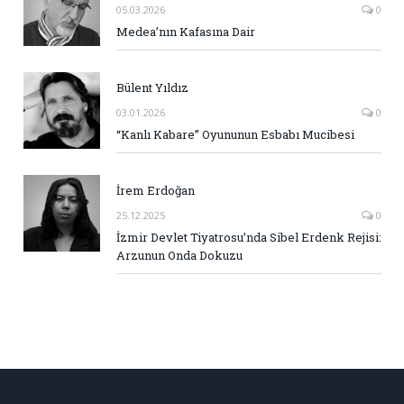
05.03.2026
0
Medea’nın Kafasına Dair
Bülent Yıldız
03.01.2026
0
“Kanlı Kabare” Oyununun Esbabı Mucibesi
İrem Erdoğan
25.12.2025
0
İzmir Devlet Tiyatrosu’nda Sibel Erdenk Rejisi:
Arzunun Onda Dokuzu