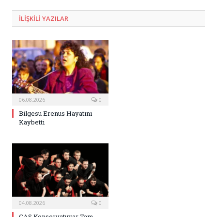
Posta
ILIŞKILI
YAZILAR
06.08.2026
0
Bilgesu Erenus Hayatını
Kaybetti
04.08.2026
0
CAS Konservatuvar Tam