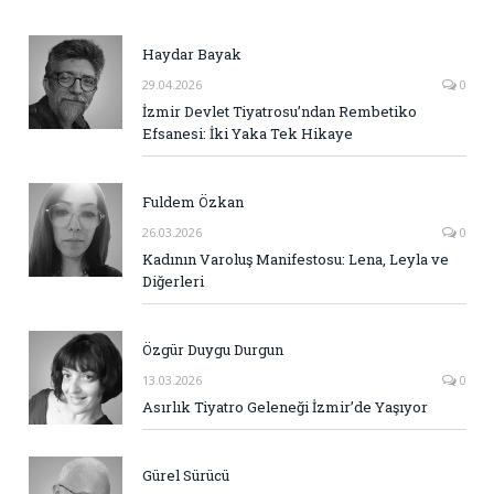
Haydar Bayak
29.04.2026
0
İzmir Devlet Tiyatrosu’ndan Rembetiko
Efsanesi: İki Yaka Tek Hikaye
Fuldem Özkan
26.03.2026
0
Kadının Varoluş Manifestosu: Lena, Leyla ve
Diğerleri
Özgür Duygu Durgun
13.03.2026
0
Asırlık Tiyatro Geleneği İzmir’de Yaşıyor
Gürel Sürücü