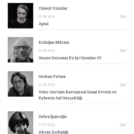
Cüneyt Uzunlar
02.08.2026
0
Aptal
Erdoğan Mitrani
02.08.2026
0
Geçen Sezonun En İyi Oyunları IV
Serkan Fırtına
02.08.2026
0
Yoko Ono’nun Kavramsal Sanat Evreni ve
Eylemin Saf Gerçekliği
Zehra İpşiroğlu
27.07.2026
0
Akran Zorbalığı