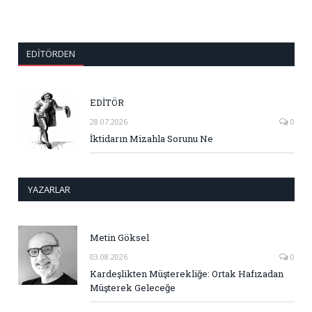
EDITÖRDEN
EDİTÖR
28.07.2026
0
İktidarın Mizahla Sorunu Ne
YAZARLAR
Metin Göksel
03.08.2026
0
Kardeşlikten Müşterekliğe: Ortak Hafızadan
Müşterek Geleceğe