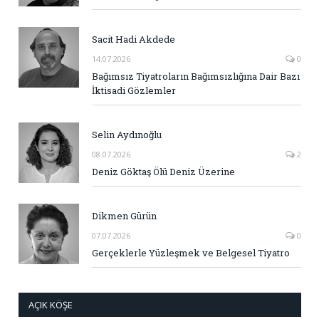
Sacit Hadi Akdede
14.07.2026
0
Bağımsız Tiyatroların Bağımsızlığına Dair Bazı
İktisadi Gözlemler
Selin Aydınoğlu
08.07.2026
2
Deniz Göktaş Ölü Deniz Üzerine
Dikmen Gürün
07.07.2026
0
Gerçeklerle Yüzleşmek ve Belgesel Tiyatro
AÇIK KÖŞE