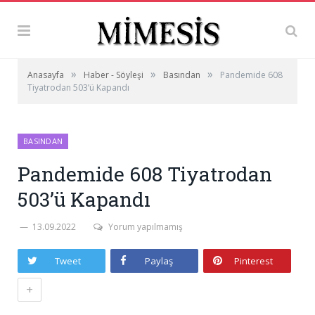
»
»
»
Anasayfa
Haber - Söyleşi
Basından
Pandemide 608
Tiyatrodan 503’ü Kapandı
BASINDAN
Pandemide 608 Tiyatrodan
503’ü Kapandı
13.09.2022
Yorum yapılmamış
Tweet
Paylaş
Pinterest
+