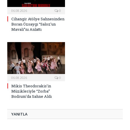
06.08.2026
0
Cihangir Atölye Sahnesinden
Boran Özsaygı “Saloz’un
Mavalı”nı Anlattı
06.08.2026
0
Mikis Theodorakis’in
Müzikleriyle “Zorba”
Bodrum’da Sahne Aldı
YANITLA