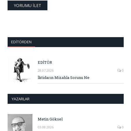
EDITÖRDEN
EDİTÖR
28.07.2026
0
İktidarın Mizahla Sorunu Ne
YAZARLAR
Metin Göksel
03.08.2026
0