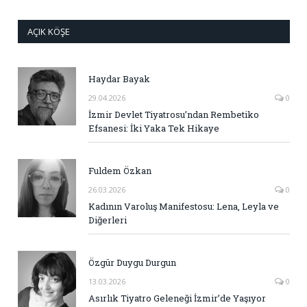
AÇIK KÖŞE
Haydar Bayak
29.04.2026
0
İzmir Devlet Tiyatrosu’ndan Rembetiko
Efsanesi: İki Yaka Tek Hikaye
Fuldem Özkan
26.03.2026
0
Kadının Varoluş Manifestosu: Lena, Leyla ve
Diğerleri
Özgür Duygu Durgun
13.03.2026
0
Asırlık Tiyatro Geleneği İzmir’de Yaşıyor