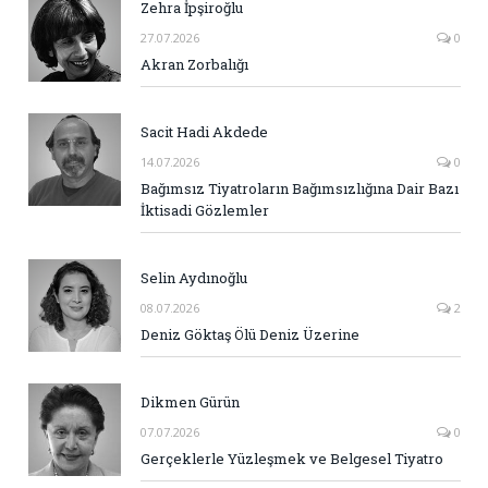
Zehra İpşiroğlu
27.07.2026
0
Akran Zorbalığı
Sacit Hadi Akdede
14.07.2026
0
Bağımsız Tiyatroların Bağımsızlığına Dair Bazı
İktisadi Gözlemler
Selin Aydınoğlu
08.07.2026
2
Deniz Göktaş Ölü Deniz Üzerine
Dikmen Gürün
07.07.2026
0
Gerçeklerle Yüzleşmek ve Belgesel Tiyatro