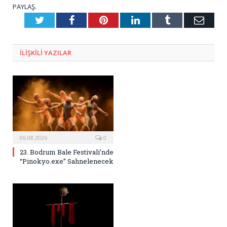
PAYLAŞ.
Twitter
Facebook
Pinterest
LinkedIn
Tumblr
E-
Posta
ILIŞKILI
YAZILAR
06.08.2026
0
23. Bodrum Bale Festivali’nde
“Pinokyo.exe” Sahnelenecek