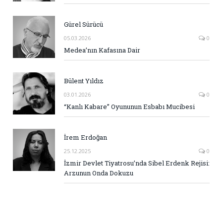
Gürel Sürücü
05.03.2026
0
Medea’nın Kafasına Dair
Bülent Yıldız
03.01.2026
0
“Kanlı Kabare” Oyununun Esbabı Mucibesi
İrem Erdoğan
25.12.2025
0
İzmir Devlet Tiyatrosu’nda Sibel Erdenk Rejisi:
Arzunun Onda Dokuzu