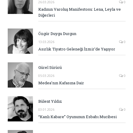
26.03.2026
0
Kadının Varoluş Manifestosu: Lena, Leyla ve
Diğerleri
Özgür Duygu Durgun
13.03.2026
0
Asırlık Tiyatro Geleneği İzmir’de Yaşıyor
Gürel Sürücü
05.03.2026
0
Medea’nın Kafasına Dair
Bülent Yıldız
03.01.2026
0
“Kanlı Kabare” Oyununun Esbabı Mucibesi