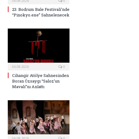
06.08.2026
0
23. Bodrum Bale Festivali’nde
“Pinokyo.exe” Sahnelenecek
06.08.2026
0
Cihangir Atölye Sahnesinden
Boran Özsaygı “Saloz’un
Mavalı”nı Anlattı
06.08.2026
0