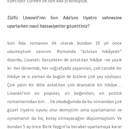
özetliyor. Özmen ile Son Ada’yı konuştuk.
Zülfü Livaneli’nin Son Ada’sını tiyatro sahnesine
uyarlarken nasıl hassasiyetler gözettiniz?
Son Ada romanını ilk olarak bundan 10 yıl önce
okumuştum sanırım. Romanda “aslolan hikâyedir”
diyordu, Livaneli. Gerçekten de anlatılan hikâye -ne yazık
ki- her dönemde, her coğrafyada yaşanılan, çok tanıdık bir
hikâye ve o zaman da bugün de bizlere çok şey söylüyor.
Çok yalın bir dille anlatılan çok dramatik bir hikâye…
Livaneli’nin en popüler, en beğenilen, en politik
romanlarından biri… İlk okuduğumda da bu romandan çok
güzel tiyatro oyunu olur demiştim ama uyarlamanın ve
oynamanın da hiç kolay olmayacağını düşünmüştüm. Ve
bundan 5 ay önce Berk Yaygın’la beraber uyarlamaya karar