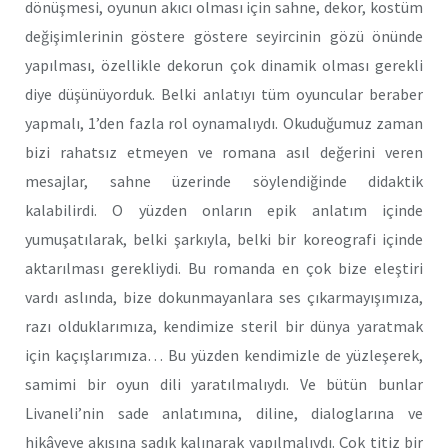
dönüşmesi, oyunun akıcı olması için sahne, dekor, kostüm
değişimlerinin göstere göstere seyircinin gözü önünde
yapılması, özellikle dekorun çok dinamik olması gerekli
diye düşünüyorduk. Belki anlatıyı tüm oyuncular beraber
yapmalı, 1’den fazla rol oynamalıydı. Okuduğumuz zaman
bizi rahatsız etmeyen ve romana asıl değerini veren
mesajlar, sahne üzerinde söylendiğinde didaktik
kalabilirdi. O yüzden onların epik anlatım içinde
yumuşatılarak, belki şarkıyla, belki bir koreografi içinde
aktarılması gerekliydi. Bu romanda en çok bize eleştiri
vardı aslında, bize dokunmayanlara ses çıkarmayışımıza,
razı olduklarımıza, kendimize steril bir dünya yaratmak
için kaçışlarımıza… Bu yüzden kendimizle de yüzleşerek,
samimi bir oyun dili yaratılmalıydı. Ve bütün bunlar
Livaneli’nin sade anlatımına, diline, dialoglarına ve
hikâyeye akışına sadık kalınarak yapılmalıydı. Çok titiz bir