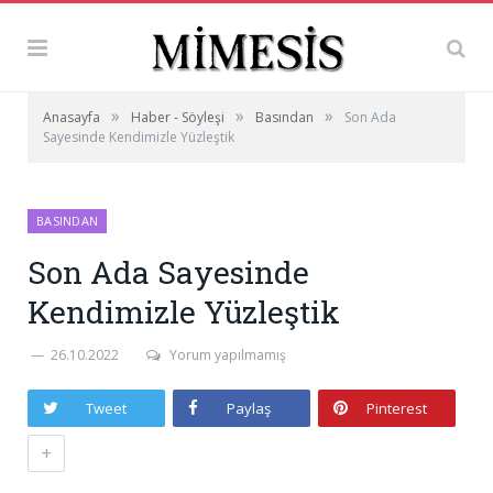
»
»
»
Anasayfa
Haber - Söyleşi
Basından
Son Ada
Sayesinde Kendimizle Yüzleştik
BASINDAN
Son Ada Sayesinde
Kendimizle Yüzleştik
26.10.2022
Yorum yapılmamış
Tweet
Paylaş
Pinterest
+