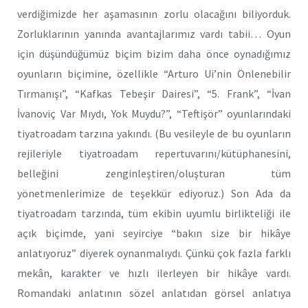
verdiğimizde her aşamasının zorlu olacağını biliyorduk.
Zorluklarının yanında avantajlarımız vardı tabii… Oyun
için düşündüğümüz biçim bizim daha önce oynadığımız
oyunların biçimine, özellikle “Arturo Ui’nin Önlenebilir
Tırmanışı”, “Kafkas Tebeşir Dairesi”, “5. Frank”, “İvan
İvanoviç Var Mıydı, Yok Muydu?”, “Teftişör” oyunlarındaki
tiyatroadam tarzına yakındı. (Bu vesileyle de bu oyunların
rejileriyle tiyatroadam repertuvarını/kütüphanesini,
belleğini zenginleştiren/oluşturan tüm
yönetmenlerimize de teşekkür ediyoruz.) Son Ada da
tiyatroadam tarzında, tüm ekibin uyumlu birlikteliği ile
açık biçimde, yani seyirciye “bakın size bir hikâye
anlatıyoruz” diyerek oynanmalıydı. Çünkü çok fazla farklı
mekân, karakter ve hızlı ilerleyen bir hikâye vardı.
Romandaki anlatının sözel anlatıdan görsel anlatıya