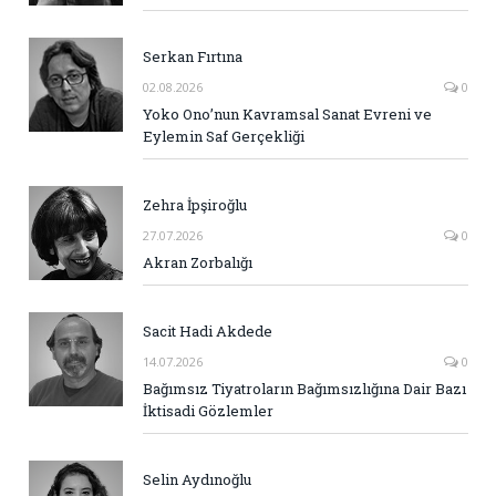
Serkan Fırtına
02.08.2026
0
Yoko Ono’nun Kavramsal Sanat Evreni ve
Eylemin Saf Gerçekliği
Zehra İpşiroğlu
27.07.2026
0
Akran Zorbalığı
Sacit Hadi Akdede
14.07.2026
0
Bağımsız Tiyatroların Bağımsızlığına Dair Bazı
İktisadi Gözlemler
Selin Aydınoğlu