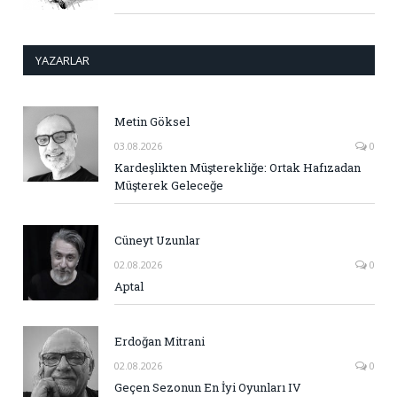
YAZARLAR
Metin Göksel
03.08.2026
0
Kardeşlikten Müşterekliğe: Ortak Hafızadan
Müşterek Geleceğe
Cüneyt Uzunlar
02.08.2026
0
Aptal
Erdoğan Mitrani
02.08.2026
0
Geçen Sezonun En İyi Oyunları IV