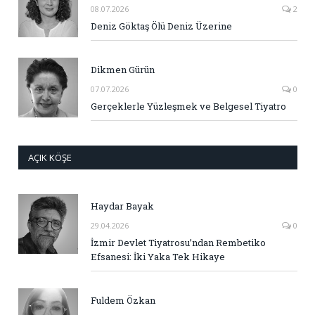
08.07.2026
2
Deniz Göktaş Ölü Deniz Üzerine
Dikmen Gürün
07.07.2026
0
Gerçeklerle Yüzleşmek ve Belgesel Tiyatro
AÇIK KÖŞE
Haydar Bayak
29.04.2026
0
İzmir Devlet Tiyatrosu’ndan Rembetiko
Efsanesi: İki Yaka Tek Hikaye
Fuldem Özkan