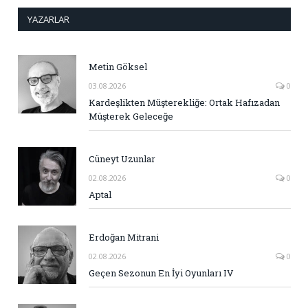
YAZARLAR
Metin Göksel
03.08.2026
0
Kardeşlikten Müşterekliğe: Ortak Hafızadan
Müşterek Geleceğe
Cüneyt Uzunlar
02.08.2026
0
Aptal
Erdoğan Mitrani
02.08.2026
0
Geçen Sezonun En İyi Oyunları IV