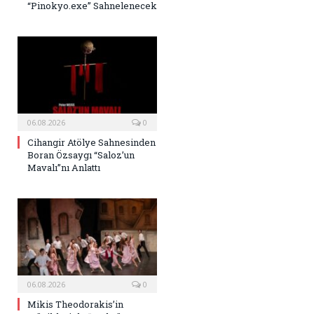
“Pinokyo.exe” Sahnelenecek
06.08.2026
0
Cihangir Atölye Sahnesinden
Boran Özsaygı “Saloz’un
Mavalı”nı Anlattı
06.08.2026
0
Mikis Theodorakis’in