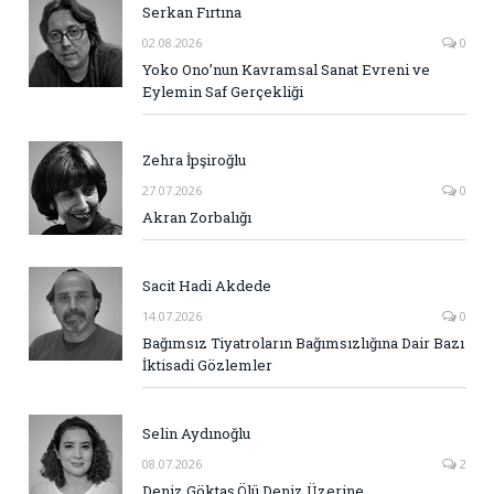
Serkan Fırtına
02.08.2026
0
Yoko Ono’nun Kavramsal Sanat Evreni ve
Eylemin Saf Gerçekliği
Zehra İpşiroğlu
27.07.2026
0
Akran Zorbalığı
Sacit Hadi Akdede
14.07.2026
0
Bağımsız Tiyatroların Bağımsızlığına Dair Bazı
İktisadi Gözlemler
Selin Aydınoğlu
08.07.2026
2
Deniz Göktaş Ölü Deniz Üzerine