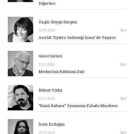
Diğerleri
Özgür Duygu Durgun
13.03.2026
0
Asırlık Tiyatro Geleneği İzmir’de Yaşıyor
Gürel Sürücü
05.03.2026
0
Medea’nın Kafasına Dair
Bülent Yıldız
03.01.2026
0
“Kanlı Kabare” Oyununun Esbabı Mucibesi
İrem Erdoğan
25.12.2025
0