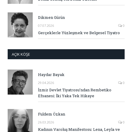
Dikmen Gürün
07.07.2026
0
Gerçeklerle Yüzleşmek ve Belgesel Tiyatro
AÇIK KÖŞE
Haydar Bayak
29.04.2026
0
İzmir Devlet Tiyatrosu’ndan Rembetiko
Efsanesi: İki Yaka Tek Hikaye
Fuldem Özkan
26.03.2026
0
Kadının Varoluş Manifestosu: Lena, Leyla ve