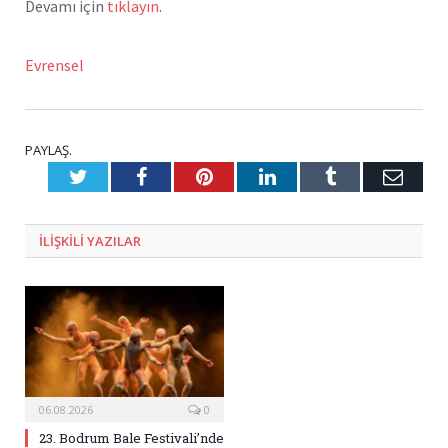
Devamı için
tıklayın
.
Evrensel
PAYLAŞ.
Twitter
Facebook
Pinterest
LinkedIn
Tumblr
E-
Posta
ILIŞKILI
YAZILAR
06.08.2026
0
23. Bodrum Bale Festivali’nde