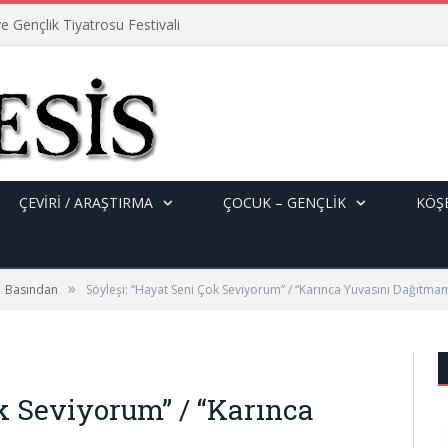
e Gençlik Tiyatrosu Festivali
ÇEVİRİ / ARAŞTIRMA
ÇOCUK – GENÇLIK
KÖŞE
»
Basından
Söyleşi: “Hayat Seni Çok Seviyorum” / “Karınca Yuvasını Dağıtma
k Seviyorum” / “Karınca