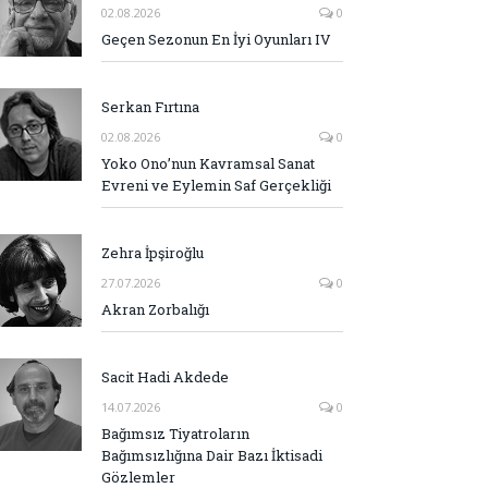
02.08.2026
0
Geçen Sezonun En İyi Oyunları IV
Serkan Fırtına
02.08.2026
0
Yoko Ono’nun Kavramsal Sanat
Evreni ve Eylemin Saf Gerçekliği
Zehra İpşiroğlu
27.07.2026
0
Akran Zorbalığı
Sacit Hadi Akdede
14.07.2026
0
Bağımsız Tiyatroların
Bağımsızlığına Dair Bazı İktisadi
Gözlemler