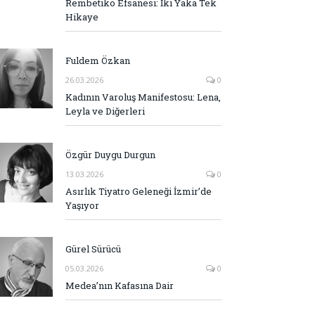
Rembetiko Efsanesi: İki Yaka Tek
Hikaye
Fuldem Özkan
26.03.2026
0
Kadının Varoluş Manifestosu: Lena,
Leyla ve Diğerleri
Özgür Duygu Durgun
13.03.2026
0
Asırlık Tiyatro Geleneği İzmir’de
Yaşıyor
Gürel Sürücü
05.03.2026
0
Medea’nın Kafasına Dair