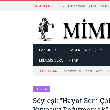
HABERLER
26. Uluslararası Bursa Çocuk v
HAKKINDA
HABER – SÖYLEŞI
MİMESİS DERGİ – KİTAP
»
»
BURADASINIZ:
Anasayfa
Haber - Söyleşi
BASINDAN
Söyleşi: “Hayat Seni Ço
Yuvasını Dağıtmamak”