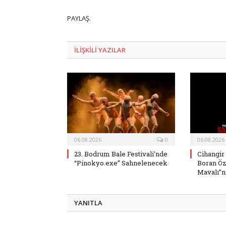
PAYLAŞ.
ILIŞKILI
YAZILAR
06.08.2026
0
06.08.2026
23. Bodrum Bale Festivali’nde
Cihangir
“Pinokyo.exe” Sahnelenecek
Boran Öz
Mavalı”nı
YANITLA