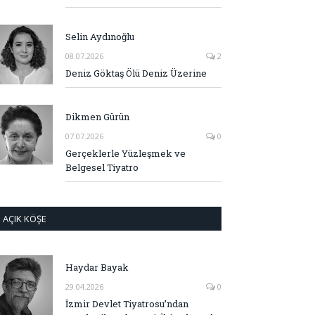
Selin Aydınoğlu
08.07.2026
2
Deniz Göktaş Ölü Deniz Üzerine
Dikmen Gürün
07.07.2026
0
Gerçeklerle Yüzleşmek ve
Belgesel Tiyatro
AÇIK KÖŞE
Haydar Bayak
29.04.2026
0
İzmir Devlet Tiyatrosu’ndan