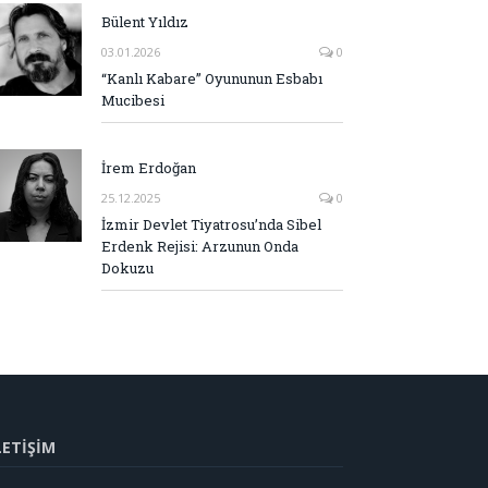
Bülent Yıldız
03.01.2026
0
“Kanlı Kabare” Oyununun Esbabı
Mucibesi
İrem Erdoğan
25.12.2025
0
İzmir Devlet Tiyatrosu’nda Sibel
Erdenk Rejisi: Arzunun Onda
Dokuzu
LETİŞİM