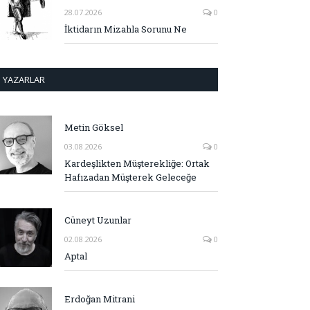
28.07.2026
0
İktidarın Mizahla Sorunu Ne
YAZARLAR
Metin Göksel
03.08.2026
0
Kardeşlikten Müşterekliğe: Ortak
Hafızadan Müşterek Geleceğe
Cüneyt Uzunlar
02.08.2026
0
Aptal
Erdoğan Mitrani