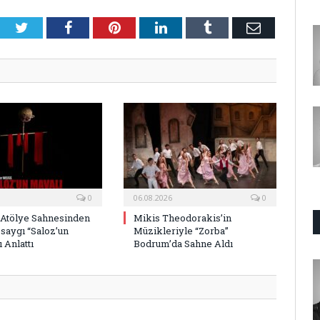
Twitter
Facebook
Pinterest
LinkedIn
Tumblr
E-
Posta
0
06.08.2026
0
 Atölye Sahnesinden
Mikis Theodorakis’in
saygı “Saloz’un
Müzikleriyle “Zorba”
 Anlattı
Bodrum’da Sahne Aldı