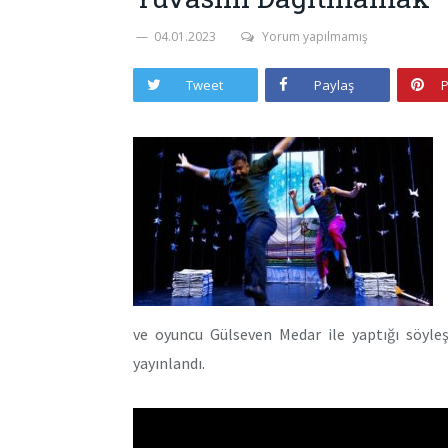
04.01.2023
Yorum yapılmamış
Tweet
Paylaş
P
ve oyuncu Gülseven Medar ile yaptığı söyleş
yayınlandı.