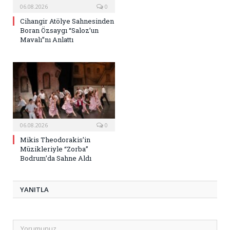
06.08.2026
0
Cihangir Atölye Sahnesinden
Boran Özsaygı “Saloz’un
Mavalı”nı Anlattı
06.08.2026
0
Mikis Theodorakis’in
Müzikleriyle “Zorba”
Bodrum’da Sahne Aldı
YANITLA