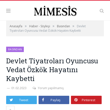
»
»
»
Anasayfa
Haber - Söyleşi
Basından
Devlet
Tiyatroları Oyuncusu Vedat Özkök Hayatını Kaybetti
BASINDAN
Devlet Tiyatroları Oyuncusu
Vedat Özkök Hayatını
Kaybetti
01.02.2023
Yorum yapılmamış
Tweet
Paylaş
Pinterest
+