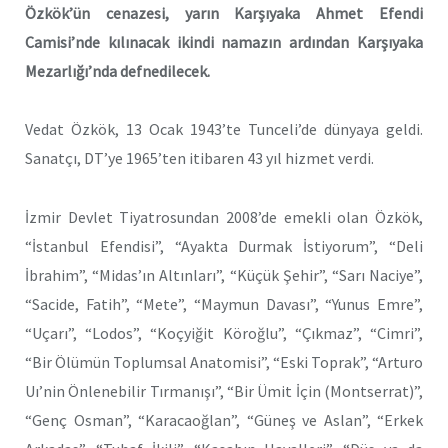
Özkök’ün cenazesi, yarın Karşıyaka Ahmet Efendi
Camisi’nde kılınacak ikindi namazın ardından Karşıyaka
Mezarlığı’nda defnedilecek.
Vedat Özkök, 13 Ocak 1943’te Tunceli’de dünyaya geldi.
Sanatçı, DT’ye 1965’ten itibaren 43 yıl hizmet verdi.
İzmir Devlet Tiyatrosundan 2008’de emekli olan Özkök,
“İstanbul Efendisi”, “Ayakta Durmak İstiyorum”, “Deli
İbrahim”, “Midas’ın Altınları”, “Küçük Şehir”, “Sarı Naciye”,
“Sacide, Fatih”, “Mete”, “Maymun Davası”, “Yunus Emre”,
“Uçarı”, “Lodos”, “Koçyiğit Köroğlu”, “Çıkmaz”, “Cimri”,
“Bir Ölümün Toplumsal Anatomisi”, “Eski Toprak”, “Arturo
Uı’nin Önlenebilir Tırmanışı”, “Bir Ümit İçin (Montserrat)”,
“Genç Osman”, “Karacaoğlan”, “Güneş ve Aslan”, “Erkek