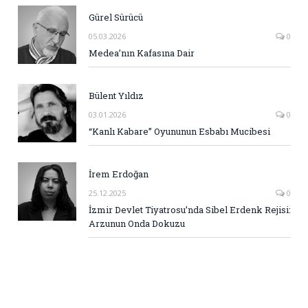
Gürel Sürücü
05.03.2026
0
Medea’nın Kafasına Dair
Bülent Yıldız
03.01.2026
0
“Kanlı Kabare” Oyununun Esbabı Mucibesi
İrem Erdoğan
25.12.2025
0
İzmir Devlet Tiyatrosu’nda Sibel Erdenk Rejisi:
Arzunun Onda Dokuzu