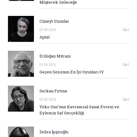
Müşterek Geleceğe
Cüneyt Uzunlar
02.08.2026
0
Aptal
Erdoğan Mitrani
02.08.2026
0
Geçen Sezonun En İyi Oyunları IV
Serkan Fırtına
02.08.2026
0
Yoko Ono’nun Kavramsal Sanat Evreni ve
Eylemin Saf Gerçekliği
Zehra İpşiroğlu