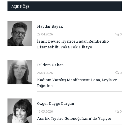
AÇIK KÖŞE
Haydar Bayak
29.04.2026
0
İzmir Devlet Tiyatrosu’ndan Rembetiko
Efsanesi: İki Yaka Tek Hikaye
Fuldem Özkan
26.03.2026
0
Kadının Varoluş Manifestosu: Lena, Leyla ve
Diğerleri
Özgür Duygu Durgun
13.03.2026
0
Asırlık Tiyatro Geleneği İzmir’de Yaşıyor