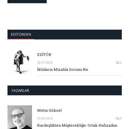
EDITÖRDEN
EDİTÖR
28.07.2026
0
İktidarın Mizahla Sorunu Ne
YAZARLAR
Metin Göksel
03.08.2026
0
Kardeşlikten Müşterekliğe: Ortak Hafızadan