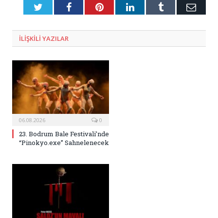
Twitter
Facebook
Pinterest
LinkedIn
Tumblr
E-
Posta
ILIŞKILI
YAZILAR
06.08.2026
0
23. Bodrum Bale Festivali’nde
“Pinokyo.exe” Sahnelenecek