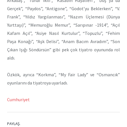
Arkadaş”, “Tuhaf İkili”, “Kasabın Hayalleri”, “Düş ya da
Gerçek”, “Paydos”, “Antigone”, “Godot’yu Beklerken”, “V.
Frank”, “Yıldız Yargılanması”, “Nazım Üçlemesi (Dünya
Yurttaşı)”, “Memuroğlu Memur”, “Sarıpınar -1914”, “Açıl
Kafam Açıl”, “Asiye Nasıl Kurtulur”, “Topuzlu”, “Fehim
Paşa Konağı”, “Aşk Delisi”, “Anam Bacım Avradım”, “Son
Çıkan Işığı Söndürsün” gibi pek çok tiyatro oyununda rol
aldı.
Özkök, ayrıca “Korkma”, “My Fair Lady” ve “Osmancık”
oyunlarını da tiyatroya uyarladı.
Cumhuriyet
PAYLAŞ.