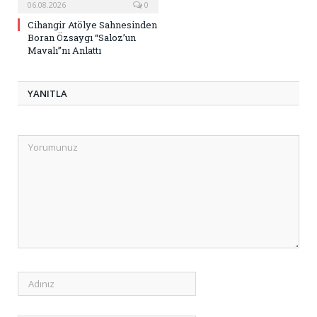
06.08.2026
0
Cihangir Atölye Sahnesinden
Boran Özsaygı “Saloz’un
Mavalı”nı Anlattı
YANITLA