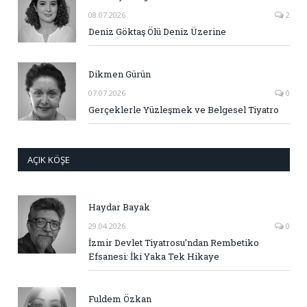
08.07.2026
2
Deniz Göktaş Ölü Deniz Üzerine
Dikmen Gürün
07.07.2026
0
Gerçeklerle Yüzleşmek ve Belgesel Tiyatro
AÇIK KÖŞE
Haydar Bayak
29.04.2026
0
İzmir Devlet Tiyatrosu’ndan Rembetiko
Efsanesi: İki Yaka Tek Hikaye
Fuldem Özkan