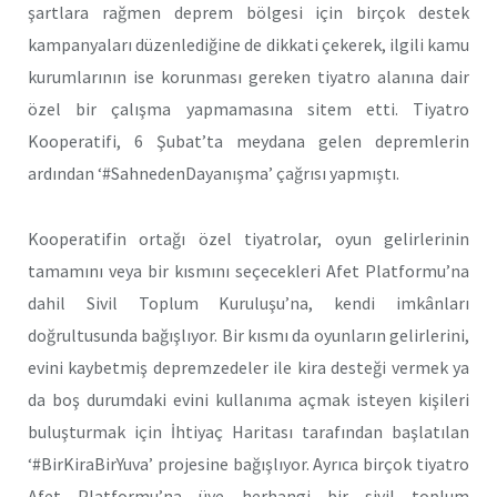
şartlara rağmen deprem bölgesi için birçok destek
kampanyaları düzenlediğine de dikkati çekerek, ilgili kamu
kurumlarının ise korunması gereken tiyatro alanına dair
özel bir çalışma yapmamasına sitem etti. Tiyatro
Kooperatifi, 6 Şubat’ta meydana gelen depremlerin
ardından ‘#SahnedenDayanışma’ çağrısı yapmıştı.
Kooperatifin ortağı özel tiyatrolar, oyun gelirlerinin
tamamını veya bir kısmını seçecekleri Afet Platformu’na
dahil Sivil Toplum Kuruluşu’na, kendi imkânları
doğrultusunda bağışlıyor. Bir kısmı da oyunların gelirlerini,
evini kaybetmiş depremzedeler ile kira desteği vermek ya
da boş durumdaki evini kullanıma açmak isteyen kişileri
buluşturmak için İhtiyaç Haritası tarafından başlatılan
‘#BirKiraBirYuva’ projesine bağışlıyor. Ayrıca birçok tiyatro
Afet Platformu’na üye herhangi bir sivil toplum