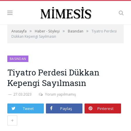
»
»
»
Anasayfa
Haber - Söyleşi
Basından
Tiyatro Perdesi
Dükkan Kepengi Sayılmasın
BASINDAN
Tiyatro Perdesi Dükkan
Kepengi Sayılmasın
27.03.2023
Yorum yapılmamış
Tweet
Paylaş
Pinterest
+