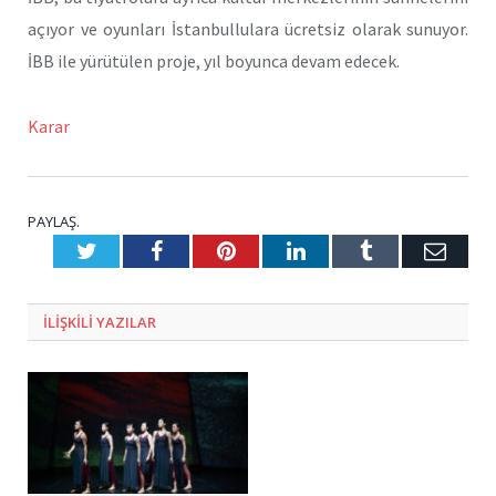
açıyor ve oyunları İstanbullulara ücretsiz olarak sunuyor.
İBB ile yürütülen proje, yıl boyunca devam edecek.
Karar
PAYLAŞ.
Twitter
Facebook
Pinterest
LinkedIn
Tumblr
E-
Posta
ILIŞKILI
YAZILAR