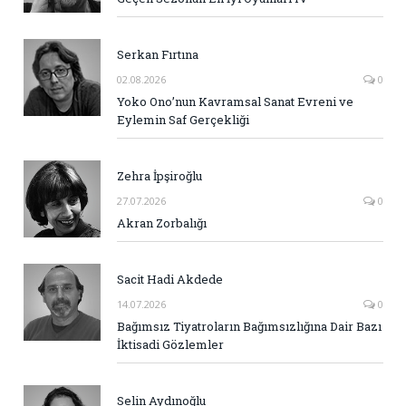
Serkan Fırtına
02.08.2026
0
Yoko Ono’nun Kavramsal Sanat Evreni ve
Eylemin Saf Gerçekliği
Zehra İpşiroğlu
27.07.2026
0
Akran Zorbalığı
Sacit Hadi Akdede
14.07.2026
0
Bağımsız Tiyatroların Bağımsızlığına Dair Bazı
İktisadi Gözlemler
Selin Aydınoğlu