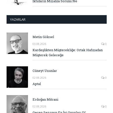
İktidarın Mizahla Sorunu Ne
YAZARLAR
Metin Göksel
03.08.2026
0
Kardeşlikten Müşterekliğe: Ortak Hafızadan
Müşterek Geleceğe
Cüneyt Uzunlar
02.08.2026
0
Aptal
Erdoğan Mitrani
02.08.2026
0
Geçen Sezonun En İyi Oyunları IV