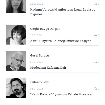
26.03.2026
0
Kadının Varoluş Manifestosu: Lena, Leyla ve
Diğerleri
Özgür Duygu Durgun
13.03.2026
0
Asırlık Tiyatro Geleneği İzmir’de Yaşıyor
Gürel Sürücü
05.03.2026
0
Medea’nın Kafasına Dair
Bülent Yıldız
03.01.2026
0
“Kanlı Kabare” Oyununun Esbabı Mucibesi