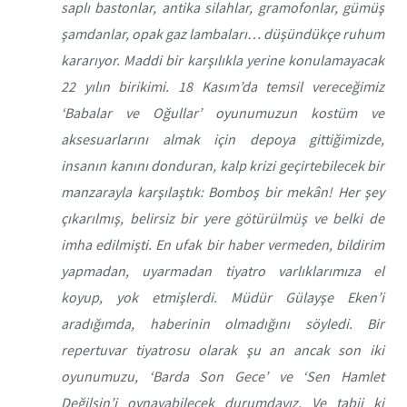
saplı bastonlar, antika silahlar, gramofonlar, gümüş
şamdanlar, opak gaz lambaları… düşündükçe ruhum
kararıyor. Maddi bir karşılıkla yerine konulamayacak
22 yılın birikimi. 18 Kasım’da temsil vereceğimiz
‘Babalar ve Oğullar’ oyunumuzun kostüm ve
aksesuarlarını almak için depoya gittiğimizde,
insanın kanını donduran, kalp krizi geçirtebilecek bir
manzarayla karşılaştık: Bomboş bir mekân! Her şey
çıkarılmış, belirsiz bir yere götürülmüş ve belki de
imha edilmişti. En ufak bir haber vermeden, bildirim
yapmadan, uyarmadan tiyatro varlıklarımıza el
koyup, yok etmişlerdi. Müdür Gülayşe Eken’i
aradığımda, haberinin olmadığını söyledi. Bir
repertuvar tiyatrosu olarak şu an ancak son iki
oyunumuzu, ‘Barda Son Gece’ ve ‘Sen Hamlet
Değilsin’i oynayabilecek durumdayız. Ve tabii ki