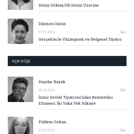
Deniz Göktaş Ölü Deniz Üzerine
Dikmen Gürün
07.07.2026
0
Gerçeklerle Yüzleşmek ve Belgesel Tiyatro
AÇIK KÖŞE
Haydar Bayak
29.04.2026
0
İzmir Devlet Tiyatrosu’ndan Rembetiko
Efsanesi: İki Yaka Tek Hikaye
Fuldem Özkan
26.03.2026
0