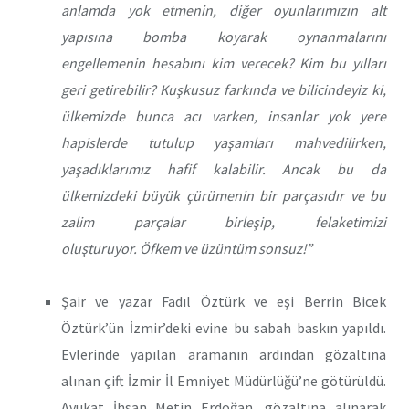
anlamda yok etmenin, diğer oyunlarımızın alt
yapısına bomba koyarak oynanmalarını
engellemenin hesabını kim verecek? Kim bu yılları
geri getirebilir? Kuşkusuz farkında ve bilicindeyiz ki,
ülkemizde bunca acı varken, insanlar yok yere
hapislerde tutulup yaşamları mahvedilirken,
yaşadıklarımız hafif kalabilir. Ancak bu da
ülkemizdeki büyük çürümenin bir parçasıdır ve bu
zalim parçalar birleşip, felaketimizi
oluşturuyor. Öfkem ve üzüntüm sonsuz!”
Şair ve yazar Fadıl Öztürk ve eşi Berrin Bicek
Öztürk’ün İzmir’deki evine bu sabah baskın yapıldı.
Evlerinde yapılan aramanın ardından gözaltına
alınan çift İzmir İl Emniyet Müdürlüğü’ne götürüldü.
Avukat İhsan Metin Erdoğan, gözaltına alınarak