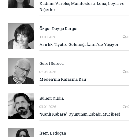
Kadının Varoluş Manifestosu: Lena, Leyla ve
Diğerleri
Özgür Duygu Durgun
13.03.2026
0
Asırlık Tiyatro Geleneği İzmir’de Yaşıyor
Gürel Sürücü
05.03.2026
0
Medea’nın Kafasına Dair
Bülent Yıldız
03.01.2026
0
“Kanlı Kabare” Oyununun Esbabı Mucibesi
İrem Erdoğan