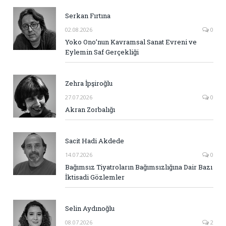
Serkan Fırtına
02.08.2026
0
Yoko Ono’nun Kavramsal Sanat Evreni ve
Eylemin Saf Gerçekliği
Zehra İpşiroğlu
27.07.2026
0
Akran Zorbalığı
Sacit Hadi Akdede
14.07.2026
0
Bağımsız Tiyatroların Bağımsızlığına Dair Bazı
İktisadi Gözlemler
Selin Aydınoğlu
08.07.2026
2