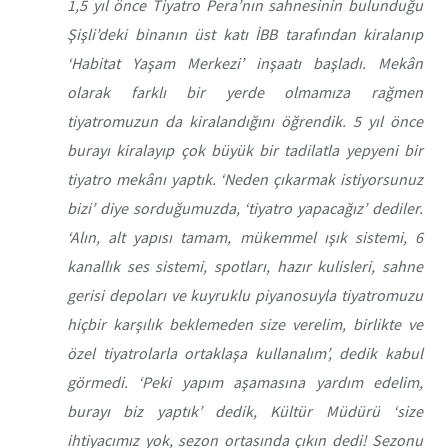
1,5 yıl önce Tiyatro Pera’nın sahnesinin bulunduğu
Şişli’deki binanın üst katı İBB tarafından kiralanıp
‘Habitat Yaşam Merkezi’ inşaatı başladı. Mekân
olarak farklı bir yerde olmamıza rağmen
tiyatromuzun da kiralandığını öğrendik. 5 yıl önce
burayı kiralayıp çok büyük bir tadilatla yepyeni bir
tiyatro mekânı yaptık. ‘Neden çıkarmak istiyorsunuz
bizi’ diye sorduğumuzda, ‘tiyatro yapacağız’ dediler.
‘Alın, alt yapısı tamam, mükemmel ışık sistemi, 6
kanallık ses sistemi, spotları, hazır kulisleri, sahne
gerisi depoları ve kuyruklu piyanosuyla tiyatromuzu
hiçbir karşılık beklemeden size verelim, birlikte ve
özel tiyatrolarla ortaklaşa kullanalım’, dedik kabul
görmedi. ‘Peki yapım aşamasına yardım edelim,
burayı biz yaptık’ dedik, Kültür Müdürü ‘size
ihtiyacımız yok, sezon ortasında çıkın dedi! Sezonu