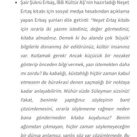
Şair Şükrü Erbaş, İBB Kültür AŞ’nin hazırladığı Neşet
Ertaş kitabı için sosyal medya hesabından açıklama
yapan Erbaş şunları dile getirdi:
“Neşet Ertaş kitabı
için ısrarla iki yazımı istediniz, değer görmediniz,
kitaba almadınız. Demek ki bu alanda çok ‘büyük’
bilgilerle donanmış bir editörünüz, kültür insanınız
var. Kutlamak gerek! Ancak küçücük bir nezaket
gösterip önceden bilgi vermek, yazı istemekten daha
mı zordu? Bu kabalığı, küstahlığı hiçbir zaman kabul
etmesem de bürokrasi denen saçmalığı bir noktaya
kadar anlayabilirim. Mühür sizde Süleyman sizsiniz!
Fakat, benimle yaptığınız söyleşinin bant
çözümlemesini, ısrarla söylememe rağmen neden
bana göndermeden kitaba koydunuz? Benim
ağzımdan çıkmayan, hiçbir zaman söylemeyeceğim
bir dünya anlamsız, yanlış söz var çözümlemede. Bu