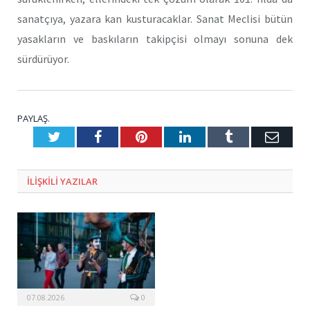
sanatçıya, yazara kan kusturacaklar. Sanat Meclisi bütün
yasakların ve baskıların takipçisi olmayı sonuna dek
sürdürüyor.
PAYLAŞ.
Twitter
Facebook
Pinterest
LinkedIn
Tumblr
E-
Posta
ILIŞKILI
YAZILAR
07.08.2026
0