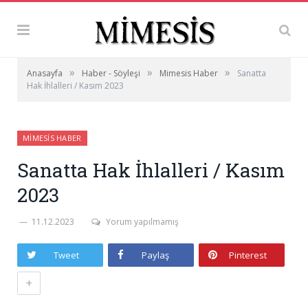
»
»
»
Anasayfa
Haber - Söyleşi
Mimesis Haber
Sanatta
Hak İhlalleri / Kasım 2023
MIMESIS HABER
Sanatta Hak İhlalleri / Kasım
2023
11.12.2023
Yorum yapılmamış
Tweet
Paylaş
Pinterest
+