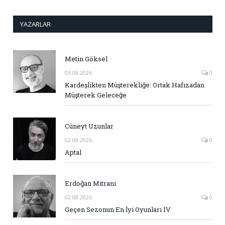
YAZARLAR
Metin Göksel
03.08.2026
0
Kardeşlikten Müşterekliğe: Ortak Hafızadan
Müşterek Geleceğe
Cüneyt Uzunlar
02.08.2026
0
Aptal
Erdoğan Mitrani
02.08.2026
0
Geçen Sezonun En İyi Oyunları IV