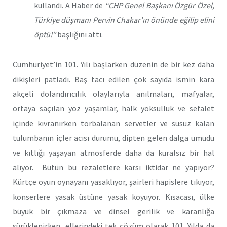
kullandı. A Haber de
“CHP Genel Başkanı Özgür Özel,
Türkiye düşmanı Pervin Chakar’ın önünde eğilip elini
öptü!”
başlığını attı.
Cumhuriyet’in 101. Yılı başlarken düzenin de bir kez daha
dikişleri patladı. Baş tacı edilen çok sayıda ismin kara
akçeli dolandırıcılık olaylarıyla anılmaları, mafyalar,
ortaya saçılan yoz yaşamlar, halk yoksulluk ve sefalet
içinde kıvranırken torbalanan servetler ve susuz kalan
tulumbanın içler acısı durumu, dipten gelen dalga umudu
ve kıtlığı yaşayan atmosferde daha da kuralsız bir hal
alıyor.
Bütün bu rezaletlere karsı iktidar ne yapıyor?
Kürtçe oyun oynayanı yasaklıyor, şairleri hapislere tıkıyor,
konserlere yasak üstüne yasak koyuyor. Kısacası, ülke
büyük bir çıkmaza ve dinsel gerilik ve karanlığa
sürüklenirken, ellerindeki tek çözüm olarak 101. Yılda da