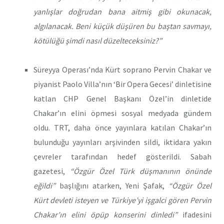
yanlışlar doğrudan bana aitmiş gibi okunacak,
algılanacak. Beni küçük düşüren bu baştan savmayı,
kötülüğü şimdi nasıl düzelteceksiniz?”
Süreyya Operası’nda Kürt soprano Pervin Chakar ve
piyanist Paolo Villa’nın ‘Bir Opera Gecesi’ dinletisine
katlan CHP Genel Başkanı Özel’in dinletide
Chakar’ın elini öpmesi sosyal medyada gündem
oldu. TRT, daha önce yayınlara katılan Chakar’ın
bulunduğu yayınları arşivinden sildi, iktidara yakın
çevreler tarafından hedef gösterildi. Sabah
gazetesi,
“Özgür Özel Türk düşmanının önünde
eğildi”
başlığını atarken, Yeni Şafak,
“Özgür Özel
Kürt devleti isteyen ve Türkiye’yi işgalci gören Pervin
Chakar’ın elini öpüp konserini dinledi”
ifadesini