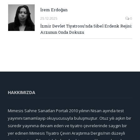
İrem Erdoğan
25.12.2025
0
İzmir Devlet Tiyatrosu’nda Sibel Erdenk Rejisi:
Arzunun Onda Dokuzu
HAKKIMIZDA
Mimesis Sahne Sanatları Portali 2010 yılının Nisan ayında test
yayınını tamamlayıp okuyucusuyla buluşmuştur. Otuz yılı aşkın bir
süredir yayınına devam eden ve tiyatro çevrelerinde saygın bir
yer edinen Mimesis Tiyatro Çeviri Araştırma Dergisi’nin düzeyli