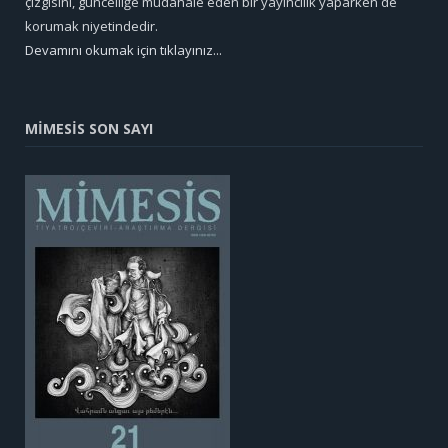
çizgisini, güncelliğe müdahale eden bir yayıncılık yaparken de
korumak niyetindedir.
Devamını okumak için tıklayınız...
MİMESİS SON SAYI