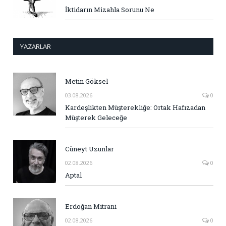
İktidarın Mizahla Sorunu Ne
YAZARLAR
Metin Göksel
03.08.2026
0
Kardeşlikten Müşterekliğe: Ortak Hafızadan
Müşterek Geleceğe
Cüneyt Uzunlar
02.08.2026
0
Aptal
Erdoğan Mitrani
02.08.2026
0