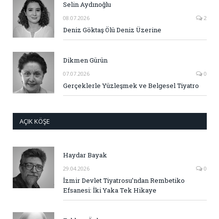
Selin Aydınoğlu
08.07.2026
2
Deniz Göktaş Ölü Deniz Üzerine
Dikmen Gürün
07.07.2026
0
Gerçeklerle Yüzleşmek ve Belgesel Tiyatro
AÇIK KÖŞE
Haydar Bayak
29.04.2026
0
İzmir Devlet Tiyatrosu’ndan Rembetiko
Efsanesi: İki Yaka Tek Hikaye