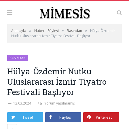
»
»
»
Anasayfa
Haber - Söyleşi
Basından
Hülya-Özdemir
Nutku Uluslararası İzmir Tiyatro Festivali Başlıyor
BASINDAN
Hülya-Özdemir Nutku
Uluslararası İzmir Tiyatro
Festivali Başlıyor
12.03.2024
Yorum yapılmamış
Tweet
Paylaş
Pinterest
+