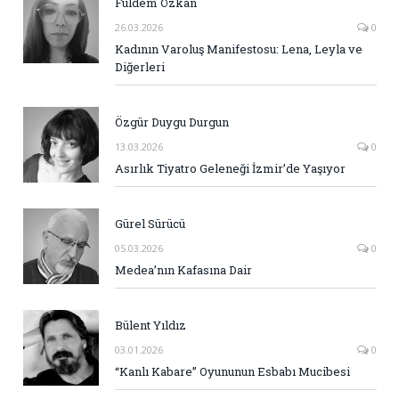
Fuldem Özkan
26.03.2026
0
Kadının Varoluş Manifestosu: Lena, Leyla ve
Diğerleri
Özgür Duygu Durgun
13.03.2026
0
Asırlık Tiyatro Geleneği İzmir’de Yaşıyor
Gürel Sürücü
05.03.2026
0
Medea’nın Kafasına Dair
Bülent Yıldız
03.01.2026
0
“Kanlı Kabare” Oyununun Esbabı Mucibesi