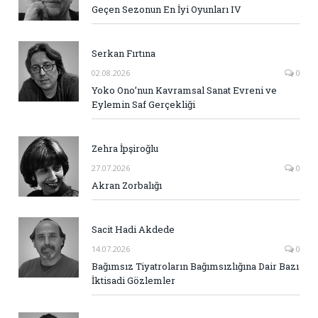
Geçen Sezonun En İyi Oyunları IV
Serkan Fırtına
02.08.2026
0
Yoko Ono’nun Kavramsal Sanat Evreni ve
Eylemin Saf Gerçekliği
Zehra İpşiroğlu
27.07.2026
0
Akran Zorbalığı
Sacit Hadi Akdede
14.07.2026
0
Bağımsız Tiyatroların Bağımsızlığına Dair Bazı
İktisadi Gözlemler