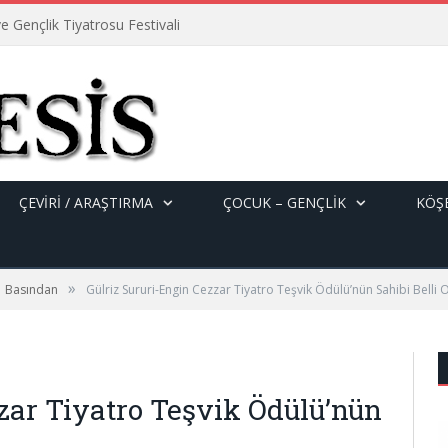
e Gençlik Tiyatrosu Festivali
ÇEVİRİ / ARAŞTIRMA
ÇOCUK – GENÇLIK
KÖŞE
»
Basından
Gülriz Sururi-Engin Cezzar Tiyatro Teşvik Ödülü’nün Sahibi Belli 
zar Tiyatro Teşvik Ödülü’nün