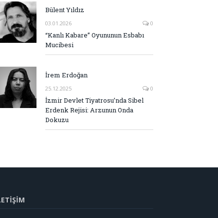
Bülent Yıldız
03.01.2026
0
“Kanlı Kabare” Oyununun Esbabı
Mucibesi
İrem Erdoğan
25.12.2025
0
İzmir Devlet Tiyatrosu’nda Sibel
Erdenk Rejisi: Arzunun Onda
Dokuzu
LETİŞİM