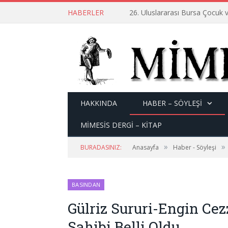
HABERLER
26. Uluslararası Bursa Çocuk v
HAKKINDA
HABER – SÖYLEŞI
MİMESİS DERGİ – KİTAP
»
»
BURADASINIZ:
Anasayfa
Haber - Söyleşi
BASINDAN
Gülriz Sururi-Engin Cez
Sahibi Belli Oldu