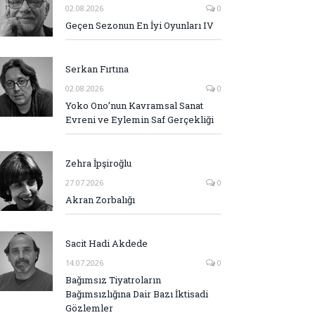
02.08.2026
0
Geçen Sezonun En İyi Oyunları IV
Serkan Fırtına
02.08.2026
0
Yoko Ono’nun Kavramsal Sanat
Evreni ve Eylemin Saf Gerçekliği
Zehra İpşiroğlu
27.07.2026
0
Akran Zorbalığı
Sacit Hadi Akdede
14.07.2026
0
Bağımsız Tiyatroların
Bağımsızlığına Dair Bazı İktisadi
Gözlemler