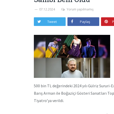
07.12.2024
Yorum yapılmamış
Tweet
Paylaş
P
500 bin TL değerindeki 2024 yılı Gülriz Sururi
Barış Arman ile Boğaziçi Gösteri Sanatları To
Tiyatro’ya verildi.