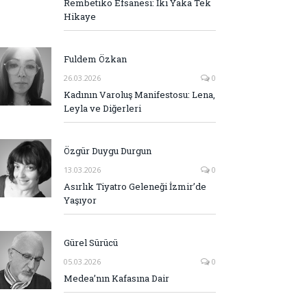
Rembetiko Efsanesi: İki Yaka Tek
Hikaye
Fuldem Özkan
26.03.2026
0
Kadının Varoluş Manifestosu: Lena,
Leyla ve Diğerleri
Özgür Duygu Durgun
13.03.2026
0
Asırlık Tiyatro Geleneği İzmir’de
Yaşıyor
Gürel Sürücü
05.03.2026
0
Medea’nın Kafasına Dair