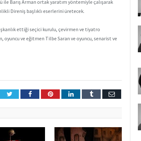
lü ile Barış Arman ortak yaratım yöntemiyle çalışarak
kli Direniş başlıklı eserlerini üretecek.
anlık ettiği seçici kurulu, çevirmen ve tiyatro
m, oyuncu ve eğitmen Tilbe Saran ve oyuncu, senarist ve
Twitter
Facebook
Pinterest
LinkedIn
Tumblr
E-
Posta