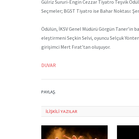
Gülriz Sururi-Engin Cezzar Tiyatro Teşvik Ödü
Seçmeler; BGST Tiyatro ise Bahar Noktası: Şenli
Ödülün, İKSV Genel Müdürü Görgün Taner’in başk
eleştirmeni Seçkin Selvi, oyuncu Selçuk Yönte
girişimci Mert Fırat’tan oluşuyor.
DUVAR
PAYLAŞ.
ILIŞKILI
YAZILAR