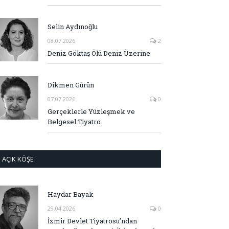
Selin Aydınoğlu
08.07.2026
2
Deniz Göktaş Ölü Deniz Üzerine
Dikmen Gürün
07.07.2026
0
Gerçeklerle Yüzleşmek ve
Belgesel Tiyatro
AÇIK KÖŞE
Haydar Bayak
29.04.2026
0
İzmir Devlet Tiyatrosu’ndan