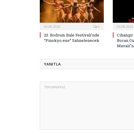
06.08.2026
0
06.08.2026
23. Bodrum Bale Festivali’nde
Cihangir
“Pinokyo.exe” Sahnelenecek
Boran Öz
Mavalı”nı
YANITLA