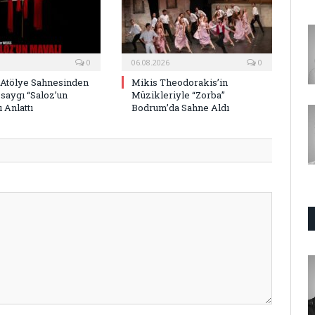
0
06.08.2026
0
 Atölye Sahnesinden
Mikis Theodorakis’in
saygı “Saloz’un
Müzikleriyle “Zorba”
 Anlattı
Bodrum’da Sahne Aldı