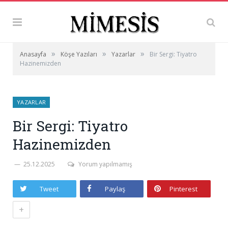
»
»
»
Anasayfa
Köşe Yazıları
Yazarlar
Bir Sergi: Tiyatro
Hazinemizden
YAZARLAR
Bir Sergi: Tiyatro
Hazinemizden
25.12.2025
Yorum yapılmamış
Tweet
Paylaş
Pinterest
+