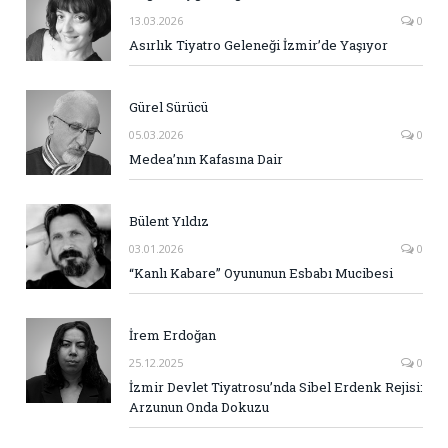
13.03.2026
0
Asırlık Tiyatro Geleneği İzmir’de Yaşıyor
Gürel Sürücü
05.03.2026
0
Medea’nın Kafasına Dair
Bülent Yıldız
03.01.2026
0
“Kanlı Kabare” Oyununun Esbabı Mucibesi
İrem Erdoğan
25.12.2025
0
İzmir Devlet Tiyatrosu’nda Sibel Erdenk Rejisi:
Arzunun Onda Dokuzu