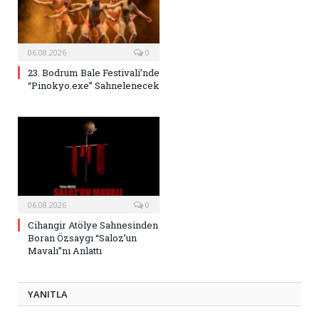
06.08.2026
0
23. Bodrum Bale Festivali’nde
“Pinokyo.exe” Sahnelenecek
06.08.2026
0
Cihangir Atölye Sahnesinden
Boran Özsaygı “Saloz’un
Mavalı”nı Anlattı
YANITLA