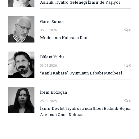
Asırlık Tiyatro Geleneği İzmir’de Yaşıyor
Gürel Sürücü
05.03.2026
0
Medea’nın Kafasına Dair
Bülent Yıldız
03.01.2026
0
“Kanlı Kabare” Oyununun Esbabı Mucibesi
İrem Erdoğan
25.12.2025
0
İzmir Devlet Tiyatrosu’nda Sibel Erdenk Rejisi:
Arzunun Onda Dokuzu