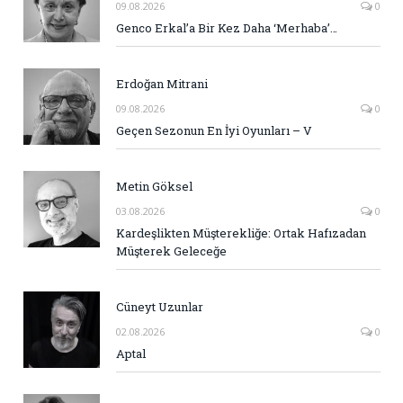
09.08.2026
0
Genco Erkal’a Bir Kez Daha ‘Merhaba’…
Erdoğan Mitrani
09.08.2026
0
Geçen Sezonun En İyi Oyunları – V
Metin Göksel
03.08.2026
0
Kardeşlikten Müşterekliğe: Ortak Hafızadan
Müşterek Geleceğe
Cüneyt Uzunlar
02.08.2026
0
Aptal