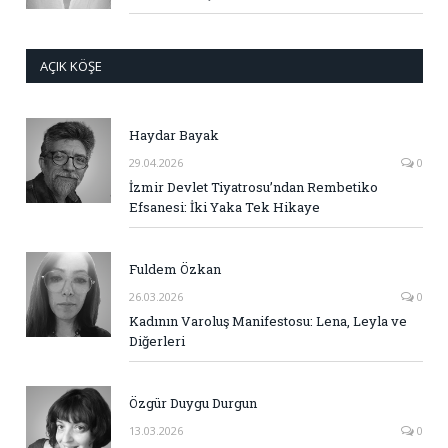
AÇIK KÖŞE
Haydar Bayak
29.04.2026
0
İzmir Devlet Tiyatrosu’ndan Rembetiko
Efsanesi: İki Yaka Tek Hikaye
Fuldem Özkan
26.03.2026
0
Kadının Varoluş Manifestosu: Lena, Leyla ve
Diğerleri
Özgür Duygu Durgun
13.03.2026
0