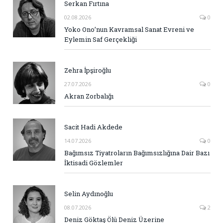
Serkan Fırtına
02.08.2026
0
Yoko Ono’nun Kavramsal Sanat Evreni ve
Eylemin Saf Gerçekliği
Zehra İpşiroğlu
27.07.2026
0
Akran Zorbalığı
Sacit Hadi Akdede
14.07.2026
0
Bağımsız Tiyatroların Bağımsızlığına Dair Bazı
İktisadi Gözlemler
Selin Aydınoğlu
08.07.2026
2
Deniz Göktaş Ölü Deniz Üzerine