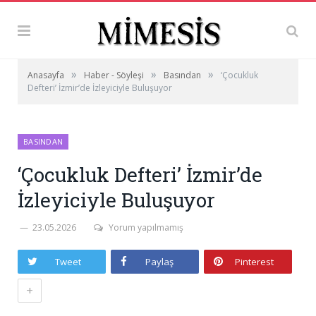
»
»
»
Anasayfa
Haber - Söyleşi
Basından
‘Çocukluk
Defteri’ İzmir’de İzleyiciyle Buluşuyor
BASINDAN
‘Çocukluk Defteri’ İzmir’de
İzleyiciyle Buluşuyor
23.05.2026
Yorum yapılmamış
Tweet
Paylaş
Pinterest
+