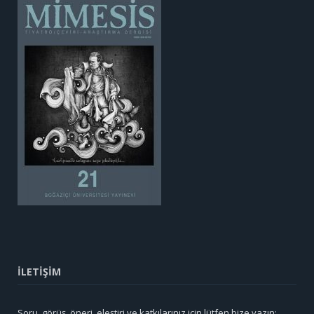
İLETİŞİM
Soru, görüş, öneri, eleştiri ve katkılarınız için lütfen bize yazın: