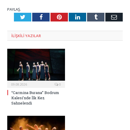
PAYLAŞ.
Twitter
Facebook
Pinterest
LinkedIn
Tumblr
E-
Posta
ILIŞKILI
YAZILAR
09.08.2026
0
“Carmina Burana” Bodrum
Kalesi’nde İlk Kez
Sahnelendi