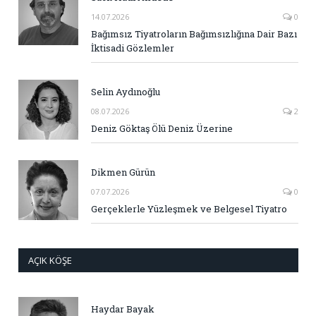
14.07.2026
0
Bağımsız Tiyatroların Bağımsızlığına Dair Bazı
İktisadi Gözlemler
Selin Aydınoğlu
08.07.2026
2
Deniz Göktaş Ölü Deniz Üzerine
Dikmen Gürün
07.07.2026
0
Gerçeklerle Yüzleşmek ve Belgesel Tiyatro
AÇIK KÖŞE
Haydar Bayak