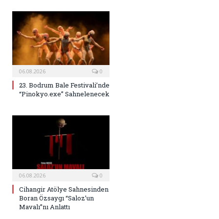
06.08.2026
0
23. Bodrum Bale Festivali’nde
“Pinokyo.exe” Sahnelenecek
06.08.2026
0
Cihangir Atölye Sahnesinden
Boran Özsaygı “Saloz’un
Mavalı”nı Anlattı