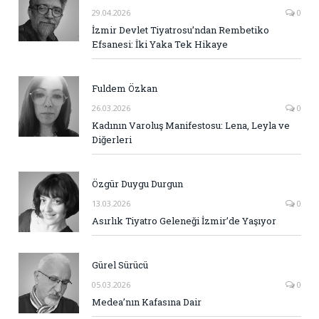
29.04.2026
0
İzmir Devlet Tiyatrosu’ndan Rembetiko
Efsanesi: İki Yaka Tek Hikaye
Fuldem Özkan
26.03.2026
0
Kadının Varoluş Manifestosu: Lena, Leyla ve
Diğerleri
Özgür Duygu Durgun
13.03.2026
0
Asırlık Tiyatro Geleneği İzmir’de Yaşıyor
Gürel Sürücü
05.03.2026
0
Medea’nın Kafasına Dair