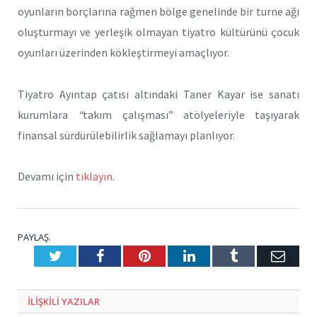
oyunların borçlarına rağmen bölge genelinde bir turne ağı
oluşturmayı ve yerleşik olmayan tiyatro kültürünü çocuk
oyunları üzerinden kökleştirmeyi amaçlıyor.
Tiyatro Ayıntap çatısı altındaki Taner Kayar ise sanatı
kurumlara
“
takım çalışması” atölyeleriyle taşıyarak
finansal sürdürülebilirlik sağlamayı planlıyor.
Devamı için
tıklayın
.
PAYLAŞ.
Twitter
Facebook
Pinterest
LinkedIn
Tumblr
E-
Posta
ILIŞKILI
YAZILAR