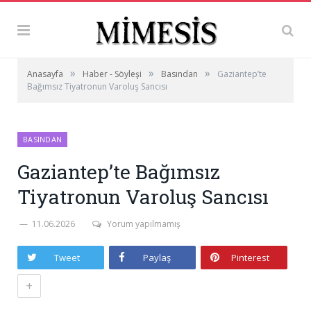
»
»
»
Anasayfa
Haber - Söyleşi
Basından
Gaziantep’te
Bağımsız Tiyatronun Varoluş Sancısı
BASINDAN
Gaziantep’te Bağımsız
Tiyatronun Varoluş Sancısı
11.06.2026
Yorum yapılmamış
Tweet
Paylaş
Pinterest
+