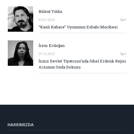
Bülent Yıldız
03.01.2026
0
“Kanlı Kabare” Oyununun Esbabı Mucibesi
İrem Erdoğan
25.12.2025
0
İzmir Devlet Tiyatrosu’nda Sibel Erdenk Rejisi:
Arzunun Onda Dokuzu
HAKKIMIZDA