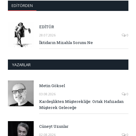
EDITÖRDEN
EDİTÖR
28.07.2026
0
İktidarın Mizahla Sorunu Ne
YAZARLAR
Metin Göksel
03.08.2026
0
Kardeşlikten Müşterekliğe: Ortak Hafızadan
Müşterek Geleceğe
Cüneyt Uzunlar
02.08.2026
0