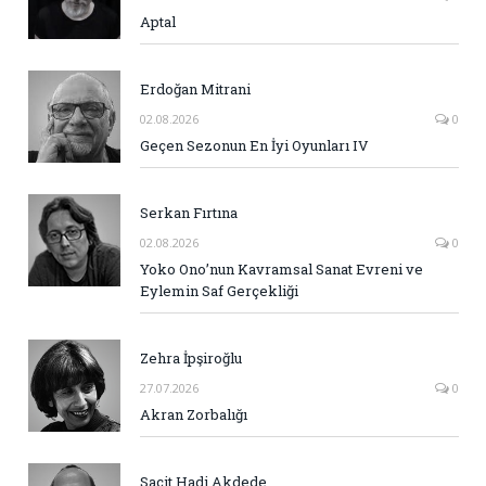
Aptal
Erdoğan Mitrani
02.08.2026
0
Geçen Sezonun En İyi Oyunları IV
Serkan Fırtına
02.08.2026
0
Yoko Ono’nun Kavramsal Sanat Evreni ve
Eylemin Saf Gerçekliği
Zehra İpşiroğlu
27.07.2026
0
Akran Zorbalığı
Sacit Hadi Akdede