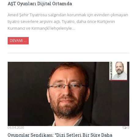
AŞT Oyunları Dijital Ortamda
Amed Şehir Tiyatrosu salgından korunmak için evinden çıkmayan
tiyatro severlere arşivini açtı. Tiyatro, daha önce Kürtçenin
Kurmanci ve Kirmançkî lehçeleriyle…
DEVAMI …
06.04.2020
0
Oyuncular Sendikası: “Dizi Setleri Bir Süre Daha