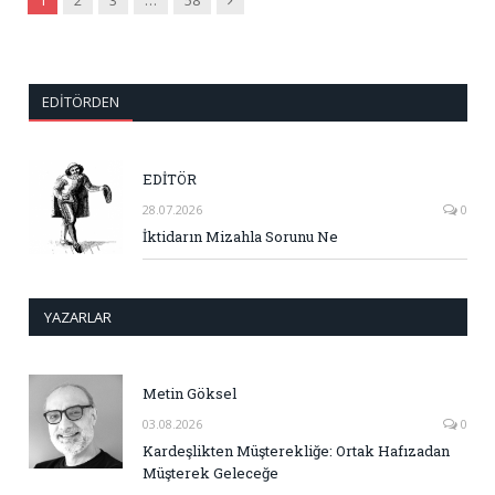
EDITÖRDEN
EDİTÖR
28.07.2026
0
İktidarın Mizahla Sorunu Ne
YAZARLAR
Metin Göksel
03.08.2026
0
Kardeşlikten Müşterekliğe: Ortak Hafızadan
Müşterek Geleceğe