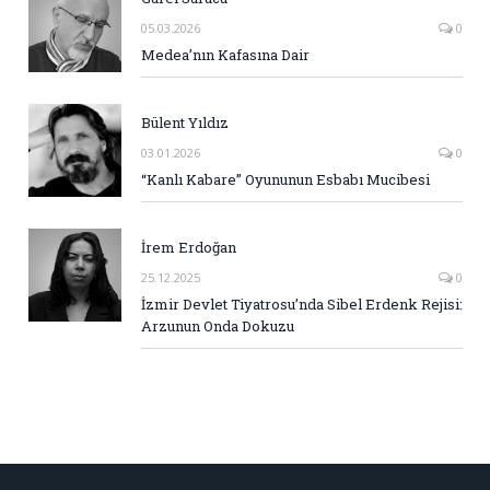
05.03.2026
0
Medea’nın Kafasına Dair
Bülent Yıldız
03.01.2026
0
“Kanlı Kabare” Oyununun Esbabı Mucibesi
İrem Erdoğan
25.12.2025
0
İzmir Devlet Tiyatrosu’nda Sibel Erdenk Rejisi:
Arzunun Onda Dokuzu