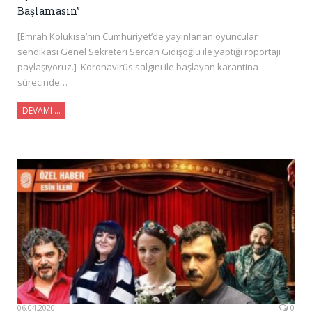
Başlamasın”
[Emrah Kolukısa’nın Cumhuriyet’de yayınlanan oyuncular
sendikası Genel Sekreteri Sercan Gidişoğlu ile yaptığı röportajı
paylaşıyoruz.] Koronavirüs salgını ile başlayan karantina
sürecinde…
DEVAMI …
06.04.2020
0