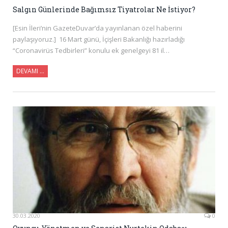
Salgın Günlerinde Bağımsız Tiyatrolar Ne İstiyor?
[Esin İleri’nin GazeteDuvar’da yayınlanan özel haberini
paylaşıyoruz.] 16 Mart günü, İçişleri Bakanlığı hazırladığı
“Coronavirüs Tedbirleri” konulu ek genelgeyi 81 il…
DEVAMI …
30.03.2020
0