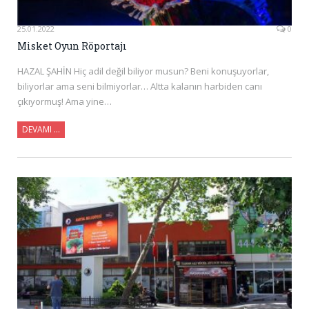
25.01.2022
0
Misket Oyun Röportajı
HAZAL ŞAHİN Hiç adil değil biliyor musun? Beni konuşuyorlar,
biliyorlar ama seni bilmiyorlar… Altta kalanın harbiden canı
çıkıyormuş! Ama yine…
DEVAMI …