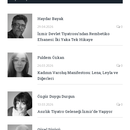
Haydar Bayak
29.04.2026
0
İzmir Devlet Tiyatrosu’ndan Rembetiko
Efsanesi: İki Yaka Tek Hikaye
Fuldem Özkan
26.03.2026
0
Kadının Varoluş Manifestosu: Lena, Leyla ve
Diğerleri
Özgür Duygu Durgun
13.03.2026
0
Asırlık Tiyatro Geleneği İzmir’de Yaşıyor
Gürel Sürücü