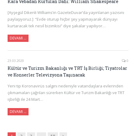
Kara Vebadan Kurtulan Dahi: William Shakespeare
[Ayşegül Dikenli Williams’ın GazeteDuvar’da yayınlanan yazısını
paylaşıyoruz.] “Evde oturup hiçbir şey yapmayarak dünyayı
kurtaracak tek nesil bizimkisi” diye şakalar yapılıyor…
DEVAMI …
23.03.2020
0
Kültür ve Turizm Bakanlığı ve TRT İş Birliği; Tiyatrolar
ve Konserler Televizyona Taşınacak
Yeni tip Koronavirüs salgını nedeniyle vatandaşlara evlerinden
çıkmamaları çağrıları sürerken Kültür ve Turizm Bakanlığı ve TRT
işbirliği ile 24 Mart…
DEVAMI …
Sonraki
1
2
3
…
58