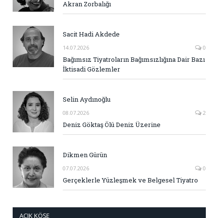
Akran Zorbalığı
Sacit Hadi Akdede
14.07.2026
0
Bağımsız Tiyatroların Bağımsızlığına Dair Bazı
İktisadi Gözlemler
Selin Aydınoğlu
08.07.2026
2
Deniz Göktaş Ölü Deniz Üzerine
Dikmen Gürün
07.07.2026
0
Gerçeklerle Yüzleşmek ve Belgesel Tiyatro
AÇIK KÖŞE