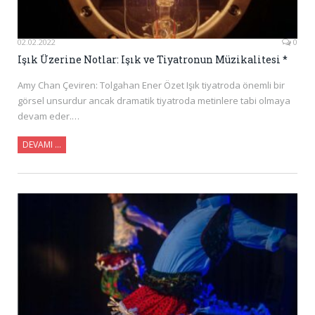
02.02.2022
0
Işık Üzerine Notlar: Işık ve Tiyatronun Müzikalitesi *
Amy Chan Çeviren: Tolgahan Ener Özet Işık tiyatroda önemli bir
görsel unsurdur ancak dramatik tiyatroda metinlere tabi olmaya
devam eder.…
DEVAMI …