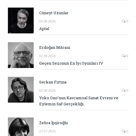
Cüneyt Uzunlar
02.08.2026
0
Aptal
Erdoğan Mitrani
02.08.2026
0
Geçen Sezonun En İyi Oyunları IV
Serkan Fırtına
02.08.2026
0
Yoko Ono’nun Kavramsal Sanat Evreni ve
Eylemin Saf Gerçekliği
Zehra İpşiroğlu
27.07.2026
0