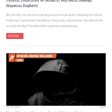
Oyuncu, Yönetmen ve Senarist Nurtekin Odabaşı
Hayatını Kaybetti
Birçok dizi ve sinema senaryosuna imza atan Odabaşı’nın ölüm
haberini Oyuncular Sendikası duyurdu. Oyuncular Sendikası’nın
sosyal medya hesabından yapılan paylaşımda,…
DEVAMI …
30.03.2020
0