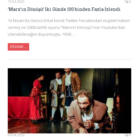
13.04.2020
0
‘Marx’ın Dönüşü’ İki Günde 100 binden Fazla İzlendi
10 Nisan’da Genco Erkal kendi Twitter hesabından müjdeli haberi
vermiş ve 2008 tarihli oyunu “Marx’ın Dönüşü”nün Youtube’dan
izlenebileceğini duyurmuştu. ‘YENİ…
DEVAMI …
06.04.2020
0