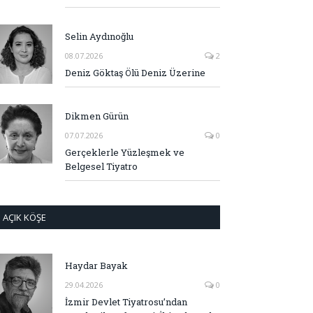
Selin Aydınoğlu
08.07.2026
2
Deniz Göktaş Ölü Deniz Üzerine
Dikmen Gürün
07.07.2026
0
Gerçeklerle Yüzleşmek ve
Belgesel Tiyatro
AÇIK KÖŞE
Haydar Bayak
29.04.2026
0
İzmir Devlet Tiyatrosu’ndan