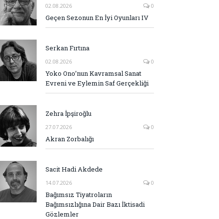
02.08.2026
0
Geçen Sezonun En İyi Oyunları IV
Serkan Fırtına
02.08.2026
0
Yoko Ono’nun Kavramsal Sanat
Evreni ve Eylemin Saf Gerçekliği
Zehra İpşiroğlu
27.07.2026
0
Akran Zorbalığı
Sacit Hadi Akdede
14.07.2026
0
Bağımsız Tiyatroların
Bağımsızlığına Dair Bazı İktisadi
Gözlemler