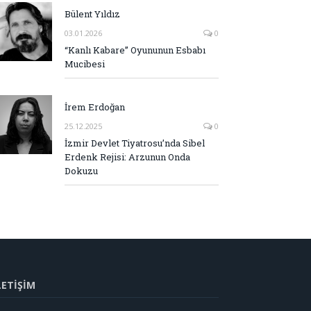
Bülent Yıldız
03.01.2026
0
“Kanlı Kabare” Oyununun Esbabı
Mucibesi
İrem Erdoğan
25.12.2025
0
İzmir Devlet Tiyatrosu’nda Sibel
Erdenk Rejisi: Arzunun Onda
Dokuzu
LETİŞİM