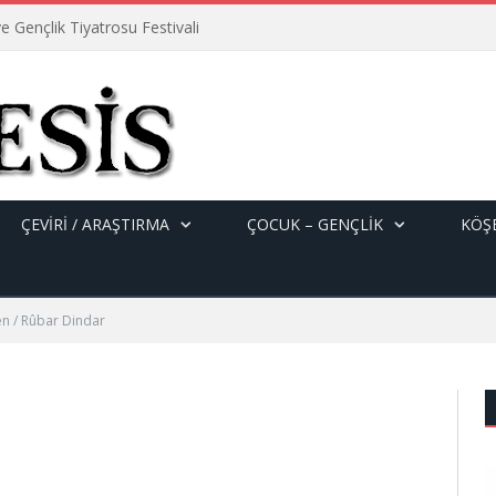
e Gençlik Tiyatrosu Festivali
ÇEVİRİ / ARAŞTIRMA
ÇOCUK – GENÇLIK
KÖŞE
n / Rûbar Dindar