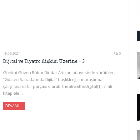
r
19.06.2021
0
Dijital ve Tiyatro İlişkisi Üzerine – 3
Günkut Güven Rûbar Dindar Artizan bünyesinde yürütülen
“Gösteri Sanatlarında Dijital” başlıklı eğitim-araştırma
çalışmasının bir parçası olarak Theatre&theDigital[1] isimli
kitap ele…
DEVAMI …