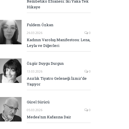
Rembetiko Efsanesi: İki Yaka Tek
Hikaye
Fuldem Özkan
26.03.2026
0
Kadının Varoluş Manifestosu: Lena,
Leyla ve Diğerleri
Özgür Duygu Durgun
13.03.2026
0
Asırlık Tiyatro Geleneği İzmir’de
Yaşıyor
Gürel Sürücü
05.03.2026
0
Medea’nın Kafasına Dair