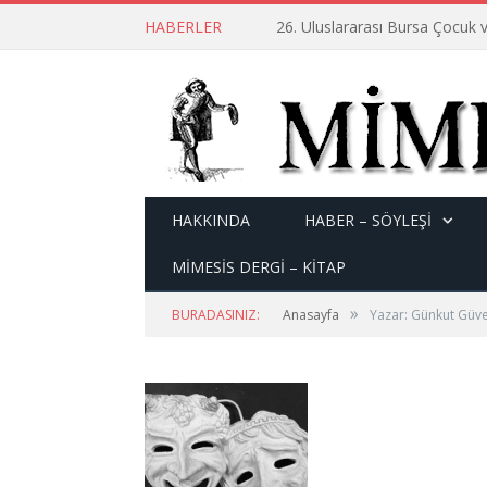
HABERLER
26. Uluslararası Bursa Çocuk v
HAKKINDA
HABER – SÖYLEŞI
MİMESİS DERGİ – KİTAP
»
BURADASINIZ:
Anasayfa
Yazar: Günkut Güve