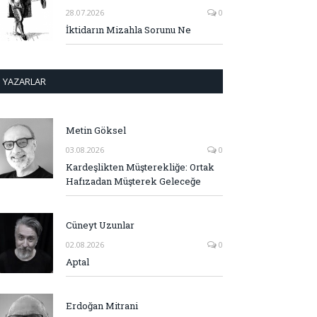
28.07.2026
0
İktidarın Mizahla Sorunu Ne
YAZARLAR
Metin Göksel
03.08.2026
0
Kardeşlikten Müşterekliğe: Ortak
Hafızadan Müşterek Geleceğe
Cüneyt Uzunlar
02.08.2026
0
Aptal
Erdoğan Mitrani