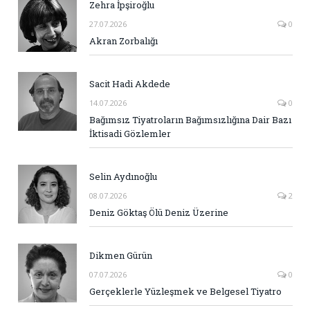
Zehra İpşiroğlu
27.07.2026
0
Akran Zorbalığı
Sacit Hadi Akdede
14.07.2026
0
Bağımsız Tiyatroların Bağımsızlığına Dair Bazı
İktisadi Gözlemler
Selin Aydınoğlu
08.07.2026
2
Deniz Göktaş Ölü Deniz Üzerine
Dikmen Gürün
07.07.2026
0
Gerçeklerle Yüzleşmek ve Belgesel Tiyatro