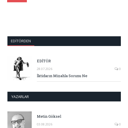
EDITÖRDEN
EDİTÖR
28.07.2026
0
İktidarın Mizahla Sorunu Ne
YAZARLAR
Metin Göksel
03.08.2026
0