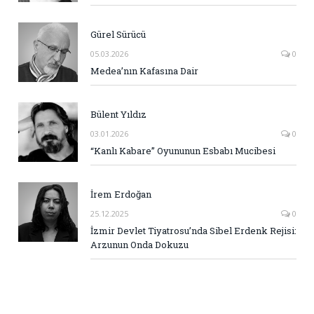
Gürel Sürücü
05.03.2026
0
Medea’nın Kafasına Dair
Bülent Yıldız
03.01.2026
0
“Kanlı Kabare” Oyununun Esbabı Mucibesi
İrem Erdoğan
25.12.2025
0
İzmir Devlet Tiyatrosu’nda Sibel Erdenk Rejisi:
Arzunun Onda Dokuzu