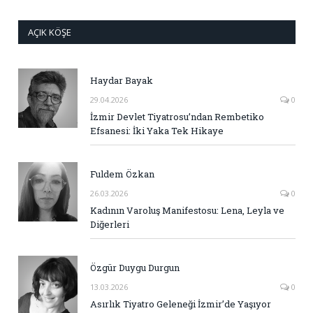
AÇIK KÖŞE
Haydar Bayak
29.04.2026
0
İzmir Devlet Tiyatrosu’ndan Rembetiko
Efsanesi: İki Yaka Tek Hikaye
Fuldem Özkan
26.03.2026
0
Kadının Varoluş Manifestosu: Lena, Leyla ve
Diğerleri
Özgür Duygu Durgun
13.03.2026
0
Asırlık Tiyatro Geleneği İzmir’de Yaşıyor