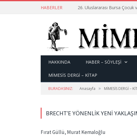
HABERLER
26. Uluslararası Bursa Çocuk v
HAKKINDA
HABER – SÖYLEŞI
MİMESİS DERGİ – KİTAP
»
BURADASINIZ:
Anasayfa
MİMESİS DERGİ – Kİ
BRECHT’E YÖNENLIK YENI YAKLAŞI
Fırat Güllü, Murat Kemaloğlu