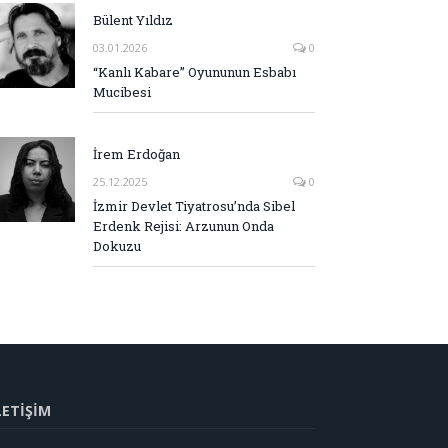
Bülent Yıldız
03.01.2026
0
“Kanlı Kabare” Oyununun Esbabı
Mucibesi
İrem Erdoğan
25.12.2025
0
İzmir Devlet Tiyatrosu’nda Sibel
Erdenk Rejisi: Arzunun Onda
Dokuzu
LETİŞİM