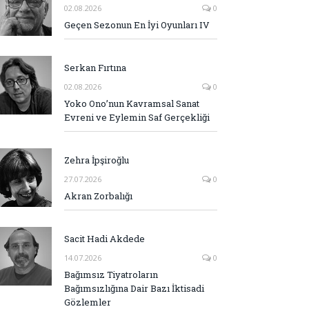
02.08.2026
0
Geçen Sezonun En İyi Oyunları IV
Serkan Fırtına
02.08.2026
0
Yoko Ono’nun Kavramsal Sanat
Evreni ve Eylemin Saf Gerçekliği
Zehra İpşiroğlu
27.07.2026
0
Akran Zorbalığı
Sacit Hadi Akdede
14.07.2026
0
Bağımsız Tiyatroların
Bağımsızlığına Dair Bazı İktisadi
Gözlemler