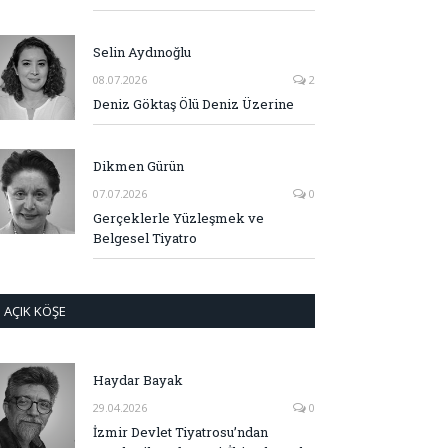
Selin Aydınoğlu
08.07.2026
2
Deniz Göktaş Ölü Deniz Üzerine
Dikmen Gürün
07.07.2026
0
Gerçeklerle Yüzleşmek ve
Belgesel Tiyatro
AÇIK KÖŞE
Haydar Bayak
29.04.2026
0
İzmir Devlet Tiyatrosu’ndan