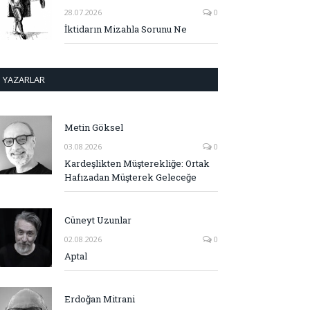
28.07.2026
0
İktidarın Mizahla Sorunu Ne
YAZARLAR
Metin Göksel
03.08.2026
0
Kardeşlikten Müşterekliğe: Ortak
Hafızadan Müşterek Geleceğe
Cüneyt Uzunlar
02.08.2026
0
Aptal
Erdoğan Mitrani