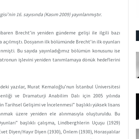
isi’nin 16. sayısında (Kasım 2009) yayınlanmıştır.
tibaren Brecht’in yeniden gündeme gelişi ile ilgili bazı
 açılmıştı. Dosyanın ilk bölümünde Brecht’in ilk oyunları
nmişti. Bu sayıda yayınladığımız bölümün konusunu ise
tiyatronun işlevini yeniden tanımlamaya dönük hedeflerini
deki yazılar, Murat Kemaloğlu’nun İstanbul Üniversitesi
enliği ve Dramaturji Anabilim Dalı için 2005 yılında
in Tarihsel Gelişimi ve İncelenmesi” başlıklı yüksek lisans
lanmak üzere yeniden ele alınmasıyla oluşturuldu. Bu
yunları” başlıklı çalışma, Lindberghlerin Uçuşu (1929)
vet Diyen/Hayır Diyen (1930), Önlem (1930), Horasyalılar