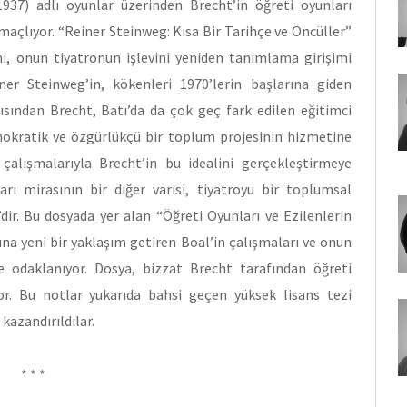
(1937) adlı oyunlar üzerinden Brecht’in öğreti oyunları
maçlıyor. “Reiner Steinweg: Kısa Bir Tarihçe ve Öncüller”
rını, onun tiyatronun işlevini yeniden tanımlama girişimi
er Steinweg’in, kökenleri 1970’lerin başlarına giden
ısından Brecht, Batı’da da çok geç fark edilen eğitimci
mokratik ve özgürlükçü bir toplum projesinin hizmetine
 çalışmalarıyla Brecht’in bu idealini gerçekleştirmeye
arı mirasının bir diğer varisi, tiyatroyu bir toplumsal
ir. Bu dosyada yer alan “Öğreti Oyunları ve Ezilenlerin
ına yeni bir yaklaşım getiren Boal’in çalışmaları ve onun
e odaklanıyor. Dosya, bizzat Brecht tarafından öğreti
or. Bu notlar yukarıda bahsi geçen yüksek lisans tezi
kazandırıldılar.
* * *