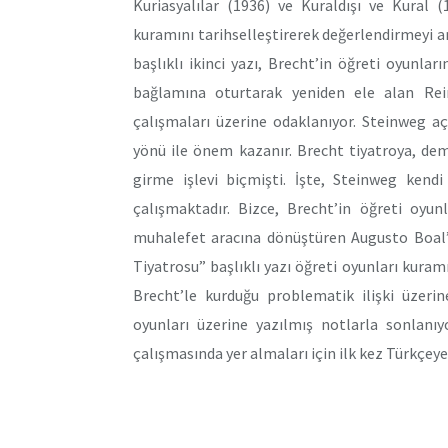
Kuriasyalılar (1936) ve Kuraldışı ve Kural 
kuramını tarihselleştirerek değerlendirmeyi a
başlıklı ikinci yazı, Brecht’in öğreti oyunla
bağlamına oturtarak yeniden ele alan Rein
çalışmaları üzerine odaklanıyor. Steinweg aç
yönü ile önem kazanır. Brecht tiyatroya, de
girme işlevi biçmişti. İşte, Steinweg kendi
çalışmaktadır. Bizce, Brecht’in öğreti oyunl
muhalefet aracına dönüştüren Augusto Boal’d
Tiyatrosu” başlıklı yazı öğreti oyunları kuram
Brecht’le kurduğu problematik ilişki üzerin
oyunları üzerine yazılmış notlarla sonlanıy
çalışmasında yer almaları için ilk kez Türkçeye 