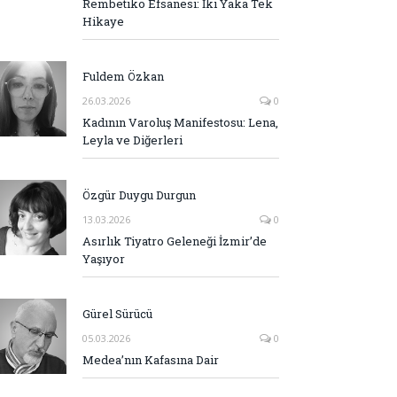
Rembetiko Efsanesi: İki Yaka Tek
Hikaye
Fuldem Özkan
26.03.2026
0
Kadının Varoluş Manifestosu: Lena,
Leyla ve Diğerleri
Özgür Duygu Durgun
13.03.2026
0
Asırlık Tiyatro Geleneği İzmir’de
Yaşıyor
Gürel Sürücü
05.03.2026
0
Medea’nın Kafasına Dair