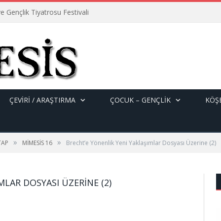
e Gençlik Tiyatrosu Festivali
ÇEVİRİ / ARAŞTIRMA
ÇOCUK – GENÇLIK
KÖŞE
»
»
TAP
MİMESİS 16
Brecht’e Yönenlik Yeni Yaklaşımlar Dosyası Üzerine (2)
MLAR DOSYASI ÜZERINE (2)